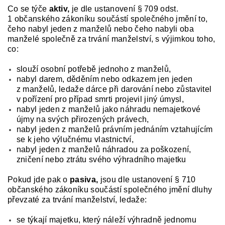
Co se týče
aktiv,
je dle ustanovení § 709 odst.
1 občanského zákoníku součástí společného jmění to,
čeho nabyl jeden z manželů nebo čeho nabyli oba
manželé společně za trvání manželství, s výjimkou toho,
co:
slouží osobní potřebě jednoho z manželů,
nabyl darem, děděním nebo odkazem jen jeden
z manželů, ledaže dárce při darování nebo zůstavitel
v pořízení pro případ smrti projevil jiný úmysl,
nabyl jeden z manželů jako náhradu nemajetkové
újmy na svých přirozených právech,
nabyl jeden z manželů právním jednáním vztahujícím
se k jeho výlučnému vlastnictví,
nabyl jeden z manželů náhradou za poškození,
zničení nebo ztrátu svého výhradního majetku
Pokud jde pak o
pasiva,
jsou dle ustanovení § 710
občanského zákoníku součástí společného jmění dluhy
převzaté za trvání manželství, ledaže:
se týkají majetku, který náleží výhradně jednomu