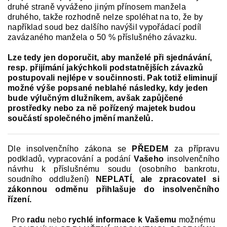
druhé straně vyváženo jiným přínosem manžela
druhého, takže rozhodně nelze spoléhat na to, že by
například soud bez dalšího navýšil vypořádací podíl
zavázaného manžela o 50 % příslušného závazku.
Lze tedy jen doporučit, aby manželé při sjednávání,
resp. přijímání jakýchkoli podstatnějších závazků
postupovali nejlépe v součinnosti. Pak totiž eliminují
možné výše popsané neblahé následky, kdy jeden
bude výlučným dlužníkem, avšak zapůjčené
prostředky nebo za ně pořízený majetek budou
součástí společného jmění manželů.
Dle insolvenčního zákona se
PŘEDEM
za přípravu
podkladů, vypracování a podání
Vašeho
insolvenčního
návrhu k příslušnému soudu (osobního bankrotu,
soudního oddlužení)
NEPLATÍ,
ale zpracovatel si
zákonnou odměnu přihlašuje do insolvenčního
řízení.
Pro
radu
nebo
rychlé informace k
Vašemu
možnému