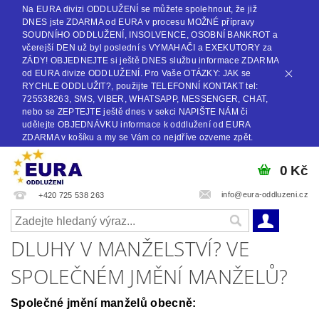
Na EURA divizi ODDLUŽENÍ se můžete spolehnout, že již
DNES jste ZDARMA od EURA v procesu MOŽNÉ přípravy
SOUDNÍHO ODDLUŽENÍ, INSOLVENCE, OSOBNÍ BANKROT a
včerejší DEN už byl poslední s VYMAHAČI a EXEKUTORY za
ZÁDY! OBJEDNEJTE si ještě DNES službu informace ZDARMA
od EURA divize ODDLUŽENÍ. Pro Vaše OTÁZKY: JAK se
RYCHLE ODDLUŽIT?, použijte TELEFONNÍ KONTAKT tel:
725538263, SMS, VIBER, WHATSAPP, MESSENGER, CHAT,
nebo se ZEPTEJTE ještě dnes v sekci NAPIŠTE NÁM či
udělejte OBJEDNÁVKU informace k oddlužení od EURA
ZDARMA v košíku a my se Vám co nejdříve ozveme zpět.
0 Kč
info@eura-oddluzeni.cz
+420 725 538 263
DLUHY V MANŽELSTVÍ? VE
SPOLEČNÉM JMĚNÍ MANŽELŮ?
Společné jmění manželů obecně: