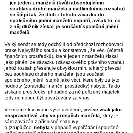
jen jeden z manželů (kvůli absentujícímu
souhlasu druhé manžela a nadlimitnímu rozsahu)
se štěpí tak, že dluh z tohoto závazku do
společného jmění manželů nepatří, avšak to, co
z něj dlužník získal, je součástí společné jmění
manželů.
Velký senát se tedy odchýlil od předchozí rozhodovací
praxe Nejvyššího soudu a konstatoval, že věci (včetně
finančních prostředků), které jeden z manželů získal
jako plnění ze závazku (závazkového právního vztahu),
jehož rozsah přesahuje obvyklou míru a který převzal
bez souhlasu druhého manžela, jsou součástí
společného jmění, stejně jako věci, které byly za tyto
hodnoty (zpravidla finanční prostředky) nabyté. Takto
získané prostředky, případně za ně pořízený majetek
tedy nemohou být považovány za vnos.
Vezmeme-li v úvahu výše uvedené,
jeví se však jako
nespravedlivé, aby ve prospěch manžela,
který je
sám zavázán z příslušné smlouvy
o (zá)půjčce,
nebyla
v případě vypořádání společné