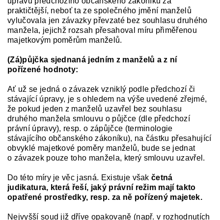
úpravu předchozího občanského zákoníku za
praktičtější, neboť ta ze společného jmění manželů
vylučovala jen závazky převzaté bez souhlasu druhého
manžela, jejichž rozsah přesahoval míru přiměřenou
majetkovým poměrům manželů.
(Zá)půjčka sjednaná jedním z manželů a z ní
pořízené hodnoty:
Ať už se jedná o závazek vzniklý podle předchozí či
stávající úpravy, je s ohledem na výše uvedené zřejmé,
že pokud jeden z manželů uzavřel bez souhlasu
druhého manžela smlouvu o půjčce (dle předchozí
právní úpravy), resp. o zápůjčce (terminologie
stávajícího občanského zákoníku), na částku přesahující
obvyklé majetkové poměry manželů, bude se jednat
o závazek pouze toho manžela, který smlouvu uzavřel.
Do této míry je věc jasná. Existuje však
četná
judikatura, která řeší, jaký právní režim mají takto
opatřené prostředky, resp. za ně pořízený majetek.
Nejvyšší soud již dříve opakovaně (např. v rozhodnutích