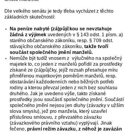
Dle velkého senátu je tedy třeba vycházet z těchto
základních skutečností:
Na peníze nabyté (zá)půjčkou se nevztahuje
žádná z výjimek
uvedených v § 143 odst. 1 písm. a)
starého občanského zákoníku, resp. § 709 odst.
stávajícího občanského zákoníku,
takže tvoří
součást společného jmění manželů.
Nemůže být tudíž vnosem z výlučného na společný
majetek to, co jeden z manželů pořídil za prostředky
získané ze (zá)půjčky, jejíž rozsah přesahuje míru
přiměřenou majetkovým poměrům manželů, resp.
obstarávání každodenních nebo běžných potřeb
rodiny a kterou převzal jeden z nich bez souhlasu
druhého. Jak je uvedeno výše, takto získané
prostředky jsou součástí společného jmění. Součástí
společného jmění nejsou jen dluhy (závazky v užším
slova smyslu), jež pro manžela, který uzavřel
příslušnou smlouvu, z převzatého závazku
(závazkového právního vztahu) vyplývají. Jinak
řečeno,
právní režim závazku, z něhož je zavázán