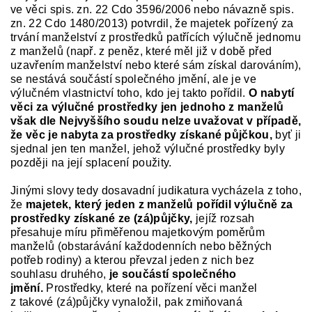
ve věci spis. zn. 22 Cdo 3596/2006 nebo návazně spis.
zn. 22 Cdo 1480/2013) potvrdil, že majetek pořízený za
trvání manželství z prostředků patřících výlučně jednomu
z manželů (např. z peněz, které měl již v době před
uzavřením manželství nebo které sám získal darováním),
se nestává součástí společného jmění, ale je ve
výlučném vlastnictví toho, kdo jej takto pořídil.
O nabytí
věci za výlučné prostředky jen jednoho z manželů
však dle Nejvyššího soudu nelze uvažovat v případě,
že věc je nabyta za prostředky získané půjčkou,
byť ji
sjednal jen ten manžel, jehož výlučné prostředky byly
později na její splacení použity.
Jinými slovy tedy dosavadní judikatura vycházela z toho,
že
majetek, který jeden z manželů pořídil výlučně za
prostředky získané ze (zá)půjčky,
jejíž rozsah
přesahuje míru přiměřenou majetkovým poměrům
manželů (obstarávání každodenních nebo běžných
potřeb rodiny) a kterou převzal jeden z nich bez
souhlasu druhého,
je součástí společného
jmění.
Prostředky, které na pořízení věci manžel
z takové (zá)půjčky vynaložil, pak zmiňovaná