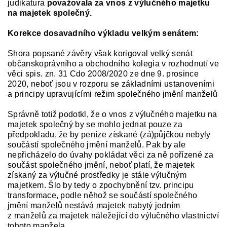
judikatura
považovala za vnos z výlučného majetku
na majetek společný.
Korekce dosavadního výkladu velkým senátem:
Shora popsané závěry však korigoval velký senát
občanskoprávního a obchodního kolegia v rozhodnutí ve
věci spis. zn. 31 Cdo 2008/2020 ze dne 9. prosince
2020, neboť jsou v rozporu se základními ustanoveními
a principy upravujícími režim společného jmění manželů
Správně totiž podotkl, že o vnos z výlučného majetku na
majetek společný by se mohlo jednat pouze za
předpokladu, že by peníze získané (zá)půjčkou nebyly
součástí společného jmění manželů. Pak by ale
nepřicházelo do úvahy pokládat věci za ně pořízené za
součást společného jmění, neboť platí, že majetek
získaný za výlučné prostředky je stále výlučným
majetkem. Šlo by tedy o zpochybnění tzv. principu
transformace, podle něhož se součástí společného
jmění manželů nestává majetek nabytý jedním
z manželů za majetek náležející do výlučného vlastnictví
tohoto manžela.