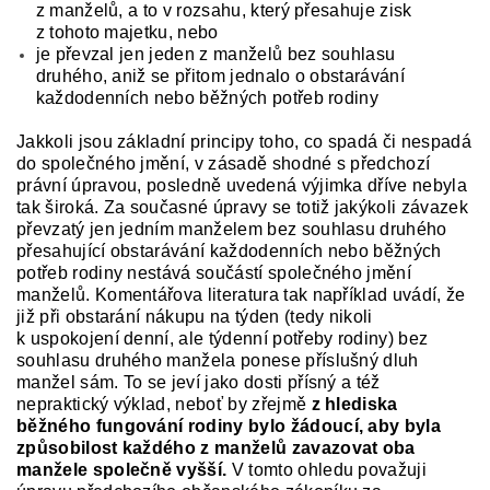
z manželů, a to v rozsahu, který přesahuje zisk
z tohoto majetku, nebo
je převzal jen jeden z manželů bez souhlasu
druhého, aniž se přitom jednalo o obstarávání
každodenních nebo běžných potřeb rodiny
Jakkoli jsou základní principy toho, co spadá či nespadá
do společného jmění, v zásadě shodné s předchozí
právní úpravou, posledně uvedená výjimka dříve nebyla
tak široká. Za současné úpravy se totiž jakýkoli závazek
převzatý jen jedním manželem bez souhlasu druhého
přesahující obstarávání každodenních nebo běžných
potřeb rodiny nestává součástí společného jmění
manželů. Komentářova literatura tak například uvádí, že
již při obstarání nákupu na týden (tedy nikoli
k uspokojení denní, ale týdenní potřeby rodiny) bez
souhlasu druhého manžela ponese příslušný dluh
manžel sám. To se jeví jako dosti přísný a též
nepraktický výklad, neboť by zřejmě
z hlediska
běžného fungování rodiny bylo žádoucí, aby byla
způsobilost každého z manželů zavazovat oba
manžele společně vyšší.
V tomto ohledu považuji