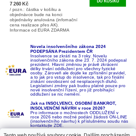
7 260 Kč
/ pozn.: částka v košíku a
objednávce bude na konci
objednávky anulována (infomační
cena realizace přes AK).
Informace od EURA ZDARMA
Novela insolvenčního zákona 2024
PODEPSÁNA Prezidentem ČR
Insolvence se zkrátí na 3 roky. Novelu
insolvenčního zákona dne 23. 7. 2024 podepsal
prezident. Hlavní změnou je právě zkrácení
délky trvání oddlužení pro všechny fyzické
osoby. Zároveň ale dojde ke zpřísnění pravidel,
a to jak pro vstup do insolvence, tak pro finální
získání osvobození od nesplacených dluhů.
Legislativní změny pak budou platné pouze pro
nové insolvenční řízení, pro již probíhající
oddlužení se nic nemění.
Jak na INSOLVENCI, OSOBNÍ BANKROT,
INSOLVENČNÍ NÁVRH v roce 2026?
Pro informace o možnostech ODDLUŽENÍ v
roce 2026 nebo možné podání žádosti ON-LINE
(insolvenčního návrhu) k příslušnému soudu nás
kontaktujte ZDE.
Tento web používá soubory cookie. Dalším procházením