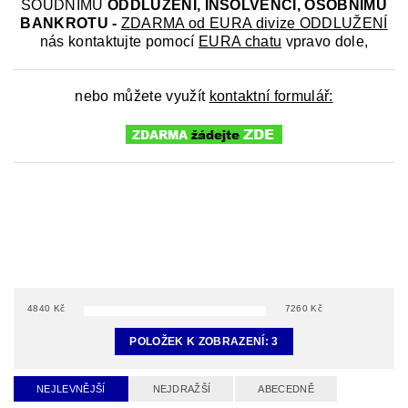
SOUDNÍMU
ODDLUŽENÍ, INSOLVENCI, OSOBNÍMU
BANKROTU -
ZDARMA od EURA divize ODDLUŽENÍ
nás kontaktujte pomocí
EURA chatu
vpravo dole,
nebo můžete využít
kontaktní formulář:
4840
Kč
7260
Kč
POLOŽEK K ZOBRAZENÍ:
3
NEJLEVNĚJŠÍ
NEJDRAŽŠÍ
ABECEDNĚ