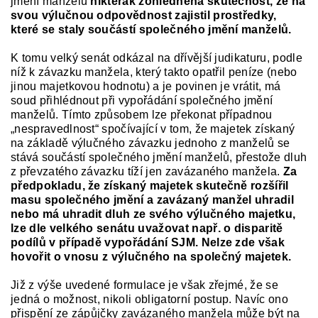
jmění manželů
nikterak zohledněna skutečnost, že na
svou výlučnou odpovědnost zajistil prostředky,
které se staly součástí společného jmění manželů.
K tomu velký senát odkázal na dřívější judikaturu, podle
níž k závazku manžela, který takto opatřil peníze (nebo
jinou majetkovou hodnotu) a je povinen je vrátit, má
soud přihlédnout při vypořádání společného jmění
manželů. Tímto způsobem lze překonat případnou
„nespravedlnost“ spočívající v tom, že majetek získaný
na základě výlučného závazku jednoho z manželů se
stává součástí společného jmění manželů, přestože dluh
z převzatého závazku tíží jen zavázaného manžela.
Za
předpokladu, že získaný majetek skutečně rozšířil
masu společného jmění a zavázaný manžel uhradil
nebo má uhradit dluh ze svého výlučného majetku,
lze dle velkého senátu uvažovat např. o disparitě
podílů v případě vypořádání SJM. Nelze zde však
hovořit o vnosu z výlučného na společný majetek.
Již z výše uvedené formulace je však zřejmé, že se
jedná o možnost, nikoli obligatorní postup. Navíc ono
přispění ze zápůjčky zavázaného manžela může být na