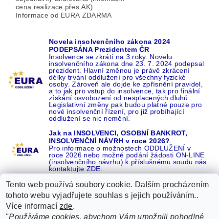
cena realizace přes AK).
Informace od EURA ZDARMA
Novela insolvenčního zákona 2024
PODEPSÁNA Prezidentem ČR
Insolvence se zkrátí na 3 roky. Novelu
insolvenčního zákona dne 23. 7. 2024 podepsal
prezident. Hlavní změnou je právě zkrácení
délky trvání oddlužení pro všechny fyzické
osoby. Zároveň ale dojde ke zpřísnění pravidel,
a to jak pro vstup do insolvence, tak pro finální
získání osvobození od nesplacených dluhů.
Legislativní změny pak budou platné pouze pro
nové insolvenční řízení, pro již probíhající
oddlužení se nic nemění.
Jak na INSOLVENCI, OSOBNÍ BANKROT,
INSOLVENČNÍ NÁVRH v roce 2026?
Pro informace o možnostech ODDLUŽENÍ v
roce 2026 nebo možné podání žádosti ON-LINE
(insolvenčního návrhu) k příslušnému soudu nás
kontaktujte ZDE.
Tento web používá soubory cookie. Dalším procházením
tohoto webu vyjadřujete souhlas s jejich používáním..
Více informací
zde
.
Recenze o NÁS na GOOGLE
|
16 let REFERENCÍ v celé ČR
|
"
Používáme cookies, abychom Vám umožnili pohodlné