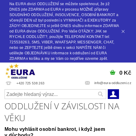
Na EURA divizi ODDLUŽENÍ se můžete spolehnout, že již
DNES jste ZDARMA od EURA v procesu MOŽNÉ přípravy
SOUDNÍHO ODDLUŽENÍ, INSOLVENCE, OSOBNÍ BANKROT a
včerejší DEN už byl poslední s VYMAHAČI a EXEKUTORY za
ZÁDY! OBJEDNEJTE si ještě DNES službu informace ZDARMA
od EURA divize ODDLUŽENÍ. Pro Vaše OTÁZKY: JAK se
RYCHLE ODDLUŽIT?, použijte TELEFONNÍ KONTAKT tel:
725538263, SMS, VIBER, WHATSAPP, MESSENGER, CHAT,
nebo se ZEPTEJTE ještě dnes v sekci NAPIŠTE NÁM či
udělejte OBJEDNÁVKU informace k oddlužení od EURA
ZDARMA v košíku a my se Vám co nejdříve ozveme zpět.
0 Kč
info@eura-oddluzeni.cz
+420 725 538 263
ODDLUŽENÍ V ZÁVISLOSTI NA
VĚKU
Mohu vyhlásit osobní bankrot, i když jsem
v důchodu?