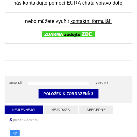
nás kontaktujte pomocí
EURA chatu
vpravo dole,
nebo můžete využít
kontaktní formulář:
4840
Kč
7260
Kč
POLOŽEK K ZOBRAZENÍ:
3
NEJLEVNĚJŠÍ
NEJDRAŽŠÍ
ABECEDNĚ
3
položek celkem
Tip