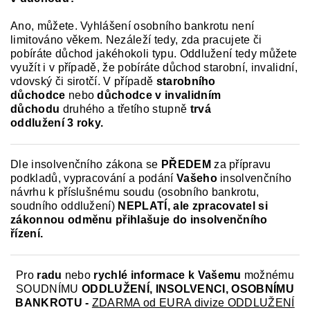
Ano, můžete. Vyhlášení osobního bankrotu není
limitováno věkem. Nezáleží tedy, zda pracujete či
pobíráte důchod jakéhokoli typu. Oddlužení tedy můžete
využít i v případě, že pobíráte důchod starobní, invalidní,
vdovský či sirotčí. V případě
starobního
důchodce
nebo
důchodce v invalidním
důchodu
druhého a třetího stupně
trvá
oddlužení
3 roky
.
Dle insolvenčního zákona se
PŘEDEM
za přípravu
podkladů, vypracování a podání
Vašeho
insolvenčního
návrhu k příslušnému soudu (osobního bankrotu,
soudního oddlužení)
NEPLATÍ,
ale zpracovatel si
zákonnou odměnu přihlašuje do insolvenčního
řízení.
Pro
radu
nebo
rychlé informace k
Vašemu
možnému
SOUDNÍMU
ODDLUŽENÍ, INSOLVENCI, OSOBNÍMU
BANKROTU -
ZDARMA od EURA divize ODDLUŽENÍ