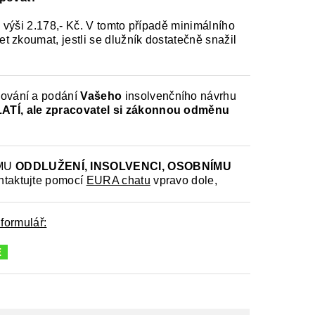
 výši 2.178,- Kč. V tomto případě minimálního
 zkoumat, jestli se dlužník dostatečně snažil
cování a podání
Vašeho
insolvenčního návrhu
ATÍ,
ale zpracovatel si zákonnou odměnu
MU
ODDLUŽENÍ, INSOLVENCI, OSOBNÍMU
ntaktujte pomocí
EURA chatu
vpravo dole,
 formulář: