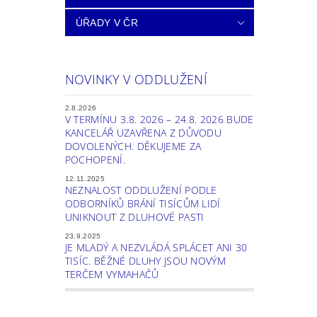
ÚŘADY V ČR
NOVINKY V ODDLUŽENÍ
2.8.2026
V TERMÍNU 3.8. 2026 – 24.8. 2026 BUDE
KANCELÁŘ UZAVŘENA Z DŮVODU
DOVOLENÝCH. DĚKUJEME ZA
POCHOPENÍ.
12.11.2025
NEZNALOST ODDLUŽENÍ PODLE
ODBORNÍKŮ BRÁNÍ TISÍCŮM LIDÍ
UNIKNOUT Z DLUHOVÉ PASTI
23.9.2025
JE MLADÝ A NEZVLÁDÁ SPLÁCET ANI 30
TISÍC. BĚŽNÉ DLUHY JSOU NOVÝM
TERČEM VYMAHAČŮ