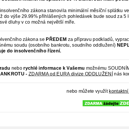
insolvenčního zákona stanovila minimální měsíční splátku ve
až do výše 29.99% přihlášených pohledávek bude soud za 5 let
 své dluhy v co možná největší míře.
olvenčního zákona se
PŘEDEM
za přípravu podkladů, vypra
ušnému soudu (osobního bankrotu, soudního oddlužení)
NEPL
uje do insolvenčního řízení.
radu
nebo
rychlé informace k
Vašemu
možnému SOUDNÍ
ANKROTU -
ZDARMA od EURA divize ODDLUŽENÍ
nás ko
nebo můžete využít
kontaktní