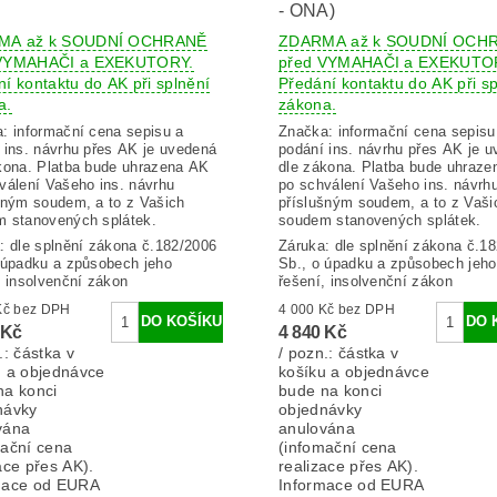
- ONA)
MA až k SOUDNÍ OCHRANĚ
ZDARMA až k SOUDNÍ OCH
 VYMAHAČI a EXEKUTORY.
před VYMAHAČI a EXEKUTO
í kontaktu do AK při splnění
Předání kontaktu do AK při sp
a.
zákona.
a:
informační cena sepisu a
Značka:
informační cena sepisu
 ins. návrhu přes AK je uvedená
podání ins. návrhu přes AK je 
kona. Platba bude uhrazena AK
dle zákona. Platba bude uhraz
válení Vašeho ins. návrhu
po schválení Vašeho ins. návrh
šným soudem, a to z Vašich
příslušným soudem, a to z Vaši
 stanovených splátek.
soudem stanovených splátek.
: dle splnění zákona č.182/2006
Záruka: dle splnění zákona č.1
 úpadku a způsobech jeho
Sb., o úpadku a způsobech jeho
, insolvenční zákon
řešení, insolvenční zákon
4 000 Kč bez DPH
4 000 Kč bez DPH
 Kč
4 840 Kč
.: částka v
/ pozn.: částka v
u a objednávce
košíku a objednávce
na konci
bude na konci
návky
objednávky
vána
anulována
mační cena
(infomační cena
ace přes AK).
realizace přes AK).
mace od EURA
Informace od EURA