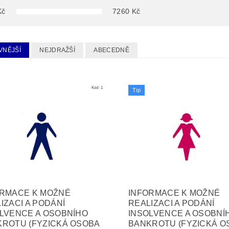
Kč
7260
Kč
VNĚJŠÍ
NEJDRAŽŠÍ
ABECEDNĚ
Kód:
1
Tip
ORMACE K MOŽNÉ
INFORMACE K MOŽNÉ
IZACI A PODÁNÍ
REALIZACI A PODÁNÍ
LVENCE A OSOBNÍHO
INSOLVENCE A OSOBNÍ
ROTU (FYZICKÁ OSOBA
BANKROTU (FYZICKÁ O