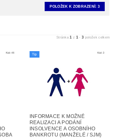
POLOŽEK K ZOBRAZENÍ:
3
1
1
3
Stránka
z
-
položek celkem
Kód:
46
Kód:
3
Tip
INFORMACE K MOŽNÉ
REALIZACI A PODÁNÍ
HO
INSOLVENCE A OSOBNÍHO
SOBA
BANKROTU (MANŽELÉ / SJM)