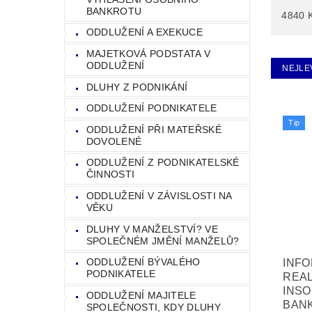
BANKROTU
4840
ODDLUŽENÍ A EXEKUCE
MAJETKOVÁ PODSTATA V
ODDLUŽENÍ
NEJLE
DLUHY Z PODNIKÁNÍ
ODDLUŽENÍ PODNIKATELE
Tip
ODDLUŽENÍ PŘI MATEŘSKÉ
DOVOLENÉ
ODDLUŽENÍ Z PODNIKATELSKÉ
ČINNOSTI
ODDLUŽENÍ V ZÁVISLOSTI NA
VĚKU
DLUHY V MANŽELSTVÍ? VE
SPOLEČNÉM JMĚNÍ MANŽELŮ?
ODDLUŽENÍ BÝVALÉHO
INF
PODNIKATELE
REAL
INSO
ODDLUŽENÍ MAJITELE
BANK
SPOLEČNOSTI, KDY DLUHY