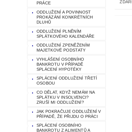
ZDAR
PRÁCE
ODDLUŽENÍ A POVINNOST
PROKÁZÁNÍ KONKRÉTNÍCH
DLUHŮ
ODDLUŽENÍ PLNĚNÍM
SPLÁTKOVÉHO KALENDÁŘE
ODDLUŽENÍ ZPENĚŽENÍM
MAJETKOVÉ PODSTATY
VYHLÁŠENÍ OSOBNÍHO
BANKROTU V PŘÍPADĚ
SPLÁCENÍ HYPOTÉKY
SPLÁCENÍ ODDLUŽENÍ TŘETÍ
OSOBOU
CO DĚLAT, KDYŽ NEMÁM NA
SPLÁTKU V INSOLVENCI?
ZRUŠÍ MI ODDLUŽENÍ?
JAK POKRAČUJE ODDLUŽENÍ V
PŘÍPADĚ, ŽE PŘIJDU O PRÁCI
SPLÁCENÍ OSOBNÍHO
BANKROTU Z ALIMENTŮ A