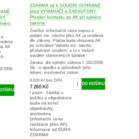
ZDARMA až k SOUDNÍ OCHRANĚ
před VYMAHAČI a EXEKUTORY.
RANĚ
Předání kontaktu do AK při splnění
RY.
zákona.
lnění
Značka:
informační cena sepisu a
podání ins. návrhu přes AK je uvedená
 a
dle zákona. Platba bude uhrazena AK
uvedená
po schválení Vašeho ins. návrhu
ena AK
příslušným soudem, a to z Vašich
u
soudem stanovených splátek.
ch
Záruka: dle splnění zákona č.182/2006
Sb., o úpadku a způsobech jeho
82/2006
řešení, insolvenční zákon
6 000 Kč bez DPH
7 260 Kč
/ pozn.: částka v
košíku a objednávce
bude na konci
objednávky
anulována
(infomační cena
realizace přes AK).
Informace od EURA
ZDARMA