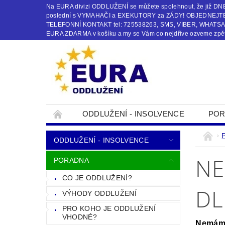
Na EURA divizi ODDLUŽENÍ se můžete spolehnout, že již
poslední s VYMAHAČI a EXEKUTORY za ZÁDY! OBJEDNEJTE s
TELEFONNÍ KONTAKT tel: 725538263, SMS, VIBER, WHATSAPP
EURA ZDARMA v košíku a my se Vám co nejdříve ozveme zpět
ODDLUŽENÍ - INSOLVENCE
POR
OBCHODNÍ PODMÍNKY
KONTAKTY
ODDLUŽENÍ - INSOLVENCE
NE
PORADNA
CO JE ODDLUŽENÍ?
D
VÝHODY ODDLUŽENÍ
PRO KOHO JE ODDLUŽENÍ
VHODNÉ?
Nemám 