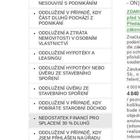
- ON)
NESOUVISÍ S PODNIKÁNÍM
ZDAR
ODDLUŽENÍ V PŘÍPADĚ, KDY
před
ČÁST DLUHŮ POCHÁZÍ Z
PODNIKÁNÍ
Předán
zákon
ODDLUŽENÍ A ZTRÁTA
Značk
NEMOVITOSTI V OSOBNÍM
podání
VLASTNICTVÍ
dle zá
po sch
ODDLUŽENÍ HYPOTÉKY A
příslu
LEASINGU
soudem
ODDLUŽENÍ HYPOTÉKY NEBO
Záruka
ÚVĚRU ZE STAVEBNÍHO
Sb., o
SPOŘENÍ
řešení
ODDLUŽENÍ ÚVĚRU ZE
4 840
STAVEBNÍHO SPOŘENÍ
/ pozn
ODDLUŽENÍ V PŘÍPADĚ, KDY
košík
POBÍRÁTE STAROBNÍ DŮCHOD
bude 
objed
NEDOSTATEK FINANCÍ PRO
anulo
SPLACENÍ 30 % DLUHŮ
(info
realiz
ODDLUŽENÍ V PŘÍPADĚ, KDY
Infor
JSEM PŘHLÁŠEN NA ÚŘADU