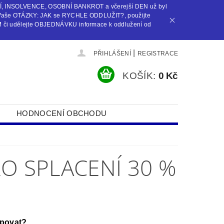
Í, INSOLVENCE, OSOBNÍ BANKROT a včerejší DEN už byl
Vaše OTÁZKY: JAK se RYCHLE ODDLUŽIT?, použijte
i udělejte OBJEDNÁVKU informace k oddlužení od
|
PŘIHLÁŠENÍ
REGISTRACE
KOŠÍK:
0 Kč
HODNOCENÍ OBCHODU
O SPLACENÍ 30 %
upovat?