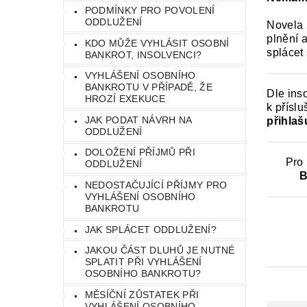
PODMÍNKY PRO POVOLENÍ
ODDLUŽENÍ
Novela 
plnění 
KDO MŮŽE VYHLÁSIT OSOBNÍ
splácet
BANKROT, INSOLVENCI?
VYHLÁŠENÍ OSOBNÍHO
BANKROTU V PŘÍPADĚ, ŽE
Dle ins
HROZÍ EXEKUCE
k přísl
JAK PODAT NÁVRH NA
přihlaš
ODDLUŽENÍ
DOLOŽENÍ PŘÍJMŮ PŘI
Pro
ODDLUŽENÍ
B
NEDOSTAČUJÍCÍ PŘÍJMY PRO
VYHLÁŠENÍ OSOBNÍHO
BANKROTU
JAK SPLÁCET ODDLUŽENÍ?
JAKOU ČÁST DLUHŮ JE NUTNÉ
SPLATIT PŘI VYHLÁŠENÍ
OSOBNÍHO BANKROTU?
MĚSÍČNÍ ZŮSTATEK PŘI
VYHLÁŠENÍ OSOBNÍHO