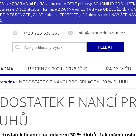
 DNES jste ZDARMA od EURA v procesu MOŽNÉ přípravy SOUDNÍHO ODDLUŽEN
i ještě DNES službu informace ZDARMA od EURA divize ODDLUŽENÍ. Pro 
, MESSENGER, CHAT, nebo se ZEPTEJTE ještě dnes v sekci NAPIŠTE NÁM č
.
info@eura-oddluzeni.cz
+420 725 538 263
ADNA
RECENZE 2009 - 2026 (ČR)
ÚŘADY V ČR
NAPIŠTE NÁM
Poradna
NEDOSTATEK FINANCÍ PRO SPLACENÍ 30 % DLUHŮ
DOSTATEK FINANCÍ PR
LUHŮ
dostatek financí na splacení 30 % dluhů. Jak mám post