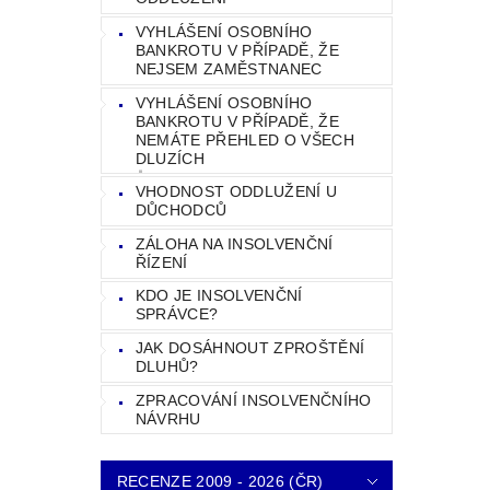
VYHLÁŠENÍ OSOBNÍHO
BANKROTU V PŘÍPADĚ, ŽE
NEJSEM ZAMĚSTNANEC
VYHLÁŠENÍ OSOBNÍHO
BANKROTU V PŘÍPADĚ, ŽE
NEMÁTE PŘEHLED O VŠECH
DLUZÍCH
VHODNOST ODDLUŽENÍ U
DŮCHODCŮ
ZÁLOHA NA INSOLVENČNÍ
ŘÍZENÍ
KDO JE INSOLVENČNÍ
SPRÁVCE?
JAK DOSÁHNOUT ZPROŠTĚNÍ
DLUHŮ?
ZPRACOVÁNÍ INSOLVENČNÍHO
NÁVRHU
RECENZE 2009 - 2026 (ČR)