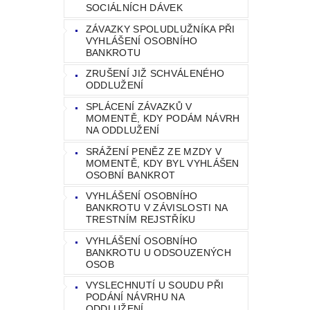
SOCIÁLNÍCH DÁVEK
ZÁVAZKY SPOLUDLUŽNÍKA PŘI
VYHLÁŠENÍ OSOBNÍHO
BANKROTU
ZRUŠENÍ JIŽ SCHVÁLENÉHO
ODDLUŽENÍ
SPLÁCENÍ ZÁVAZKŮ V
MOMENTĚ, KDY PODÁM NÁVRH
NA ODDLUŽENÍ
SRÁŽENÍ PENĚZ ZE MZDY V
MOMENTĚ, KDY BYL VYHLÁŠEN
OSOBNÍ BANKROT
VYHLÁŠENÍ OSOBNÍHO
BANKROTU V ZÁVISLOSTI NA
TRESTNÍM REJSTŘÍKU
VYHLÁŠENÍ OSOBNÍHO
BANKROTU U ODSOUZENÝCH
OSOB
VYSLECHNUTÍ U SOUDU PŘI
PODÁNÍ NÁVRHU NA
ODDLUŽENÍ