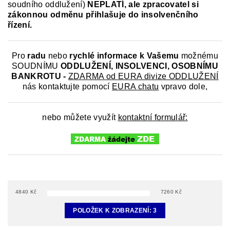
soudního oddlužení)
NEPLATÍ,
ale zpracovatel si
zákonnou odměnu přihlašuje do insolvenčního
řízení.
Pro
radu
nebo
rychlé informace k
Vašemu
možnému
SOUDNÍMU
ODDLUŽENÍ, INSOLVENCI, OSOBNÍMU
BANKROTU -
ZDARMA od EURA divize ODDLUŽENÍ
nás kontaktujte pomocí
EURA chatu
vpravo dole,
nebo můžete využít
kontaktní formulář:
4840
Kč
7260
Kč
POLOŽEK K ZOBRAZENÍ:
3