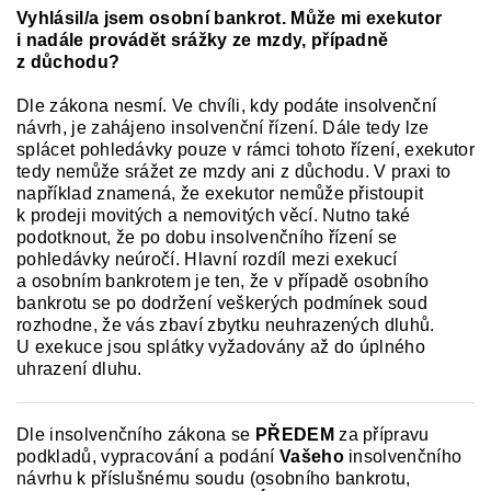
Vyhlásil/a jsem osobní bankrot. Může mi exekutor
i nadále provádět srážky ze mzdy, případně
z důchodu?
Dle zákona nesmí. Ve chvíli, kdy podáte insolvenční
návrh, je zahájeno insolvenční řízení. Dále tedy lze
splácet pohledávky pouze v rámci tohoto řízení, exekutor
tedy nemůže srážet ze mzdy ani z důchodu. V praxi to
například znamená, že exekutor nemůže přistoupit
k prodeji movitých a nemovitých věcí. Nutno také
podotknout, že po dobu insolvenčního řízení se
pohledávky neúročí. Hlavní rozdíl mezi exekucí
a osobním bankrotem je ten, že v případě osobního
bankrotu se po dodržení veškerých podmínek soud
rozhodne, že vás zbaví zbytku neuhrazených dluhů.
U exekuce jsou splátky vyžadovány až do úplného
uhrazení dluhu.
Dle insolvenčního zákona se
PŘEDEM
za přípravu
podkladů, vypracování a podání
Vašeho
insolvenčního
návrhu k příslušnému soudu (osobního bankrotu,