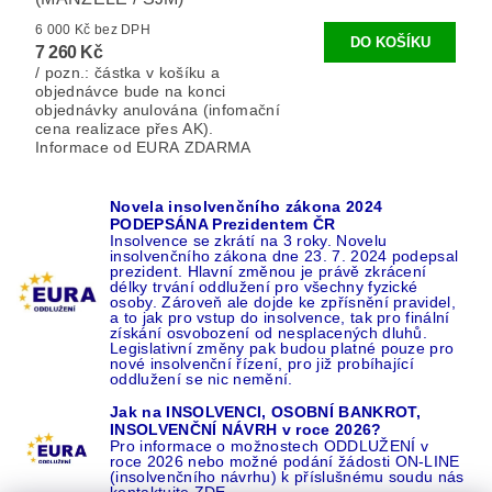
6 000 Kč bez DPH
7 260 Kč
/ pozn.: částka v košíku a
objednávce bude na konci
objednávky anulována (infomační
cena realizace přes AK).
Informace od EURA ZDARMA
Novela insolvenčního zákona 2024
PODEPSÁNA Prezidentem ČR
Insolvence se zkrátí na 3 roky. Novelu
insolvenčního zákona dne 23. 7. 2024 podepsal
prezident. Hlavní změnou je právě zkrácení
délky trvání oddlužení pro všechny fyzické
osoby. Zároveň ale dojde ke zpřísnění pravidel,
a to jak pro vstup do insolvence, tak pro finální
získání osvobození od nesplacených dluhů.
Legislativní změny pak budou platné pouze pro
nové insolvenční řízení, pro již probíhající
oddlužení se nic nemění.
Jak na INSOLVENCI, OSOBNÍ BANKROT,
INSOLVENČNÍ NÁVRH v roce 2026?
Pro informace o možnostech ODDLUŽENÍ v
roce 2026 nebo možné podání žádosti ON-LINE
(insolvenčního návrhu) k příslušnému soudu nás
kontaktujte ZDE.