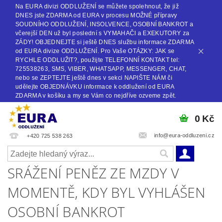
Na EURA divizi ODDLUŽENÍ se můžete spolehnout, že již
DNES jste ZDARMA od EURA v procesu MOŽNÉ přípravy
SOUDNÍHO ODDLUŽENÍ, INSOLVENCE, OSOBNÍ BANKROT a
včerejší DEN už byl poslední s VYMAHAČI a EXEKUTORY za
ZÁDY! OBJEDNEJTE si ještě DNES službu informace ZDARMA
od EURA divize ODDLUŽENÍ. Pro Vaše OTÁZKY: JAK se
RYCHLE ODDLUŽIT?, použijte TELEFONNÍ KONTAKT tel:
725538263, SMS, VIBER, WHATSAPP, MESSENGER, CHAT,
nebo se ZEPTEJTE ještě dnes v sekci NAPIŠTE NÁM či
udělejte OBJEDNÁVKU informace k oddlužení od EURA
ZDARMA v košíku a my se Vám co nejdříve ozveme zpět.
0 Kč
info@eura-oddluzeni.cz
+420 725 538 263
SRÁŽENÍ PENĚZ ZE MZDY V
MOMENTĚ, KDY BYL VYHLÁŠEN
OSOBNÍ BANKROT