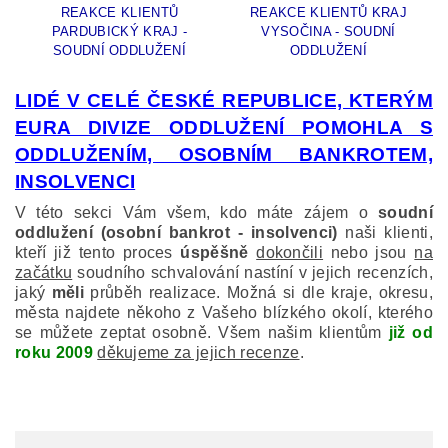
REAKCE KLIENTŮ
REAKCE KLIENTŮ KRAJ
PARDUBICKÝ KRAJ -
VYSOČINA - SOUDNÍ
SOUDNÍ ODDLUŽENÍ
ODDLUŽENÍ
LIDÉ V CELÉ ČESKÉ REPUBLICE, KTERÝM
EURA DIVIZE ODDLUŽENÍ POMOHLA S
ODDLUŽENÍM, OSOBNÍM BANKROTEM,
INSOLVENCI
V této sekci Vám všem, kdo máte zájem o
soudní
oddlužení (osobní bankrot - insolvenci)
naši klienti,
kteří již tento proces
úspěšně
dokončili
nebo jsou
na
začátku
soudního schvalování nastíní v jejich recenzích,
jaký
měli
průběh realizace. Možná si dle kraje, okresu,
města najdete někoho z Vašeho blízkého okolí, kterého
se můžete zeptat osobně. Všem našim klientům
již od
roku 2009
děkujeme za jejich recenze
.