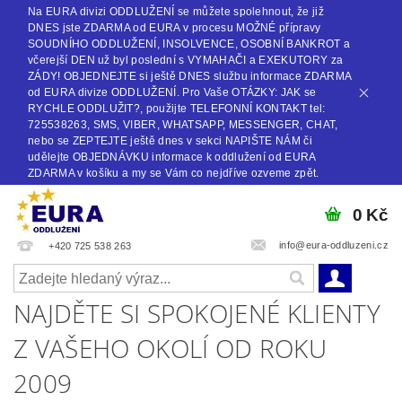
Na EURA divizi ODDLUŽENÍ se můžete spolehnout, že již
DNES jste ZDARMA od EURA v procesu MOŽNÉ přípravy
SOUDNÍHO ODDLUŽENÍ, INSOLVENCE, OSOBNÍ BANKROT a
včerejší DEN už byl poslední s VYMAHAČI a EXEKUTORY za
ZÁDY! OBJEDNEJTE si ještě DNES službu informace ZDARMA
od EURA divize ODDLUŽENÍ. Pro Vaše OTÁZKY: JAK se
RYCHLE ODDLUŽIT?, použijte TELEFONNÍ KONTAKT tel:
725538263, SMS, VIBER, WHATSAPP, MESSENGER, CHAT,
nebo se ZEPTEJTE ještě dnes v sekci NAPIŠTE NÁM či
udělejte OBJEDNÁVKU informace k oddlužení od EURA
ZDARMA v košíku a my se Vám co nejdříve ozveme zpět.
0 Kč
info@eura-oddluzeni.cz
+420 725 538 263
NAJDĚTE SI SPOKOJENÉ KLIENTY
Z VAŠEHO OKOLÍ OD ROKU
2009