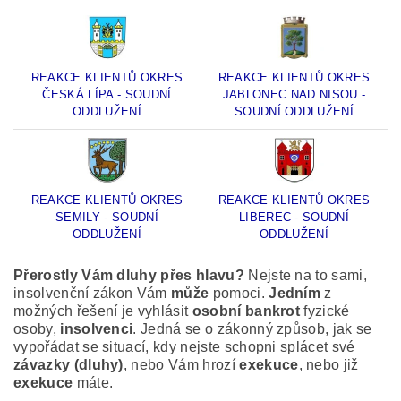
REAKCE KLIENTŮ OKRES
REAKCE KLIENTŮ OKRES
ČESKÁ LÍPA - SOUDNÍ
JABLONEC NAD NISOU -
ODDLUŽENÍ
SOUDNÍ ODDLUŽENÍ
REAKCE KLIENTŮ OKRES
REAKCE KLIENTŮ OKRES
SEMILY - SOUDNÍ
LIBEREC - SOUDNÍ
ODDLUŽENÍ
ODDLUŽENÍ
Přerostly Vám dluhy přes hlavu?
Nejste na to sami,
insolvenční zákon Vám
může
pomoci.
Jedním
z
možných řešení je vyhlásit
osobní bankrot
fyzické
osoby,
insolvenci
. Jedná se o zákonný způsob, jak se
vypořádat se situací, kdy nejste schopni splácet své
závazky (dluhy)
, nebo Vám hrozí
exekuce
, nebo již
exekuce
máte.