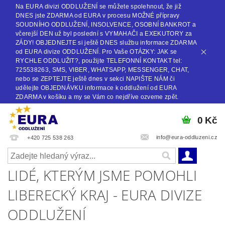
Na EURA divizi ODDLUŽENÍ se můžete spolehnout, že již
DNES jste ZDARMA od EURA v procesu MOŽNÉ přípravy
SOUDNÍHO ODDLUŽENÍ, INSOLVENCE, OSOBNÍ BANKROT a
včerejší DEN už byl poslední s VYMAHAČI a EXEKUTORY za
ZÁDY! OBJEDNEJTE si ještě DNES službu informace ZDARMA
od EURA divize ODDLUŽENÍ. Pro Vaše OTÁZKY: JAK se
RYCHLE ODDLUŽIT?, použijte TELEFONNÍ KONTAKT tel:
725538263, SMS, VIBER, WHATSAPP, MESSENGER, CHAT,
nebo se ZEPTEJTE ještě dnes v sekci NAPIŠTE NÁM či
udělejte OBJEDNÁVKU informace k oddlužení od EURA
ZDARMA v košíku a my se Vám co nejdříve ozveme zpět.
0 Kč
info@eura-oddluzeni.cz
+420 725 538 263
LIDÉ, KTERÝM JSME POMOHLI
LIBERECKÝ KRAJ - EURA DIVIZE
ODDLUŽENÍ