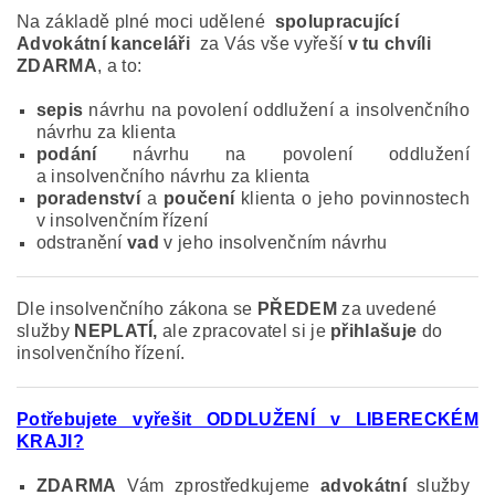
Na základě plné moci udělené
spolupracující
Advokátní kanceláři
za Vás vše vyřeší
v tu chvíli
ZDARMA
, a to:
sepis
návrhu na povolení oddlužení a insolvenčního
návrhu za klienta
podání
návrhu na povolení oddlužení
a insolvenčního návrhu za klienta
poradenství
a
poučení
klienta o jeho povinnostech
v insolvenčním řízení
odstranění
vad
v jeho insolvenčním návrhu
Dle insolvenčního zákona se
PŘEDEM
za uvedené
služby
NEPLATÍ,
ale zpracovatel si je
přihlašuje
do
insolvenčního řízení.
Potřebujete vyřešit ODDLUŽENÍ v LIBERECKÉM
KRAJI?
ZDARMA
Vám zprostředkujeme
advokátní
služby