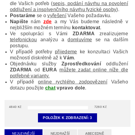
dle Vašich potřeb (
sepis, podání návrhu na povolení
oddlužení a insolvenčního návrhu fyzické osoby
).
Postaráme
se o
vyřešení
Vašeho požadavku.
Napište
nám
zde
a my Vás budeme následně v
nejbližším možném termínu
kontaktovat
.
Ve spolupráci s Vámi
ZDARMA
zrealizujeme
telefonickou
analýzu a
domluvíme
se na dalším
postupu.
V případě potřeby
přijedeme
ke konzultaci Vašich
možností diskrétně až k
Vám
.
Objednávku služby
Zprostředkování
oddlužení
ZDARMA
od
EURA
můžete zadat online níže dle
potřebné varianty.
V případě
online rychlého zodpovězení
Vašeho
dotazu použijte
chat
vpravo dole
.
4840
Kč
7260
Kč
POLOŽEK K ZOBRAZENÍ:
3
NEJLEVNĚJŠÍ
NEJDRAŽŠÍ
ABECEDNĚ