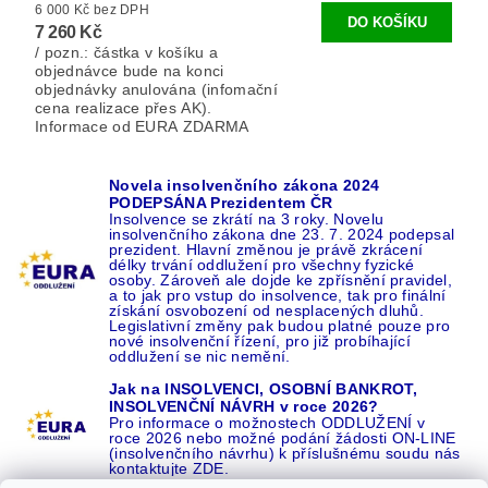
6 000 Kč bez DPH
7 260 Kč
/ pozn.: částka v košíku a
objednávce bude na konci
objednávky anulována (infomační
cena realizace přes AK).
Informace od EURA ZDARMA
Novela insolvenčního zákona 2024
PODEPSÁNA Prezidentem ČR
Insolvence se zkrátí na 3 roky. Novelu
insolvenčního zákona dne 23. 7. 2024 podepsal
prezident. Hlavní změnou je právě zkrácení
délky trvání oddlužení pro všechny fyzické
osoby. Zároveň ale dojde ke zpřísnění pravidel,
a to jak pro vstup do insolvence, tak pro finální
získání osvobození od nesplacených dluhů.
Legislativní změny pak budou platné pouze pro
nové insolvenční řízení, pro již probíhající
oddlužení se nic nemění.
Jak na INSOLVENCI, OSOBNÍ BANKROT,
INSOLVENČNÍ NÁVRH v roce 2026?
Pro informace o možnostech ODDLUŽENÍ v
roce 2026 nebo možné podání žádosti ON-LINE
(insolvenčního návrhu) k příslušnému soudu nás
kontaktujte ZDE.