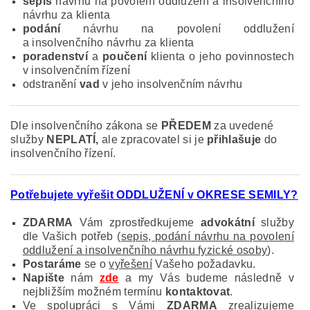
sepis
návrhu na povolení oddlužení a insolvenčního
návrhu za klienta
podání
návrhu na povolení oddlužení
a insolvenčního návrhu za klienta
poradenství
a
poučení
klienta o jeho povinnostech
v insolvenčním řízení
odstranění
vad
v jeho insolvenčním návrhu
Dle insolvenčního zákona se
PŘEDEM
za uvedené
služby
NEPLATÍ,
ale zpracovatel si je
přihlašuje
do
insolvenčního řízení.
Potřebujete vyřešit ODDLUŽENÍ v OKRESE SEMILY?
ZDARMA
Vám zprostředkujeme
advokátní
služby
dle Vašich potřeb (
sepis, podání návrhu na povolení
oddlužení a insolvenčního návrhu fyzické osoby
).
Postaráme
se o
vyřešení
Vašeho požadavku.
Napište
nám
zde
a my Vás budeme následně v
nejbližším možném termínu
kontaktovat
.
Ve spolupráci s Vámi
ZDARMA
zrealizujeme