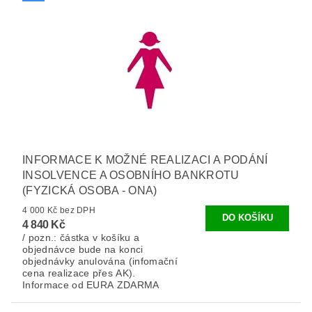
INFORMACE K MOŽNÉ REALIZACI A PODÁNÍ
INSOLVENCE A OSOBNÍHO BANKROTU
(FYZICKÁ OSOBA - ONA)
4 000 Kč bez DPH
4 840 Kč
/ pozn.: částka v košíku a
objednávce bude na konci
objednávky anulována (infomační
cena realizace přes AK).
Informace od EURA ZDARMA