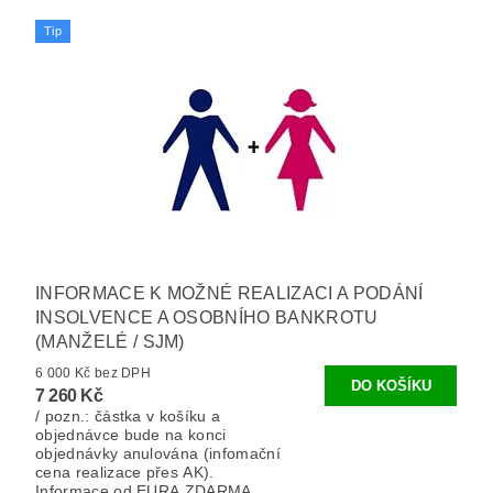
Tip
INFORMACE K MOŽNÉ REALIZACI A PODÁNÍ
INSOLVENCE A OSOBNÍHO BANKROTU
(MANŽELÉ / SJM)
6 000 Kč bez DPH
7 260 Kč
/ pozn.: částka v košíku a
objednávce bude na konci
objednávky anulována (infomační
cena realizace přes AK).
Informace od EURA ZDARMA