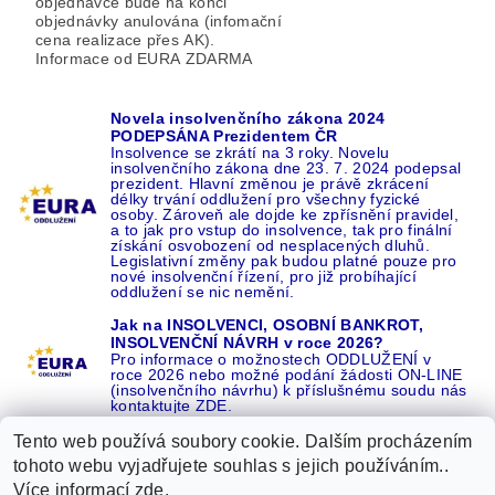
objednávce bude na konci
objednávky anulována (infomační
cena realizace přes AK).
Informace od EURA ZDARMA
Novela insolvenčního zákona 2024
PODEPSÁNA Prezidentem ČR
Insolvence se zkrátí na 3 roky. Novelu
insolvenčního zákona dne 23. 7. 2024 podepsal
prezident. Hlavní změnou je právě zkrácení
délky trvání oddlužení pro všechny fyzické
osoby. Zároveň ale dojde ke zpřísnění pravidel,
a to jak pro vstup do insolvence, tak pro finální
získání osvobození od nesplacených dluhů.
Legislativní změny pak budou platné pouze pro
nové insolvenční řízení, pro již probíhající
oddlužení se nic nemění.
Jak na INSOLVENCI, OSOBNÍ BANKROT,
INSOLVENČNÍ NÁVRH v roce 2026?
Pro informace o možnostech ODDLUŽENÍ v
roce 2026 nebo možné podání žádosti ON-LINE
(insolvenčního návrhu) k příslušnému soudu nás
kontaktujte ZDE.
Tento web používá soubory cookie. Dalším procházením
tohoto webu vyjadřujete souhlas s jejich používáním..
Více informací
zde
.