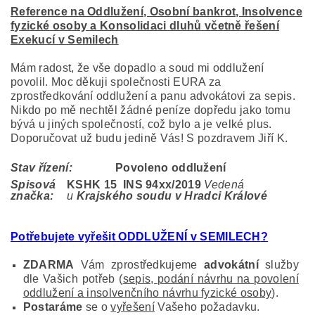
Reference na Oddlužení, Osobní bankrot, Insolvence
fyzické osoby a Konsolidaci dluhů včetně řešení
Exekucí v Semilech
Mám radost, že vše dopadlo a soud mi oddlužení
povolil. Moc děkuji společnosti EURA za
zprostředkování oddlužení a panu advokátovi za sepis.
Nikdo po mě nechtěl žádné peníze dopředu jako tomu
bývá u jiných společností, což bylo a je velké plus.
Doporučovat už budu jedině Vás! S pozdravem Jiří K.
Stav řízení:
Povoleno oddlužení
Spisová
KSHK 15 INS 94
xx/2019
Vedená
značka:
u
Krajského soudu v Hradci Králové
Potřebujete vyřešit ODDLUŽENÍ v SEMILECH
?
ZDARMA
Vám zprostředkujeme
advokátní
služby
dle Vašich potřeb (
sepis, podání návrhu na povolení
oddlužení a insolvenčního návrhu fyzické osoby
).
Postaráme
se o
vyřešení
Vašeho požadavku.