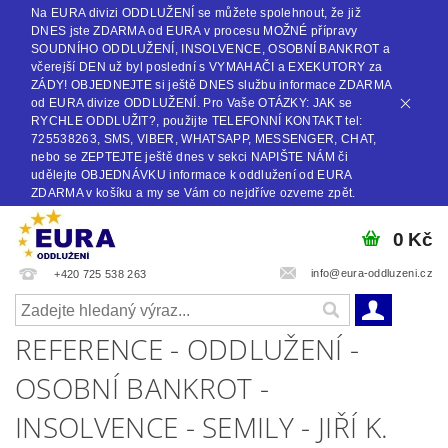
Na EURA divizi ODDLUŽENÍ se můžete spolehnout, že již
DNES jste ZDARMA od EURA v procesu MOŽNÉ přípravy
SOUDNÍHO ODDLUŽENÍ, INSOLVENCE, OSOBNÍ BANKROT a
včerejší DEN už byl poslední s VYMAHAČI a EXEKUTORY za
ZÁDY! OBJEDNEJTE si ještě DNES službu informace ZDARMA
od EURA divize ODDLUŽENÍ. Pro Vaše OTÁZKY: JAK se
RYCHLE ODDLUŽIT?, použijte TELEFONNÍ KONTAKT tel:
725538263, SMS, VIBER, WHATSAPP, MESSENGER, CHAT,
nebo se ZEPTEJTE ještě dnes v sekci NAPIŠTE NÁM či
udělejte OBJEDNÁVKU informace k oddlužení od EURA
ZDARMA v košíku a my se Vám co nejdříve ozveme zpět.
0 Kč
info@eura-oddluzeni.cz
+420 725 538 263
REFERENCE - ODDLUŽENÍ -
OSOBNÍ BANKROT -
INSOLVENCE - SEMILY - JIŘÍ K.