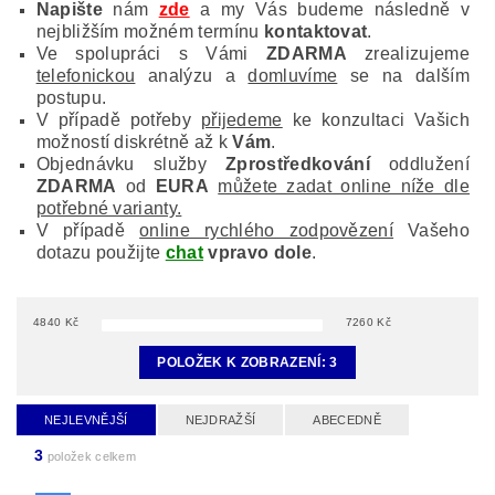
Napište
nám
zde
a my Vás budeme následně v
nejbližším možném termínu
kontaktovat
.
Ve spolupráci s Vámi
ZDARMA
zrealizujeme
telefonickou
analýzu a
domluvíme
se na dalším
postupu.
V případě potřeby
přijedeme
ke konzultaci Vašich
možností diskrétně až k
Vám
.
Objednávku služby
Zprostředkování
oddlužení
ZDARMA
od
EURA
můžete zadat online níže dle
potřebné varianty.
V případě
online rychlého zodpovězení
Vašeho
dotazu použijte
chat
vpravo dole
.
4840
Kč
7260
Kč
POLOŽEK K ZOBRAZENÍ:
3
NEJLEVNĚJŠÍ
NEJDRAŽŠÍ
ABECEDNĚ
3
položek celkem