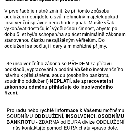
V prvé řadě je nutné zmínit, že při tomto způsobu
oddlužení nepříjdete o svůj nehmotný majetek pokud
insolvenční správce nerozhodne jinak. Musíte však
vykonávat dostačující výdělečnou činnost, abyste po
dobu 5 let byl/a schopen/na splácet minimálně zákonem
stanovenou částku nezajištěným věřitelům. Do
oddlužení se počítají i dary a mimořádné příjmy.
Dle insolvenčního zákona se
PŘEDEM
za příravu
podkladů, vypracování a podání
Vašeho
insolvenčního
návrhu k příslušnému soudu (osobního bankrotu,
soudního oddlužení)
NEPLATÍ,
ale zpracovatel si
zákonnou odměnu přihlašuje do insolvenčního
řízení.
Pro
radu
nebo
rychlé informace k
Vašemu
možnému
SOUDNÍMU
ODDLUŽENÍ, INSOLVENCI, OSOBNÍMU
BANKROTU -
ZDARMA od EURA divize ODDLUŽENÍ
nás kontaktujte pomocí
EURA chatu
vpravo dole,