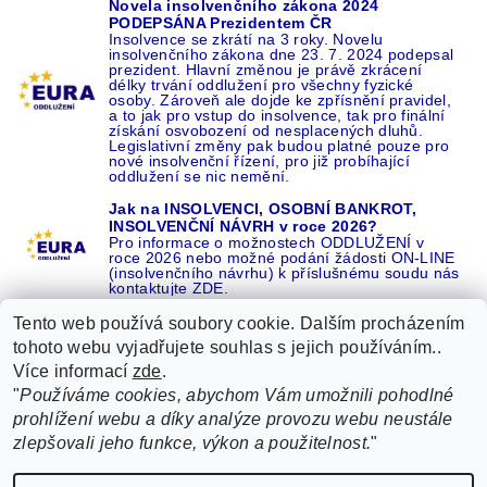
Novela insolvenčního zákona 2024
PODEPSÁNA Prezidentem ČR
Insolvence se zkrátí na 3 roky. Novelu
insolvenčního zákona dne 23. 7. 2024 podepsal
prezident. Hlavní změnou je právě zkrácení
délky trvání oddlužení pro všechny fyzické
osoby. Zároveň ale dojde ke zpřísnění pravidel,
a to jak pro vstup do insolvence, tak pro finální
získání osvobození od nesplacených dluhů.
Legislativní změny pak budou platné pouze pro
nové insolvenční řízení, pro již probíhající
oddlužení se nic nemění.
Jak na INSOLVENCI, OSOBNÍ BANKROT,
INSOLVENČNÍ NÁVRH v roce 2026?
Pro informace o možnostech ODDLUŽENÍ v
roce 2026 nebo možné podání žádosti ON-LINE
(insolvenčního návrhu) k příslušnému soudu nás
kontaktujte ZDE.
Tento web používá soubory cookie. Dalším procházením
tohoto webu vyjadřujete souhlas s jejich používáním..
Více informací
zde
.
Recenze o NÁS na GOOGLE
|
16 let REFERENCÍ v celé ČR
|
"
Používáme cookies, abychom Vám umožnili pohodlné
Recenze o NÁS na SEZNAMU
|
prohlížení webu a díky analýze provozu webu neustále
ŽÁDEJTE život BEZ DLUHŮ nebo EXEKUCÍ ZDE
zlepšovali jeho funkce, výkon a použitelnost.
"