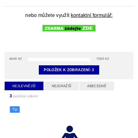
nebo můžete využít
kontaktní formulář:
4840
Kč
7260
Kč
POLOŽEK K ZOBRAZENÍ:
3
NEJLEVNĚJŠÍ
NEJDRAŽŠÍ
ABECEDNĚ
3
položek celkem
Tip