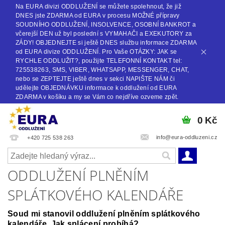
Na EURA divizi ODDLUŽENÍ se můžete spolehnout, že již
DNES jste ZDARMA od EURA v procesu MOŽNÉ přípravy
SOUDNÍHO ODDLUŽENÍ, INSOLVENCE, OSOBNÍ BANKROT a
včerejší DEN už byl poslední s VYMAHAČI a EXEKUTORY za
ZÁDY! OBJEDNEJTE si ještě DNES službu informace ZDARMA
od EURA divize ODDLUŽENÍ. Pro Vaše OTÁZKY: JAK se
RYCHLE ODDLUŽIT?, použijte TELEFONNÍ KONTAKT tel:
725538263, SMS, VIBER, WHATSAPP, MESSENGER, CHAT,
nebo se ZEPTEJTE ještě dnes v sekci NAPIŠTE NÁM či
udělejte OBJEDNÁVKU informace k oddlužení od EURA
ZDARMA v košíku a my se Vám co nejdříve ozveme zpět.
0 Kč
info@eura-oddluzeni.cz
+420 725 538 263
ODDLUŽENÍ PLNĚNÍM
SPLÁTKOVÉHO KALENDÁŘE
Soud mi stanovil oddlužení plněním splátkového
kalendáře. Jak splácení probíhá?