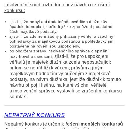
Insolvenční soud rozhodne i bez návrhu o zrušení
konkursu:
zjistí-li, že nebyl ani dodatečně osvědčen dlužníkův
úpadek; to neplatí, došlo-li již ke zpeněžení podstatné
části majetkové podstaty,
zjistí-li, že zde není žádný přihlášený věřitel a všechny
pohledávky za majetkovou podstatou a pohledávky jim
postavené na roveň jsou uspokojeny,
po obdržení zprávy insolvenčního správce o splnění
zjistí-li, že pro uspokojení
rozvrhového usnesení,
věřitelů je majetek dlužníka zcela nepostačující;
přitom se nepřihlíží k věcem, právům a jiným
majetkovým hodnotám vyloučeným z majetkové
podstaty,
na návrh dlužníka, jestliže dlužník k tomuto
návrhu připojil listinu, na které všichni věřitelé
a insolvenční správce vyslovili se zrušením konkursu
souhlas.
NEPATRNÝ KONKURS
Nepatrný konkurs je určen
k řešení menších konkursů