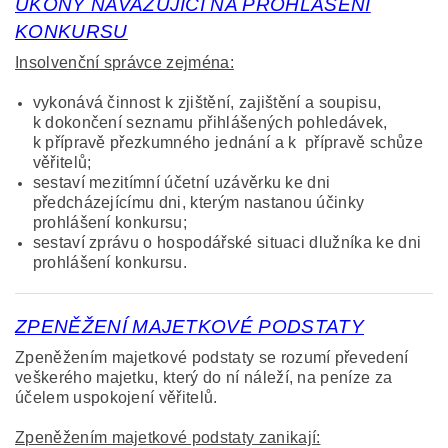
ÚKONY NAVAZUJÍCÍ NA PROHLÁŠENÍ
KONKURSU
Insolvenční správce zejména:
vykonává činnost k zjištění, zajištění a soupisu,
k dokončení seznamu přihlášených pohledávek,
k přípravě přezkumného jednání a k přípravě schůze
věřitelů;
sestaví mezitímní účetní uzávěrku ke dni
předcházejícímu dni, kterým nastanou účinky
prohlášení konkursu;
sestaví zprávu o hospodářské situaci dlužníka ke dni
prohlášení konkursu.
ZPENĚŽENÍ MAJETKOVÉ PODSTATY
Zpeněžením majetkové podstaty se rozumí převedení
veškerého majetku, který do ní náleží, na peníze za
účelem uspokojení věřitelů.
Zpeněžením majetkové podstaty zanikají: