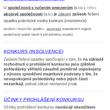
, nebo
U
společnosti s ručením omezeným
(s.r.o.)
akciové společnosti
(a.s.)
je
zákoný
způsob
řešení
úpadku právnické osoby konkurs (insolvence).
(možno i hrozícího úpadku -
povinnost
statutárních orgánů
společnosti podat návrh k příslušnému soudu)
KONKURS (INSOLVENCE)
Způsob řešení úpadku spočívající v tom, že
na základě
rozhodnutí o prohlášení konkursu jsou zjištěné
pohledávky věřitelů zásadně poměrně uspokojeny
z výnosu zpeněžení majetkové podstaty s tím, že
neuspokojené pohledávky nebo jejich části
nezanikají
, pokud zákon nestanoví jinak.
ÚČINKY PROHLÁŠENÍ KONKURSU
Účinky prohlášení konkursu
nastávají okamžikem