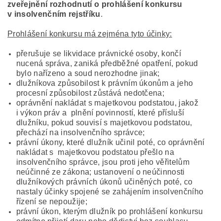
zveřejnění rozhodnutí o prohlášení konkursu
v insolvenčním rejstříku
.
Prohlášení konkursu má zejména tyto účinky:
přerušuje se likvidace právnické osoby, končí
nucená správa, zaniká předběžné opatření, pokud
bylo nařízeno a soud nerozhodne jinak;
dlužníkova způsobilost k právním úkonům a jeho
procesní způsobilost zůstává nedotčena;
oprávnění nakládat s majetkovou podstatou, jakož
i výkon práv a plnění povinností, které přísluší
dlužníku, pokud souvisí s majetkovou podstatou,
přechází na insolvenčního správce;
právní úkony, které dlužník učinil poté, co oprávnění
nakládat s majetkovou podstatou přešlo na
insolvenčního správce, jsou proti jeho věřitelům
neúčinné ze zákona; ustanovení o neúčinnosti
dlužníkových právních úkonů učiněných poté, co
nastaly účinky spojené se zahájením insolvenčního
řízení se nepoužije;
právní úkon, kterým dlužník po prohlášení konkursu