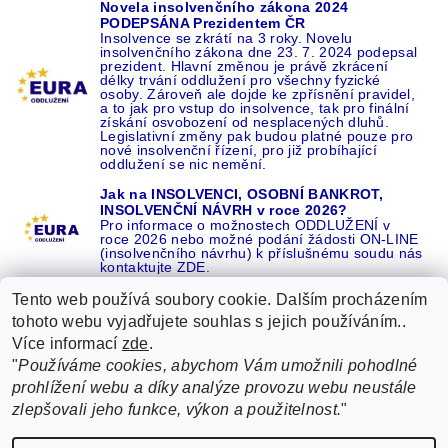
Novela insolvenčního zákona 2024
PODEPSÁNA Prezidentem ČR
Insolvence se zkrátí na 3 roky. Novelu
insolvenčního zákona dne 23. 7. 2024 podepsal
prezident. Hlavní změnou je právě zkrácení
délky trvání oddlužení pro všechny fyzické
osoby. Zároveň ale dojde ke zpřísnění pravidel,
a to jak pro vstup do insolvence, tak pro finální
získání osvobození od nesplacených dluhů.
Legislativní změny pak budou platné pouze pro
nové insolvenční řízení, pro již probíhající
oddlužení se nic nemění.
Jak na INSOLVENCI, OSOBNÍ BANKROT,
INSOLVENČNÍ NÁVRH v roce 2026?
Pro informace o možnostech ODDLUŽENÍ v
roce 2026 nebo možné podání žádosti ON-LINE
(insolvenčního návrhu) k příslušnému soudu nás
kontaktujte ZDE.
Tento web používá soubory cookie. Dalším procházením
tohoto webu vyjadřujete souhlas s jejich používáním..
Více informací
zde
.
Recenze o NÁS na GOOGLE
|
16 let REFERENCÍ v celé ČR
|
"
Používáme cookies, abychom Vám umožnili pohodlné
Recenze o NÁS na SEZNAMU
|
prohlížení webu a díky analýze provozu webu neustále
ŽÁDEJTE život BEZ DLUHŮ nebo EXEKUCÍ ZDE
zlepšovali jeho funkce, výkon a použitelnost.
"