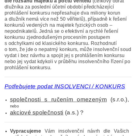
dle rozsahu majetku a počtu věřitelů
(celkový obrat
dlužníka za poslední účetní období předcházející
prohlášení konkursu nepřesahuje dva miliony korun
a dlužník nemá více než 50 věřitelů), případně k řešení
konkursů vedených na majetek fyzických osob –
nepodnikatelů. Jedná se o efektivní a rychlé řešení
konkursu zjednodušeným procesním postupem
s odchylkami od klasického konkursu. Rozhodnutí
o tom, že jde o nepatrný konkurs, může insolvenční soud
vydat i bez návrhu a spojit jej s prohlášením konkursu
nebo jej vydat kdykoli v průběhu insolvenčního řízení po
prohlášení konkursu.
Potřebujete podat INSOLVENCI / KONKURS
společnosti s ručením omezeným
(s.r.o.)
,
nebo
akciové společnosti
(a.s.) ?
Vypracujeme
Vám insolvenční návrh dle Vašich