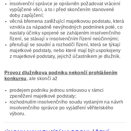
insolvenční správce je oprávněn požadovat vrácení
vypůjčené věci, a to i před skončením stanovené
doby zapůjčení;
věcná břemena zatěžující majetkovou podstatu, která
vznikla za nápadně nevýhodných podmínek poté, co
nastaly účinky spojené se zahájením insolvenčního
řízení, se stávají v insolvenčním řízení neúčinnými;
přerušují se soudní a rozhodčí řízení, která se týkají
majetkové podstaty, nebo které mají být uspokojeny
z majetkové podstaty, jejichž účastníkem je dlužník.
Provoz dlužníkova podniku nekončí prohlášením
konkursu
, ale skončí až
prodejem podniku jednou smlouvou v rámci
zpeněžení majetkové podstaty;
rozhodnutím insolvenčního soudu vydaným na návrh
insolvenčního správce po vyjádření věřitelského
výboru.