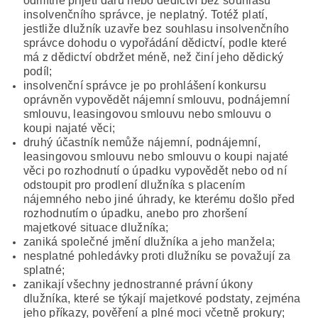
odmítne přijetí daru nebo dědictví bez souhlasu
insolvenčního správce, je neplatný. Totéž platí,
jestliže dlužník uzavře bez souhlasu insolvenčního
správce dohodu o vypořádání dědictví, podle které
má z dědictví obdržet méně, než činí jeho dědický
podíl;
insolvenční správce je po prohlášení konkursu
oprávněn vypovědět nájemní smlouvu, podnájemní
smlouvu, leasingovou smlouvu nebo smlouvu o
koupi najaté věci;
druhý účastník nemůže nájemní, podnájemní,
leasingovou smlouvu nebo smlouvu o koupi najaté
věci po rozhodnutí o úpadku vypovědět nebo od ní
odstoupit pro prodlení dlužníka s placením
nájemného nebo jiné úhrady, ke kterému došlo před
rozhodnutím o úpadku, anebo pro zhoršení
majetkové situace dlužníka;
zaniká společné jmění dlužníka a jeho manžela;
nesplatné pohledávky proti dlužníku se považují za
splatné;
zanikají všechny jednostranné právní úkony
dlužníka, které se týkají majetkové podstaty, zejména
jeho příkazy, pověření a plné moci včetně prokury;