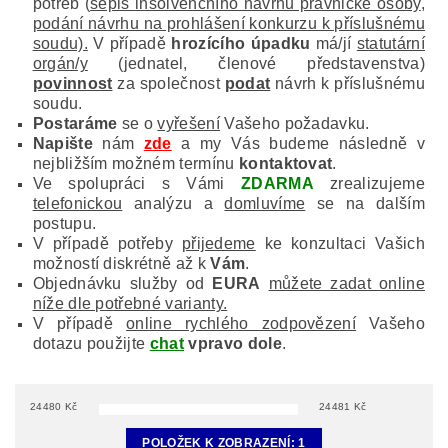
potřeb
(
sepis
insolvenčního návrhu právnické osoby
,
podání návrhu na prohlášení konkurzu k příslušnému
soudu).
V případě
hrozícího úpadku
má/jí
statutární
orgán/y
(jednatel, členové představenstva)
povinnost
za společnost
podat
návrh k příslušnému
soudu.
Postaráme
se o
vyřešení
Vašeho požadavku.
Napište
nám
zde
a my Vás budeme následně v
nejbližším možném termínu
kontaktovat
.
Ve spolupráci s Vámi
ZDARMA
zrealizujeme
telefonickou
analýzu a
domluvíme
se na dalším
postupu.
V případě potřeby
přijedeme
ke konzultaci Vašich
možností diskrétně až k
Vám
.
Objednávku služby
od
EURA
můžete zadat online
níže dle potřebné varianty.
V případě
online rychlého zodpovězení
Vašeho
dotazu použijte
chat
vpravo dole
.
24480
Kč
24481
Kč
POLOŽEK K ZOBRAZENÍ:
1