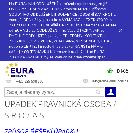
Na EURA divizi ODDLUŽENÍ se můžete spolehnout, že již
DNES jste ZDARMA od EURA v procesu MOŽNÉ přípravy
SOUDNÍHO ODDLUŽENÍ, INSOLVENCE, OSOBNÍ BANKROT a
včerejší DEN už byl poslední s VYMAHAČI a EXEKUTORY za
ZÁDY! OBJEDNEJTE si ještě DNES službu informace ZDARMA
od EURA divize ODDLUŽENÍ. Pro Vaše OTÁZKY: JAK se
RYCHLE ODDLUŽIT?, použijte TELEFONNÍ KONTAKT tel:
725538263, SMS, VIBER, WHATSAPP, MESSENGER, CHAT,
nebo se ZEPTEJTE ještě dnes v sekci NAPIŠTE NÁM či
udělejte OBJEDNÁVKU informace k oddlužení od EURA
ZDARMA v košíku a my se Vám co nejdříve ozveme zpět.
0 Kč
info@eura-oddluzeni.cz
+420 725 538 263
ÚPADEK PRÁVNICKÁ OSOBA /
S.R.O / A.S.
ZPŮSOB ŘEŠENÍ ÚPADKU