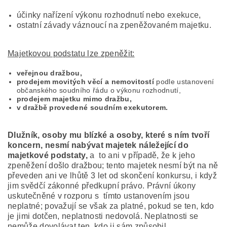
účinky nařízení výkonu rozhodnutí nebo exekuce,
ostatní závady váznoucí na zpeněžovaném majetku.
Majetkovou podstatu lze zpeněžit:
veřejnou dražbou,
prodejem movitých věcí a nemovitostí
podle ustanovení
občanského soudního řádu o výkonu rozhodnutí,
prodejem majetku mimo dražbu,
v dražbě provedené soudním exekutorem.
Dlužník, osoby mu blízké a osoby, které s ním tvoří
koncern, nesmí nabývat majetek náležející do
majetkové podstaty,
a to ani v případě, že k jeho
zpeněžení došlo dražbou; tento majetek nesmí být na ně
převeden ani ve lhůtě 3 let od skončení konkursu, i když
jim svědčí zákonné předkupní právo. Právní úkony
uskutečněné v rozporu s tímto ustanovením jsou
neplatné; považují se však za platné, pokud se ten, kdo
je jimi dotčen, neplatnosti nedovolá. Neplatnosti se
nemůže dovolávat ten, kdo ji sám způsobil.