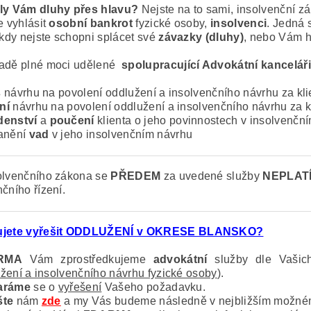
ly Vám dluhy přes hlavu?
Nejste na to sami, insolvenční 
e vyhlásit
osobní bankrot
fyzické osoby,
insolvenci
. Jedná 
, kdy nejste schopni splácet své
závazky (dluhy)
, nebo Vám 
adě plné moci udělené
spolupracující Advokátní kancelář
s
návrhu na povolení oddlužení a insolvenčního návrhu za kl
ní
návrhu na povolení oddlužení a insolvenčního návrhu za k
denství
a
poučení
klienta o jeho povinnostech v insolvenční
ranění
vad
v jeho insolvenčním návrhu
olvenčního zákona se
PŘEDEM
za uvedené služby
NEPLATÍ
čního řízení.
ujete vyřešit ODDLUŽENÍ v OKRESE BLANSKO?
RMA
Vám zprostředkujeme
advokátní
služby dle Vašich
žení a insolvenčního návrhu fyzické osoby
).
aráme
se o
vyřešení
Vašeho požadavku.
šte
nám
zde
a my Vás budeme následně v nejbližším možné