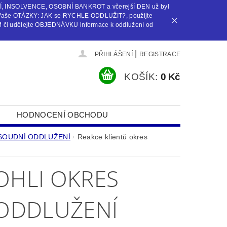
Í, INSOLVENCE, OSOBNÍ BANKROT a včerejší DEN už byl
Vaše OTÁZKY: JAK se RYCHLE ODDLUŽIT?, použijte
i udělejte OBJEDNÁVKU informace k oddlužení od
|
PŘIHLÁŠENÍ
REGISTRACE
KOŠÍK:
0 Kč
HODNOCENÍ OBCHODU
- SOUDNÍ ODDLUŽENÍ
Reakce klientů okres
OHLI OKRES
 ODDLUŽENÍ