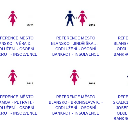
FERENCE MĚSTO
REFERENCE MĚSTO
REF
ANSKO - VĚRA D. -
BLANSKO - JINDŘIŠKA J. -
BLANSK
DLUŽENÍ - OSOBNÍ
ODDLUŽENÍ - OSOBNÍ
ODDL
ROT - INSOLVENCE
BANKROT - INSOLVENCE
BANKRO
FERENCE MĚSTO
REFERENCE MĚSTO
REF
AMOV - PETRA H. -
BLANSKO - BRONISLAVA K. -
SKALIC
DLUŽENÍ - OSOBNÍ
ODDLUŽENÍ - OSOBNÍ
JOSEF
ROT - INSOLVENCE
BANKROT - INSOLVENCE
ODDL
BANKRO