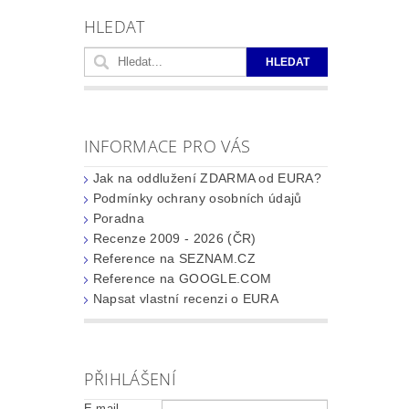
HLEDAT
INFORMACE PRO VÁS
Jak na oddlužení ZDARMA od EURA?
Podmínky ochrany osobních údajů
Poradna
Recenze 2009 - 2026 (ČR)
Reference na SEZNAM.CZ
Reference na GOOGLE.COM
Napsat vlastní recenzi o EURA
PŘIHLÁŠENÍ
E-mail