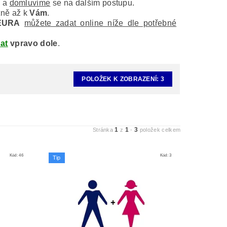
u a
domluvíme
se na dalším postupu.
tně až k
Vám
.
EURA
můžete zadat online níže dle potřebné
at
vpravo dole
.
POLOŽEK K ZOBRAZENÍ:
3
1
1
3
Stránka
z
-
položek celkem
Kód:
46
Kód:
3
Tip