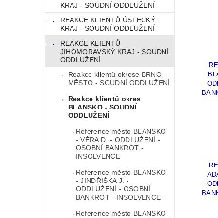
KRAJ - SOUDNÍ ODDLUŽENÍ
REAKCE KLIENTŮ ÚSTECKÝ
KRAJ - SOUDNÍ ODDLUŽENÍ
REAKCE KLIENTŮ
JIHOMORAVSKÝ KRAJ - SOUDNÍ
ODDLUŽENÍ
RE
Reakce klientů okrese BRNO-
BL
MĚSTO - SOUDNÍ ODDLUŽENÍ
OD
BANK
Reakce klientů okres
BLANSKO - SOUDNÍ
ODDLUŽENÍ
Reference město BLANSKO
- VĚRA D. - ODDLUŽENÍ -
OSOBNÍ BANKROT -
INSOLVENCE
RE
Reference město BLANSKO
AD
- JINDŘIŠKA J. -
OD
ODDLUŽENÍ - OSOBNÍ
BANK
BANKROT - INSOLVENCE
Reference město BLANSKO