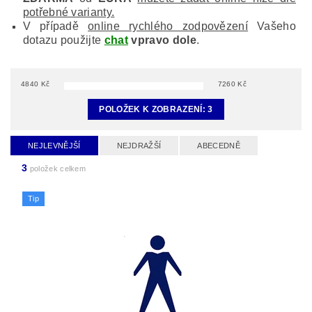
potřebné varianty.
V případě
online rychlého zodpovězení
Vašeho
dotazu použijte
chat
vpravo dole
.
4840
Kč
7260
Kč
POLOŽEK K ZOBRAZENÍ:
3
NEJLEVNĚJŠÍ
NEJDRAŽŠÍ
ABECEDNĚ
3
položek celkem
Tip