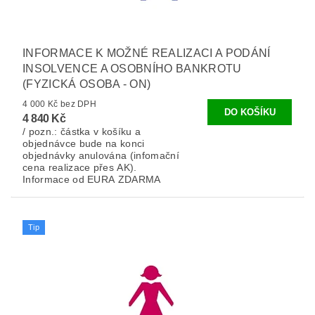
INFORMACE K MOŽNÉ REALIZACI A PODÁNÍ
INSOLVENCE A OSOBNÍHO BANKROTU
(FYZICKÁ OSOBA - ON)
4 000 Kč bez DPH
4 840 Kč
/ pozn.: částka v košíku a
objednávce bude na konci
objednávky anulována (infomační
cena realizace přes AK).
Informace od EURA ZDARMA
Tip