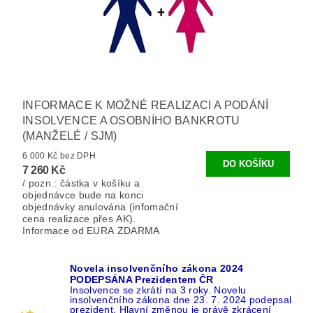
INFORMACE K MOŽNÉ REALIZACI A PODÁNÍ
INSOLVENCE A OSOBNÍHO BANKROTU
(MANŽELÉ / SJM)
6 000 Kč bez DPH
7 260 Kč
/ pozn.: částka v košíku a
objednávce bude na konci
objednávky anulována (infomační
cena realizace přes AK).
Informace od EURA ZDARMA
Novela insolvenčního zákona 2024
PODEPSÁNA Prezidentem ČR
Insolvence se zkrátí na 3 roky. Novelu
insolvenčního zákona dne 23. 7. 2024 podepsal
prezident. Hlavní změnou je právě zkrácení