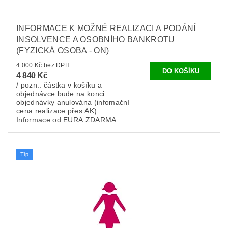
INFORMACE K MOŽNÉ REALIZACI A PODÁNÍ
INSOLVENCE A OSOBNÍHO BANKROTU
(FYZICKÁ OSOBA - ON)
4 000 Kč bez DPH
4 840 Kč
/ pozn.: částka v košíku a
objednávce bude na konci
objednávky anulována (infomační
cena realizace přes AK).
Informace od EURA ZDARMA
Tip