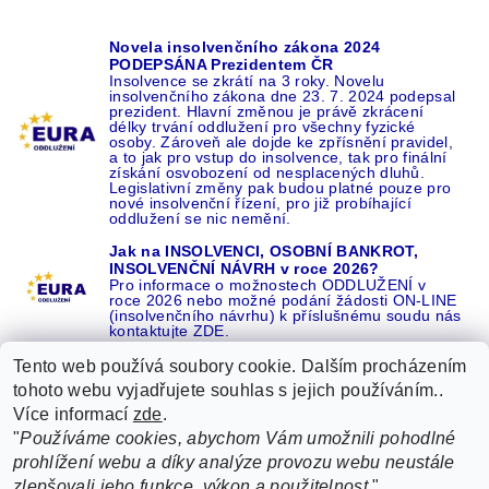
Novela insolvenčního zákona 2024
PODEPSÁNA Prezidentem ČR
Insolvence se zkrátí na 3 roky. Novelu
insolvenčního zákona dne 23. 7. 2024 podepsal
prezident. Hlavní změnou je právě zkrácení
délky trvání oddlužení pro všechny fyzické
osoby. Zároveň ale dojde ke zpřísnění pravidel,
a to jak pro vstup do insolvence, tak pro finální
získání osvobození od nesplacených dluhů.
Legislativní změny pak budou platné pouze pro
nové insolvenční řízení, pro již probíhající
oddlužení se nic nemění.
Jak na INSOLVENCI, OSOBNÍ BANKROT,
INSOLVENČNÍ NÁVRH v roce 2026?
Pro informace o možnostech ODDLUŽENÍ v
roce 2026 nebo možné podání žádosti ON-LINE
(insolvenčního návrhu) k příslušnému soudu nás
kontaktujte ZDE.
Tento web používá soubory cookie. Dalším procházením
tohoto webu vyjadřujete souhlas s jejich používáním..
Více informací
zde
.
Recenze o NÁS na GOOGLE
|
16 let REFERENCÍ v celé ČR
|
"
Používáme cookies, abychom Vám umožnili pohodlné
Recenze o NÁS na SEZNAMU
|
prohlížení webu a díky analýze provozu webu neustále
ŽÁDEJTE život BEZ DLUHŮ nebo EXEKUCÍ ZDE
zlepšovali jeho funkce, výkon a použitelnost.
"