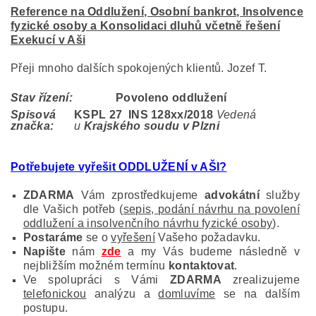
Reference na Oddlužení, Osobní bankrot, Insolvence
fyzické osoby a Konsolidaci dluhů včetně řešení
Exekucí v Aši
Přeji mnoho dalších spokojených klientů. Jozef T.
Stav řízení:
Povoleno oddlužení
Spisová
KSPL 27 INS 128
xx/2018
Vedená
značka:
u
Krajského soudu v Plzni
Potřebujete vyřešit ODDLUŽENÍ v AŠI?
ZDARMA
Vám zprostředkujeme
advokátní
služby
dle Vašich potřeb (
sepis, podání návrhu na povolení
oddlužení a insolvenčního návrhu fyzické osoby
).
Postaráme
se o
vyřešení
Vašeho požadavku.
Napište
nám
zde
a my Vás budeme následně v
nejbližším možném termínu
kontaktovat
.
Ve spolupráci s Vámi
ZDARMA
zrealizujeme
telefonickou
analýzu a
domluvíme
se na dalším
postupu.