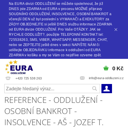
Na EURA divizi ODDLUŽENÍ se můžete spolehnout, že již
DNES jste ZDARMA od EURA v procesu MOŽNÉ přípravy
SOUDNÍHO ODDLUŽENÍ, INSOLVENCE, OSOBNÍ BANKROT a
včerejší DEN už byl poslední s VYMAHAČI a EXEKUTORY za
ZÁDY! OBJEDNEJTE si ještě DNES službu informace ZDARMA
od EURA divize ODDLUŽENÍ. Pro Vaše OTÁZKY: JAK se
RYCHLE ODDLUŽIT?, použijte TELEFONNÍ KONTAKT tel:
725538263, SMS, VIBER, WHATSAPP, MESSENGER, CHAT,
nebo se ZEPTEJTE ještě dnes v sekci NAPIŠTE NÁM či
udělejte OBJEDNÁVKU informace k oddlužení od EURA
ZDARMA v košíku a my se Vám co nejdříve ozveme zpět.
0 Kč
info@eura-oddluzeni.cz
+420 725 538 263
REFERENCE - ODDLUŽENÍ -
OSOBNÍ BANKROT -
INSOLVENCE - AŠ - JOZEF T.