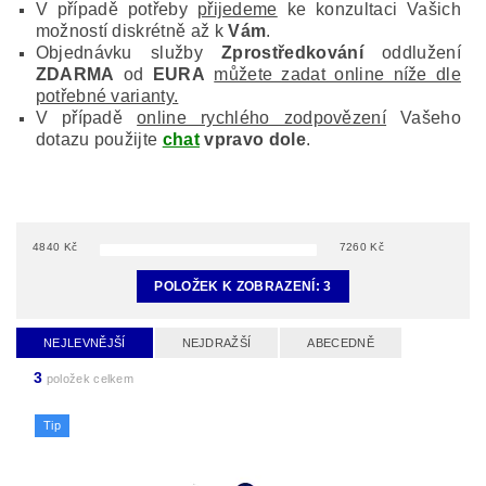
V případě potřeby
přijedeme
ke konzultaci Vašich
možností diskrétně až k
Vám
.
Objednávku služby
Zprostředkování
oddlužení
ZDARMA
od
EURA
můžete zadat online níže dle
potřebné varianty.
V případě
online rychlého zodpovězení
Vašeho
dotazu použijte
chat
vpravo dole
.
4840
Kč
7260
Kč
POLOŽEK K ZOBRAZENÍ:
3
NEJLEVNĚJŠÍ
NEJDRAŽŠÍ
ABECEDNĚ
3
položek celkem
Tip