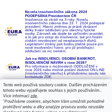
Novela insolvenčního zákona 2024
PODEPSÁNA Prezidentem ČR
Insolvence se zkrátí na 3 roky. Novelu
insolvenčního zákona dne 23. 7. 2024 podepsal
prezident. Hlavní změnou je právě zkrácení
délky trvání oddlužení pro všechny fyzické
osoby. Zároveň ale dojde ke zpřísnění pravidel,
a to jak pro vstup do insolvence, tak pro finální
získání osvobození od nesplacených dluhů.
Legislativní změny pak budou platné pouze pro
nové insolvenční řízení, pro již probíhající
oddlužení se nic nemění.
Jak na INSOLVENCI, OSOBNÍ BANKROT,
INSOLVENČNÍ NÁVRH v roce 2026?
Pro informace o možnostech ODDLUŽENÍ v
roce 2026 nebo možné podání žádosti ON-LINE
(insolvenčního návrhu) k příslušnému soudu nás
kontaktujte ZDE.
Tento web používá soubory cookie. Dalším procházením
tohoto webu vyjadřujete souhlas s jejich používáním..
Více informací
zde
.
Recenze o NÁS na GOOGLE
|
16 let REFERENCÍ v celé ČR
|
"
Používáme cookies, abychom Vám umožnili pohodlné
Recenze o NÁS na SEZNAMU
|
prohlížení webu a díky analýze provozu webu neustále
ŽÁDEJTE život BEZ DLUHŮ nebo EXEKUCÍ ZDE