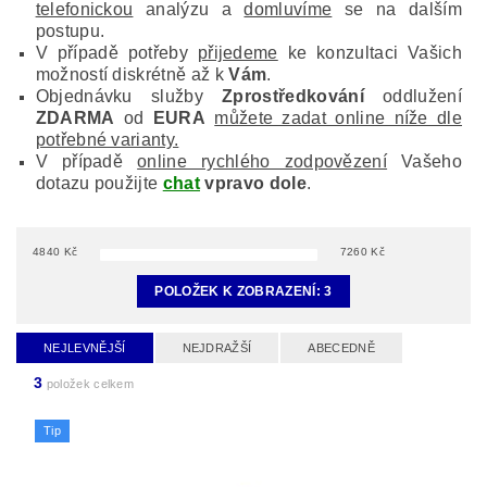
telefonickou
analýzu a
domluvíme
se na dalším
postupu.
V případě potřeby
přijedeme
ke konzultaci Vašich
možností diskrétně až k
Vám
.
Objednávku služby
Zprostředkování
oddlužení
ZDARMA
od
EURA
můžete zadat online níže dle
potřebné varianty.
V případě
online rychlého zodpovězení
Vašeho
dotazu použijte
chat
vpravo dole
.
4840
Kč
7260
Kč
POLOŽEK K ZOBRAZENÍ:
3
NEJLEVNĚJŠÍ
NEJDRAŽŠÍ
ABECEDNĚ
3
položek celkem
Tip