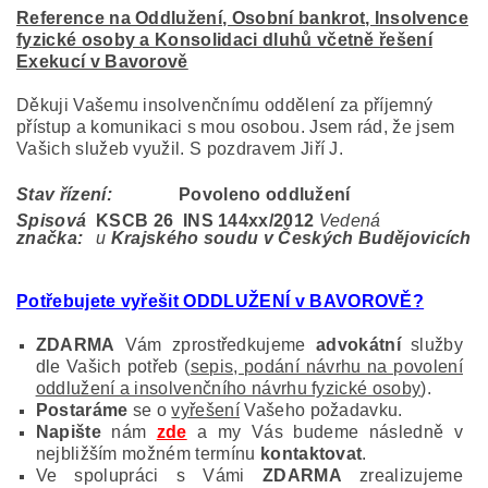
Reference na Oddlužení, Osobní bankrot, Insolvence
fyzické osoby a Konsolidaci dluhů včetně řešení
Exekucí v Bavorově
Děkuji Vašemu insolvenčnímu oddělení za příjemný
přístup a komunikaci s mou osobou. Jsem rád, že jsem
Vašich služeb využil. S pozdravem Jiří J.
Stav řízení:
Povoleno oddlužení
Spisová
KSCB 26 INS 144
xx/2012
Vedená
značka:
u
Krajského soudu v Českých Budějovicích
Potřebujete vyřešit ODDLUŽENÍ v BAVOROVĚ?
ZDARMA
Vám zprostředkujeme
advokátní
služby
dle Vašich potřeb (
sepis, podání návrhu na povolení
oddlužení a insolvenčního návrhu fyzické osoby
).
Postaráme
se o
vyřešení
Vašeho požadavku.
Napište
nám
zde
a my Vás budeme následně v
nejbližším možném termínu
kontaktovat
.
Ve spolupráci s Vámi
ZDARMA
zrealizujeme