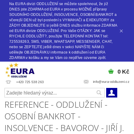
Na EURA divizi ODDLUŽENÍ se můžete spolehnout, že již
DNES jste ZDARMA od EURA v procesu MOŽNÉ přípravy
SOUDNÍHO ODDLUŽENÍ, INSOLVENCE, OSOBNÍ BANKROT a
včerejší DEN už byl poslední s VYMAHAČI a EXEKUTORY za
ZÁDY! OBJEDNEJTE si ještě DNES službu informace ZDARMA
od EURA divize ODDLUŽENÍ. Pro Vaše OTÁZKY: JAK se
RYCHLE ODDLUŽIT?, použijte TELEFONNÍ KONTAKT tel:
725538263, SMS, VIBER, WHATSAPP, MESSENGER, CHAT,
nebo se ZEPTEJTE ještě dnes v sekci NAPIŠTE NÁM či
udělejte OBJEDNÁVKU informace k oddlužení od EURA
ZDARMA v košíku a my se Vám co nejdříve ozveme zpět.
0 Kč
info@eura-oddluzeni.cz
+420 725 538 263
REFERENCE - ODDLUŽENÍ -
OSOBNÍ BANKROT -
INSOLVENCE - BAVOROV - JIŘÍ J.