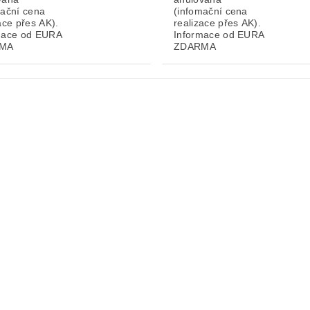
mační cena
(infomační cena
ace přes AK).
realizace přes AK).
mace od EURA
Informace od EURA
MA
ZDARMA