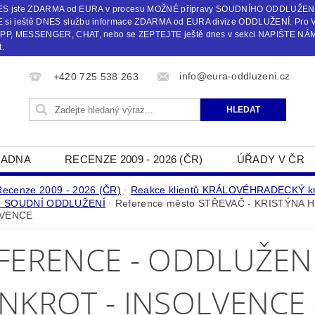
 DNES jste ZDARMA od EURA v procesu MOŽNÉ přípravy SOUDNÍHO ODDLUŽEN
i ještě DNES službu informace ZDARMA od EURA divize ODDLUŽENÍ. Pro 
, MESSENGER, CHAT, nebo se ZEPTEJTE ještě dnes v sekci NAPIŠTE NÁM č
.
info@eura-oddluzeni.cz
+420 725 538 263
ADNA
RECENZE 2009 - 2026 (ČR)
ÚŘADY V ČR
NAPIŠTE NÁM
Recenze 2009 - 2026 (ČR)
Reakce klientů KRÁLOVÉHRADECKÝ k
 - SOUDNÍ ODDLUŽENÍ
Reference město STŘEVAČ - KRISTÝNA 
LVENCE
FERENCE - ODDLUŽENÍ
NKROT - INSOLVENCE -