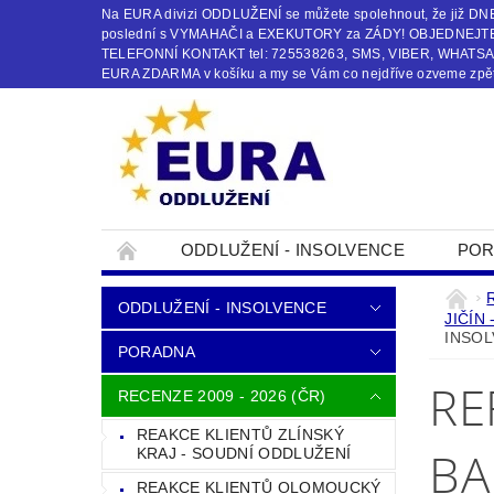
Na EURA divizi ODDLUŽENÍ se můžete spolehnout, že již
poslední s VYMAHAČI a EXEKUTORY za ZÁDY! OBJEDNEJTE s
TELEFONNÍ KONTAKT tel: 725538263, SMS, VIBER, WHATSAPP
EURA ZDARMA v košíku a my se Vám co nejdříve ozveme zpět
ODDLUŽENÍ - INSOLVENCE
POR
OBCHODNÍ PODMÍNKY
KONTAKTY
ODDLUŽENÍ - INSOLVENCE
JIČÍN
INSO
PORADNA
RE
RECENZE 2009 - 2026 (ČR)
REAKCE KLIENTŮ ZLÍNSKÝ
BA
KRAJ - SOUDNÍ ODDLUŽENÍ
REAKCE KLIENTŮ OLOMOUCKÝ