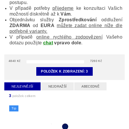
postupu.
V případě potřeby
přijedeme
ke konzultaci Vašich
možností diskrétně až k
Vám
.
Objednávku služby
Zprostředkování
oddlužení
ZDARMA
od
EURA
můžete zadat online níže dle
potřebné varianty.
V případě
online rychlého zodpovězení
Vašeho
dotazu použijte
chat
vpravo dole
.
4840
Kč
7260
Kč
POLOŽEK K ZOBRAZENÍ:
3
NEJLEVNĚJŠÍ
NEJDRAŽŠÍ
ABECEDNĚ
3
položek celkem
Tip