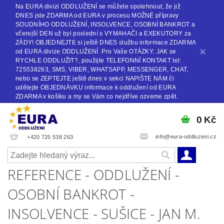
Na EURA divizi ODDLUŽENÍ se můžete spolehnout, že již
DNES jste ZDARMA od EURA v procesu MOŽNÉ přípravy
SOUDNÍHO ODDLUŽENÍ, INSOLVENCE, OSOBNÍ BANKROT a
včerejší DEN už byl poslední s VYMAHAČI a EXEKUTORY za
ZÁDY! OBJEDNEJTE si ještě DNES službu informace ZDARMA
od EURA divize ODDLUŽENÍ. Pro Vaše OTÁZKY: JAK se
RYCHLE ODDLUŽIT?, použijte TELEFONNÍ KONTAKT tel:
725538263, SMS, VIBER, WHATSAPP, MESSENGER, CHAT,
nebo se ZEPTEJTE ještě dnes v sekci NAPIŠTE NÁM či
udělejte OBJEDNÁVKU informace k oddlužení od EURA
ZDARMA v košíku a my se Vám co nejdříve ozveme zpět.
0 Kč
info@eura-oddluzeni.cz
+420 725 538 263
REFERENCE - ODDLUŽENÍ -
OSOBNÍ BANKROT -
INSOLVENCE - SUŠICE - JAN M.