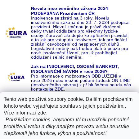
Novela insolvenčního zákona 2024
PODEPSÁNA Prezidentem ČR
Insolvence se zkrátí na 3 roky. Novelu
insolvenčního zákona dne 23. 7. 2024 podepsal
prezident. Hlavní změnou je právě zkrácení
délky trvání oddlužení pro všechny fyzické
osoby. Zároveň ale dojde ke zpřísnění pravidel,
a to jak pro vstup do insolvence, tak pro finální
získání osvobození od nesplacených dluhů.
Legislativní změny pak budou platné pouze pro
nové insolvenční řízení, pro již probíhající
oddlužení se nic nemění.
Jak na INSOLVENCI, OSOBNÍ BANKROT,
INSOLVENČNÍ NÁVRH v roce 2026?
Pro informace o možnostech ODDLUŽENÍ v
roce 2026 nebo možné podání žádosti ON-LINE
(insolvenčního návrhu) k příslušnému soudu nás
kontaktujte ZDE.
Tento web používá soubory cookie. Dalším procházením
tohoto webu vyjadřujete souhlas s jejich používáním..
Více informací
zde
.
Recenze o NÁS na GOOGLE
|
16 let REFERENCÍ v celé ČR
|
"
Používáme cookies, abychom Vám umožnili pohodlné
Recenze o NÁS na SEZNAMU
|
prohlížení webu a díky analýze provozu webu neustále
ŽÁDEJTE život BEZ DLUHŮ nebo EXEKUCÍ ZDE
zlepšovali jeho funkce, výkon a použitelnost.
"