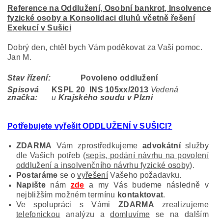
Reference na Oddlužení, Osobní bankrot, Insolvence
fyzické osoby a Konsolidaci dluhů včetně řešení
Exekucí v Sušici
Dobrý den, chtěl bych Vám poděkovat za Vaší pomoc.
Jan M.
Stav řízení:
Povoleno oddlužení
Spisová
KSPL 20 INS 105
xx/2013
Vedená
značka:
u
Krajského soudu v Plzni
Potřebujete vyřešit ODDLUŽENÍ v SUŠICI
?
ZDARMA
Vám zprostředkujeme
advokátní
služby
dle Vašich potřeb (
sepis, podání návrhu na povolení
oddlužení a insolvenčního návrhu fyzické osoby
).
Postaráme
se o
vyřešení
Vašeho požadavku.
Napište
nám
zde
a my Vás budeme následně v
nejbližším možném termínu
kontaktovat
.
Ve spolupráci s Vámi
ZDARMA
zrealizujeme
telefonickou
analýzu a
domluvíme
se na dalším