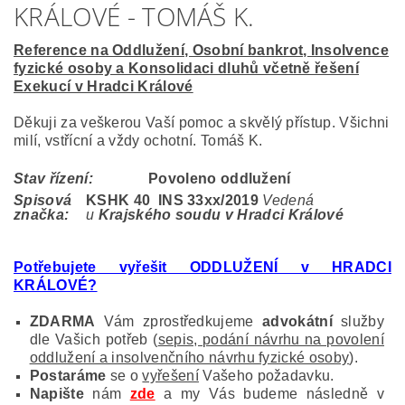
KRÁLOVÉ - TOMÁŠ K.
Reference na Oddlužení, Osobní bankrot, Insolvence
fyzické osoby a Konsolidaci dluhů včetně řešení
Exekucí v Hradci Králové
Děkuji za veškerou Vaší pomoc a skvělý přístup. Všichni
milí, vstřícní a vždy ochotní. Tomáš K.
Stav řízení:
Povoleno oddlužení
Spisová
KSHK 40 INS 33
xx/2019
Vedená
značka:
u
Krajského soudu v Hradci Králové
Potřebujete vyřešit ODDLUŽENÍ v HRADCI
KRÁLOVÉ?
ZDARMA
Vám zprostředkujeme
advokátní
služby
dle Vašich potřeb (
sepis, podání návrhu na povolení
oddlužení a insolvenčního návrhu fyzické osoby
).
Postaráme
se o
vyřešení
Vašeho požadavku.
Napište
nám
zde
a my Vás budeme následně v