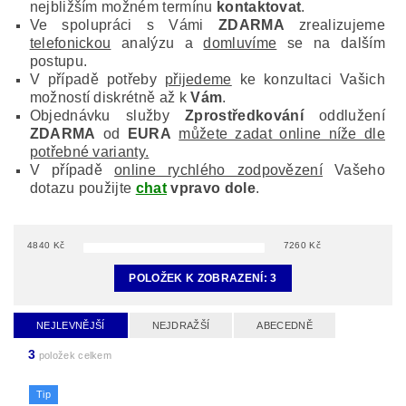
nejbližším možném termínu
kontaktovat
.
Ve spolupráci s Vámi
ZDARMA
zrealizujeme
telefonickou
analýzu a
domluvíme
se na dalším
postupu.
V případě potřeby
přijedeme
ke konzultaci Vašich
možností diskrétně až k
Vám
.
Objednávku služby
Zprostředkování
oddlužení
ZDARMA
od
EURA
můžete zadat online níže dle
potřebné varianty.
V případě
online rychlého zodpovězení
Vašeho
dotazu použijte
chat
vpravo dole
.
4840
Kč
7260
Kč
POLOŽEK K ZOBRAZENÍ:
3
NEJLEVNĚJŠÍ
NEJDRAŽŠÍ
ABECEDNĚ
3
položek celkem
Tip