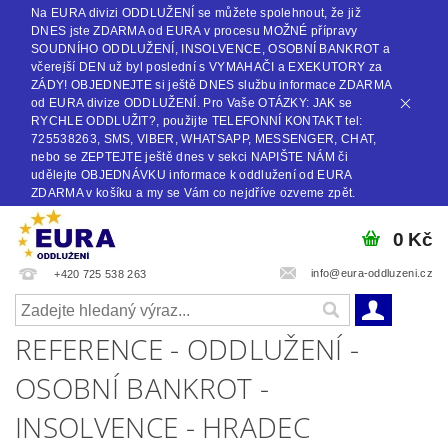
Na EURA divizi ODDLUŽENÍ se můžete spolehnout, že již
DNES jste ZDARMA od EURA v procesu MOŽNÉ přípravy
SOUDNÍHO ODDLUŽENÍ, INSOLVENCE, OSOBNÍ BANKROT a
včerejší DEN už byl poslední s VYMAHAČI a EXEKUTORY za
ZÁDY! OBJEDNEJTE si ještě DNES službu informace ZDARMA
od EURA divize ODDLUŽENÍ. Pro Vaše OTÁZKY: JAK se
RYCHLE ODDLUŽIT?, použijte TELEFONNÍ KONTAKT tel:
725538263, SMS, VIBER, WHATSAPP, MESSENGER, CHAT,
nebo se ZEPTEJTE ještě dnes v sekci NAPIŠTE NÁM či
udělejte OBJEDNÁVKU informace k oddlužení od EURA
ZDARMA v košíku a my se Vám co nejdříve ozveme zpět.
0 Kč
info@eura-oddluzeni.cz
+420 725 538 263
REFERENCE - ODDLUŽENÍ -
OSOBNÍ BANKROT -
INSOLVENCE - HRADEC