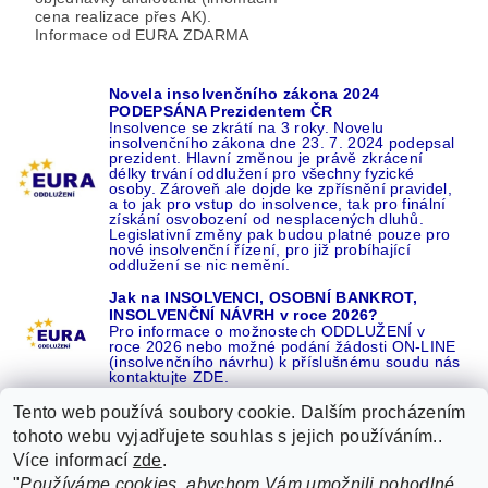
cena realizace přes AK).
Informace od EURA ZDARMA
Novela insolvenčního zákona 2024
PODEPSÁNA Prezidentem ČR
Insolvence se zkrátí na 3 roky. Novelu
insolvenčního zákona dne 23. 7. 2024 podepsal
prezident. Hlavní změnou je právě zkrácení
délky trvání oddlužení pro všechny fyzické
osoby. Zároveň ale dojde ke zpřísnění pravidel,
a to jak pro vstup do insolvence, tak pro finální
získání osvobození od nesplacených dluhů.
Legislativní změny pak budou platné pouze pro
nové insolvenční řízení, pro již probíhající
oddlužení se nic nemění.
Jak na INSOLVENCI, OSOBNÍ BANKROT,
INSOLVENČNÍ NÁVRH v roce 2026?
Pro informace o možnostech ODDLUŽENÍ v
roce 2026 nebo možné podání žádosti ON-LINE
(insolvenčního návrhu) k příslušnému soudu nás
kontaktujte ZDE.
Tento web používá soubory cookie. Dalším procházením
tohoto webu vyjadřujete souhlas s jejich používáním..
Více informací
zde
.
Recenze o NÁS na GOOGLE
|
16 let REFERENCÍ v celé ČR
|
"
Používáme cookies, abychom Vám umožnili pohodlné