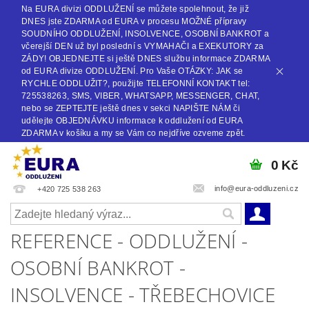
Na EURA divizi ODDLUŽENÍ se můžete spolehnout, že již
DNES jste ZDARMA od EURA v procesu MOŽNÉ přípravy
SOUDNÍHO ODDLUŽENÍ, INSOLVENCE, OSOBNÍ BANKROT a
včerejší DEN už byl poslední s VYMAHAČI a EXEKUTORY za
ZÁDY! OBJEDNEJTE si ještě DNES službu informace ZDARMA
od EURA divize ODDLUŽENÍ. Pro Vaše OTÁZKY: JAK se
RYCHLE ODDLUŽIT?, použijte TELEFONNÍ KONTAKT tel:
725538263, SMS, VIBER, WHATSAPP, MESSENGER, CHAT,
nebo se ZEPTEJTE ještě dnes v sekci NAPIŠTE NÁM či
udělejte OBJEDNÁVKU informace k oddlužení od EURA
ZDARMA v košíku a my se Vám co nejdříve ozveme zpět.
0 Kč
info@eura-oddluzeni.cz
+420 725 538 263
REFERENCE - ODDLUŽENÍ -
OSOBNÍ BANKROT -
INSOLVENCE - TŘEBECHOVICE