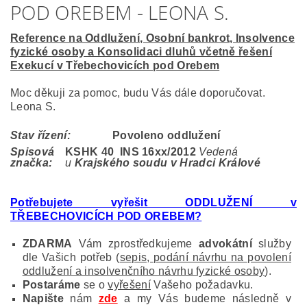
POD OREBEM - LEONA S.
Reference na Oddlužení, Osobní bankrot, Insolvence
fyzické osoby a Konsolidaci dluhů včetně řešení
Exekucí v Třebechovicích pod Orebem
Moc děkuji za pomoc, budu Vás dále doporučovat.
Leona S.
Stav řízení:
Povoleno oddlužení
Spisová
KSHK 40 INS 16
xx/2012
Vedená
značka:
u
Krajského soudu v Hradci Králové
Potřebujete vyřešit ODDLUŽENÍ v
TŘEBECHOVICÍCH POD OREBEM?
ZDARMA
Vám zprostředkujeme
advokátní
služby
dle Vašich potřeb (
sepis, podání návrhu na povolení
oddlužení a insolvenčního návrhu fyzické osoby
).
Postaráme
se o
vyřešení
Vašeho požadavku.
Napište
nám
zde
a my Vás budeme následně v