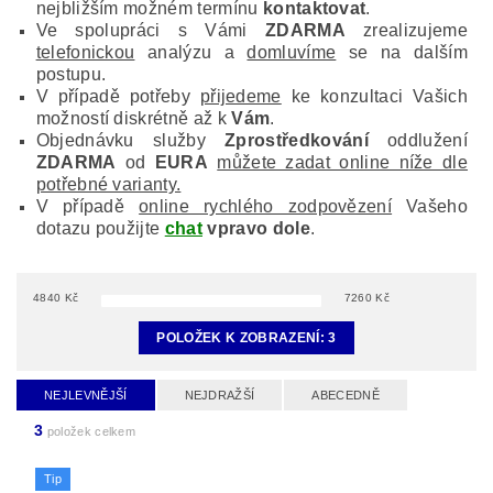
nejbližším možném termínu
kontaktovat
.
Ve spolupráci s Vámi
ZDARMA
zrealizujeme
telefonickou
analýzu a
domluvíme
se na dalším
postupu.
V případě potřeby
přijedeme
ke konzultaci Vašich
možností diskrétně až k
Vám
.
Objednávku služby
Zprostředkování
oddlužení
ZDARMA
od
EURA
můžete zadat online níže dle
potřebné varianty.
V případě
online rychlého zodpovězení
Vašeho
dotazu použijte
chat
vpravo dole
.
4840
Kč
7260
Kč
POLOŽEK K ZOBRAZENÍ:
3
NEJLEVNĚJŠÍ
NEJDRAŽŠÍ
ABECEDNĚ
3
položek celkem
Tip