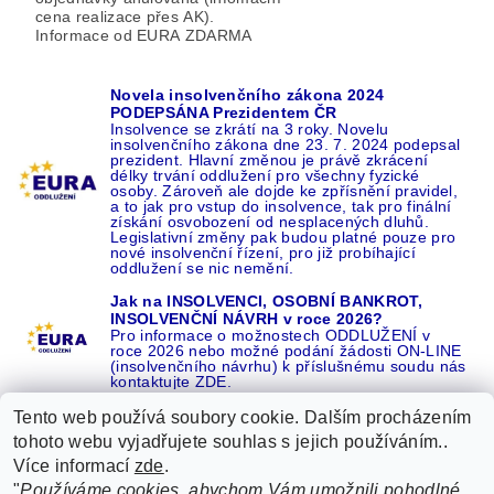
cena realizace přes AK).
Informace od EURA ZDARMA
Novela insolvenčního zákona 2024
PODEPSÁNA Prezidentem ČR
Insolvence se zkrátí na 3 roky. Novelu
insolvenčního zákona dne 23. 7. 2024 podepsal
prezident. Hlavní změnou je právě zkrácení
délky trvání oddlužení pro všechny fyzické
osoby. Zároveň ale dojde ke zpřísnění pravidel,
a to jak pro vstup do insolvence, tak pro finální
získání osvobození od nesplacených dluhů.
Legislativní změny pak budou platné pouze pro
nové insolvenční řízení, pro již probíhající
oddlužení se nic nemění.
Jak na INSOLVENCI, OSOBNÍ BANKROT,
INSOLVENČNÍ NÁVRH v roce 2026?
Pro informace o možnostech ODDLUŽENÍ v
roce 2026 nebo možné podání žádosti ON-LINE
(insolvenčního návrhu) k příslušnému soudu nás
kontaktujte ZDE.
Tento web používá soubory cookie. Dalším procházením
tohoto webu vyjadřujete souhlas s jejich používáním..
Více informací
zde
.
Recenze o NÁS na GOOGLE
|
16 let REFERENCÍ v celé ČR
|
"
Používáme cookies, abychom Vám umožnili pohodlné