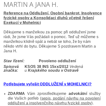
MARTIN A JANA H.
Reference na Oddlužení, Osobní bankrot, Insolvence
fyzické osoby a Konsolidaci dluhů včetně řešení
Exekucí v Mohelnici
Děkujeme s manželkou za pomoc při oddlužení jsme
rádi, že jsme Vás požádali o pomoc. Teď už můžeme s
manželkou klidně spát a nebát se toho, že by nám
někdo vtrhl do bytu. Děkujeme S pozdravem Martin a
Jana H.
Stav řízení:
Povoleno oddlužení
Spisová
KSOS 38 INS 15
xx/2012
Vedená
značka:
u
Krajského soudu v Ostravě
Potřebujete vyřešit ODDLUŽENÍ v MOHELNICI?
ZDARMA
Vám zprostředkujeme
advokátní
služby
dle Vašich potřeb (
sepis, podání návrhu na povolení
oddlužení a insolvenčního návrhu fyzické osoby
).