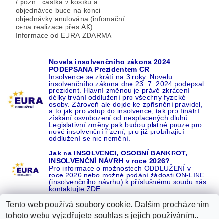
/ pozn.: částka v košíku a
objednávce bude na konci
objednávky anulována (infomační
cena realizace přes AK).
Informace od EURA ZDARMA
Novela insolvenčního zákona 2024
PODEPSÁNA Prezidentem ČR
Insolvence se zkrátí na 3 roky. Novelu
insolvenčního zákona dne 23. 7. 2024 podepsal
prezident. Hlavní změnou je právě zkrácení
délky trvání oddlužení pro všechny fyzické
osoby. Zároveň ale dojde ke zpřísnění pravidel,
a to jak pro vstup do insolvence, tak pro finální
získání osvobození od nesplacených dluhů.
Legislativní změny pak budou platné pouze pro
nové insolvenční řízení, pro již probíhající
oddlužení se nic nemění.
Jak na INSOLVENCI, OSOBNÍ BANKROT,
INSOLVENČNÍ NÁVRH v roce 2026?
Pro informace o možnostech ODDLUŽENÍ v
roce 2026 nebo možné podání žádosti ON-LINE
(insolvenčního návrhu) k příslušnému soudu nás
kontaktujte ZDE.
Tento web používá soubory cookie. Dalším procházením
tohoto webu vyjadřujete souhlas s jejich používáním..