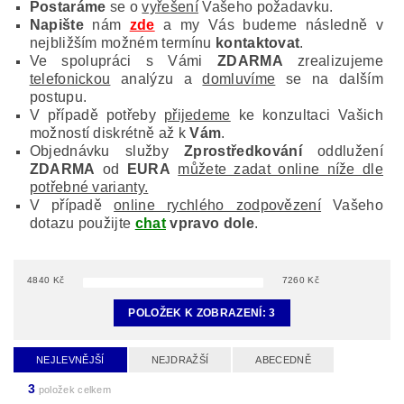
Postaráme
se o
vyřešení
Vašeho požadavku.
Napište
nám
zde
a my Vás budeme následně v
nejbližším možném termínu
kontaktovat
.
Ve spolupráci s Vámi
ZDARMA
zrealizujeme
telefonickou
analýzu a
domluvíme
se na dalším
postupu.
V případě potřeby
přijedeme
ke konzultaci Vašich
možností diskrétně až k
Vám
.
Objednávku služby
Zprostředkování
oddlužení
ZDARMA
od
EURA
můžete zadat online níže dle
potřebné varianty.
V případě
online rychlého zodpovězení
Vašeho
dotazu použijte
chat
vpravo dole
.
4840
Kč
7260
Kč
POLOŽEK K ZOBRAZENÍ:
3
NEJLEVNĚJŠÍ
NEJDRAŽŠÍ
ABECEDNĚ
3
položek celkem