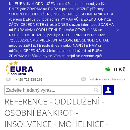
Na EURA divizi ODDLUŽENÍ se můžete spolehnout, že již
DNES jste ZDARMA od EURA v procesu MOŽNÉ přípravy
SOUDNÍHO ODDLUŽENÍ, INSOLVENCE, OSOBNÍ BANKROT a
včerejší DEN už byl poslední s VYMAHAČI a EXEKUTORY za
ZÁDY! OBJEDNEJTE si ještě DNES službu informace ZDARMA
od EURA divize ODDLUŽENÍ. Pro Vaše OTÁZKY: JAK se
RYCHLE ODDLUŽIT?, použijte TELEFONNÍ KONTAKT tel:
725538263, SMS, VIBER, WHATSAPP, MESSENGER, CHAT,
nebo se ZEPTEJTE ještě dnes v sekci NAPIŠTE NÁM či
udělejte OBJEDNÁVKU informace k oddlužení od EURA
ZDARMA v košíku a my se Vám co nejdříve ozveme zpět.
0 Kč
info@eura-oddluzeni.cz
+420 725 538 263
REFERENCE - ODDLUŽENÍ -
OSOBNÍ BANKROT -
INSOLVENCE - MOHELNICE -