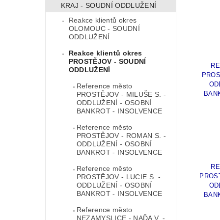
KRAJ - SOUDNÍ ODDLUŽENÍ
Reakce klientů okres
OLOMOUC - SOUDNÍ
ODDLUŽENÍ
Reakce klientů okres
PROSTĚJOV - SOUDNÍ
RE
ODDLUŽENÍ
PROS
OD
Reference město
BANK
PROSTĚJOV - MILUŠE S. -
ODDLUŽENÍ - OSOBNÍ
BANKROT - INSOLVENCE
Reference město
PROSTĚJOV - ROMAN S. -
ODDLUŽENÍ - OSOBNÍ
BANKROT - INSOLVENCE
RE
Reference město
PROST
PROSTĚJOV - LUCIE S. -
ODDLUŽENÍ - OSOBNÍ
OD
BANKROT - INSOLVENCE
BANK
Reference město
NEZAMYSLICE - NAĎA V. -