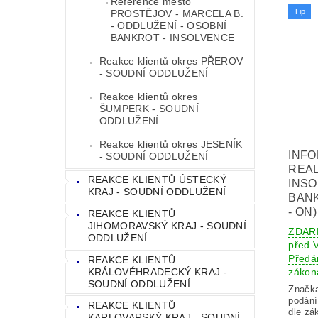
Reference město
Tip
PROSTĚJOV - MARCELA B.
- ODDLUŽENÍ - OSOBNÍ
BANKROT - INSOLVENCE
Reakce klientů okres PŘEROV
- SOUDNÍ ODDLUŽENÍ
Reakce klientů okres
ŠUMPERK - SOUDNÍ
ODDLUŽENÍ
Reakce klientů okres JESENÍK
INF
- SOUDNÍ ODDLUŽENÍ
REAL
REAKCE KLIENTŮ ÚSTECKÝ
INSO
KRAJ - SOUDNÍ ODDLUŽENÍ
BANK
- ON)
REAKCE KLIENTŮ
JIHOMORAVSKÝ KRAJ - SOUDNÍ
ZDAR
ODDLUŽENÍ
před
Předán
REAKCE KLIENTŮ
KRÁLOVÉHRADECKÝ KRAJ -
zákon
SOUDNÍ ODDLUŽENÍ
Značk
podání
REAKCE KLIENTŮ
dle zá
KARLOVARSKÝ KRAJ - SOUDNÍ