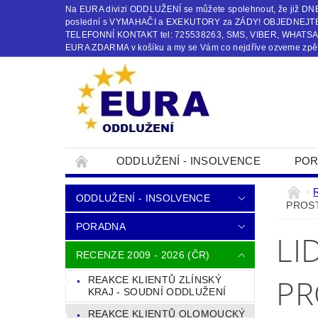
Na EURA divizi ODDLUŽENÍ se můžete spolehnout, že již
poslední s VYMAHAČI a EXEKUTORY za ZÁDY! OBJEDNEJTE s
TELEFONNÍ KONTAKT tel: 725538263, SMS, VIBER, WHATSAPP
EURA ZDARMA v košíku a my se Vám co nejdříve ozveme zpět
ODDLUŽENÍ - INSOLVENCE
POR
OBCHODNÍ PODMÍNKY
KONTAKTY
ODDLUŽENÍ - INSOLVENCE
PROST
PORADNA
LI
RECENZE 2009 - 2026 (ČR)
PR
REAKCE KLIENTŮ ZLÍNSKÝ
KRAJ - SOUDNÍ ODDLUŽENÍ
REAKCE KLIENTŮ OLOMOUCKÝ