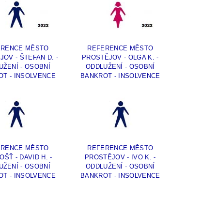
ERENCE MĚSTO
REFERENCE MĚSTO
OV - ŠTEFAN D. -
PROSTĚJOV - OLGA K. -
UŽENÍ - OSOBNÍ
ODDLUŽENÍ - OSOBNÍ
T - INSOLVENCE
BANKROT - INSOLVENCE
ERENCE MĚSTO
REFERENCE MĚSTO
OŠŤ - DAVID H. -
PROSTĚJOV - IVO K. -
UŽENÍ - OSOBNÍ
ODDLUŽENÍ - OSOBNÍ
T - INSOLVENCE
BANKROT - INSOLVENCE