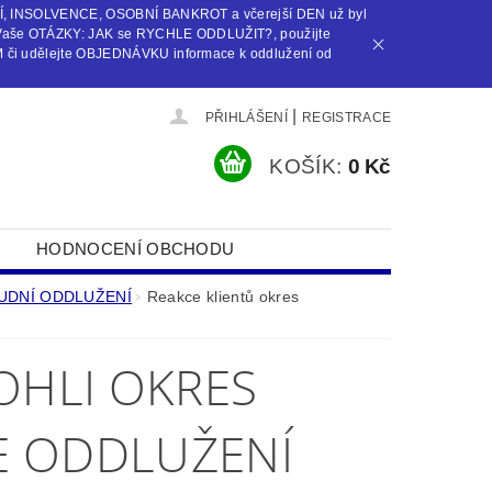
Í, INSOLVENCE, OSOBNÍ BANKROT a včerejší DEN už byl
Vaše OTÁZKY: JAK se RYCHLE ODDLUŽIT?, použijte
i udělejte OBJEDNÁVKU informace k oddlužení od
|
PŘIHLÁŠENÍ
REGISTRACE
KOŠÍK:
0 Kč
HODNOCENÍ OBCHODU
SOUDNÍ ODDLUŽENÍ
Reakce klientů okres
OHLI OKRES
ZE ODDLUŽENÍ