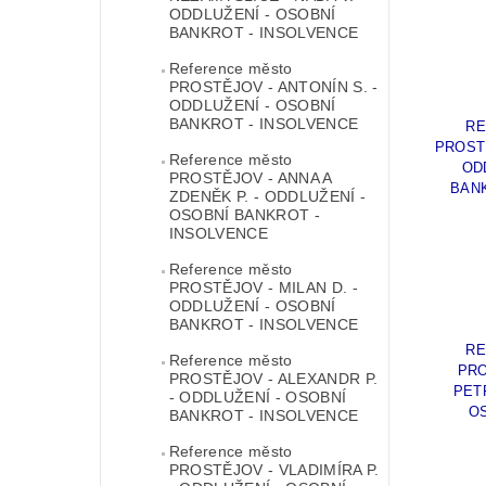
ODDLUŽENÍ - OSOBNÍ
BANKROT - INSOLVENCE
Reference město
PROSTĚJOV - ANTONÍN S. -
ODDLUŽENÍ - OSOBNÍ
BANKROT - INSOLVENCE
RE
PROSTĚ
Reference město
OD
PROSTĚJOV - ANNA A
BANK
ZDENĚK P. - ODDLUŽENÍ -
OSOBNÍ BANKROT -
INSOLVENCE
Reference město
PROSTĚJOV - MILAN D. -
ODDLUŽENÍ - OSOBNÍ
BANKROT - INSOLVENCE
RE
Reference město
PRO
PROSTĚJOV - ALEXANDR P.
PETR
- ODDLUŽENÍ - OSOBNÍ
O
BANKROT - INSOLVENCE
Reference město
PROSTĚJOV - VLADIMÍRA P.