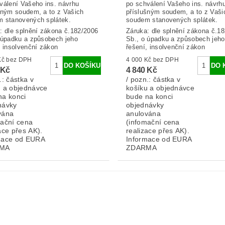
válení Vašeho ins. návrhu
po schválení Vašeho ins. návrh
šným soudem, a to z Vašich
příslušným soudem, a to z Vaši
 stanovených splátek.
soudem stanovených splátek.
: dle splnění zákona č.182/2006
Záruka: dle splnění zákona č.1
 úpadku a způsobech jeho
Sb., o úpadku a způsobech jeho
, insolvenční zákon
řešení, insolvenční zákon
4 000 Kč bez DPH
4 000 Kč bez DPH
 Kč
4 840 Kč
.: částka v
/ pozn.: částka v
u a objednávce
košíku a objednávce
na konci
bude na konci
návky
objednávky
vána
anulována
mační cena
(infomační cena
ace přes AK).
realizace přes AK).
mace od EURA
Informace od EURA
MA
ZDARMA