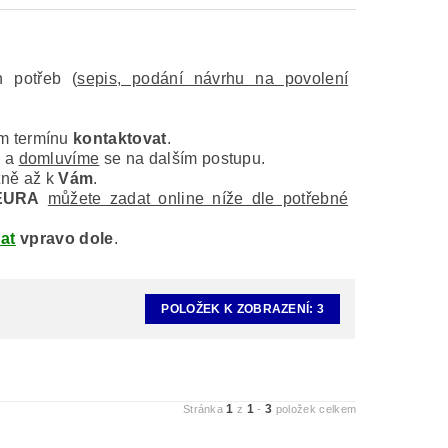
 potřeb (
sepis, podání návrhu na povolení
m termínu
kontaktovat
.
u a
domluvíme
se na dalším postupu.
tně až k
Vám
.
EURA
můžete zadat online níže dle potřebné
at
vpravo dole
.
POLOŽEK K ZOBRAZENÍ:
3
1
1
3
Stránka
z
-
položek celkem