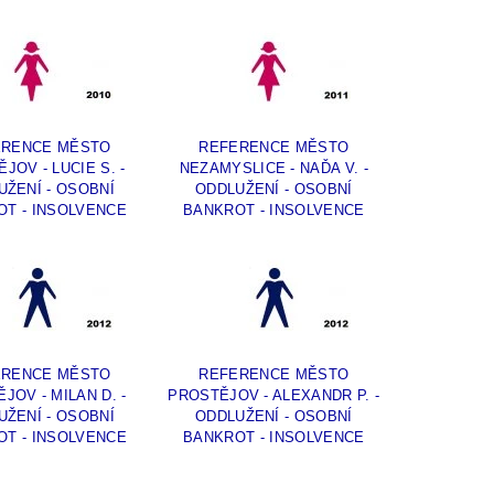
ERENCE MĚSTO
REFERENCE MĚSTO
JOV - LUCIE S. -
NEZAMYSLICE - NAĎA V. -
UŽENÍ - OSOBNÍ
ODDLUŽENÍ - OSOBNÍ
T - INSOLVENCE
BANKROT - INSOLVENCE
ERENCE MĚSTO
REFERENCE MĚSTO
JOV - MILAN D. -
PROSTĚJOV - ALEXANDR P. -
UŽENÍ - OSOBNÍ
ODDLUŽENÍ - OSOBNÍ
T - INSOLVENCE
BANKROT - INSOLVENCE