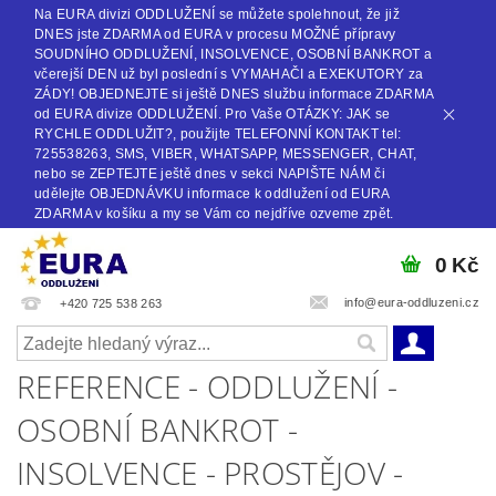
Na EURA divizi ODDLUŽENÍ se můžete spolehnout, že již
DNES jste ZDARMA od EURA v procesu MOŽNÉ přípravy
SOUDNÍHO ODDLUŽENÍ, INSOLVENCE, OSOBNÍ BANKROT a
včerejší DEN už byl poslední s VYMAHAČI a EXEKUTORY za
ZÁDY! OBJEDNEJTE si ještě DNES službu informace ZDARMA
od EURA divize ODDLUŽENÍ. Pro Vaše OTÁZKY: JAK se
RYCHLE ODDLUŽIT?, použijte TELEFONNÍ KONTAKT tel:
725538263, SMS, VIBER, WHATSAPP, MESSENGER, CHAT,
nebo se ZEPTEJTE ještě dnes v sekci NAPIŠTE NÁM či
udělejte OBJEDNÁVKU informace k oddlužení od EURA
ZDARMA v košíku a my se Vám co nejdříve ozveme zpět.
0 Kč
info@eura-oddluzeni.cz
+420 725 538 263
REFERENCE - ODDLUŽENÍ -
OSOBNÍ BANKROT -
INSOLVENCE - PROSTĚJOV -