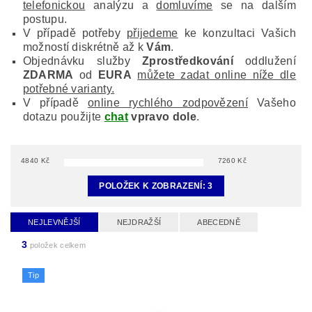
telefonickou
analýzu a
domluvíme
se na dalším
postupu.
V případě potřeby
přijedeme
ke konzultaci Vašich
možností diskrétně až k
Vám
.
Objednávku služby
Zprostředkování
oddlužení
ZDARMA
od
EURA
můžete zadat online níže dle
potřebné varianty.
V případě
online rychlého zodpovězení
Vašeho
dotazu použijte
chat
vpravo dole
.
4840
Kč
7260
Kč
POLOŽEK K ZOBRAZENÍ:
3
NEJLEVNĚJŠÍ
NEJDRAŽŠÍ
ABECEDNĚ
3
položek celkem
Tip