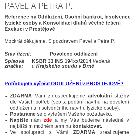
PAVEL A PETRA P.
Reference na Oddlužení, Osobní bankrot, Insolvence
fyzické osoby a Konsolidaci dluhů včetně řešení
Exekucí v Prostějově
Mockrát děkujeme. S pozdravem Pavel a Petra P.
Stav řízení:
Povoleno oddlužení
Spisová
KSBR 33 INS 194
xx/2014
Vedená
značka:
u
Krajského soudu v Brně
Potřebujete vyřešit ODDLUŽENÍ v PROSTĚJOVĚ?
ZDARMA
Vám zprostředkujeme
advokátní
služby
dle Vašich potřeb (
sepis, podání návrhu na povolení
oddlužení a insolvenčního návrhu fyzické osoby
).
Postaráme
se o
vyřešení
Vašeho požadavku.
Napište
nám
zde
a my Vás budeme následně v
nejbližším možném termínu
kontaktovat
.
Ve spolupráci s Vámi
ZDARMA
zrealizujeme