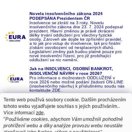
Novela insolvenčního zákona 2024
PODEPSÁNA Prezidentem ČR
Insolvence se zkrátí na 3 roky. Novelu
insolvenčního zákona dne 23. 7. 2024 podepsal
prezident. Hlavní změnou je právě zkrácení
délky trvání oddlužení pro všechny fyzické
osoby. Zároveň ale dojde ke zpřísnění pravidel,
a to jak pro vstup do insolvence, tak pro finální
získání osvobození od nesplacených dluhů.
Legislativní změny pak budou platné pouze pro
nové insolvenční řízení, pro již probíhající
oddlužení se nic nemění.
Jak na INSOLVENCI, OSOBNÍ BANKROT,
INSOLVENČNÍ NÁVRH v roce 2026?
Pro informace o možnostech ODDLUŽENÍ v
roce 2026 nebo možné podání žádosti ON-LINE
(insolvenčního návrhu) k příslušnému soudu nás
kontaktujte ZDE.
Tento web používá soubory cookie. Dalším procházením
tohoto webu vyjadřujete souhlas s jejich používáním..
Více informací
zde
.
Recenze o NÁS na GOOGLE
|
16 let REFERENCÍ v celé ČR
|
"
Používáme cookies, abychom Vám umožnili pohodlné
Recenze o NÁS na SEZNAMU
|
prohlížení webu a díky analýze provozu webu neustále
ŽÁDEJTE život BEZ DLUHŮ nebo EXEKUCÍ ZDE