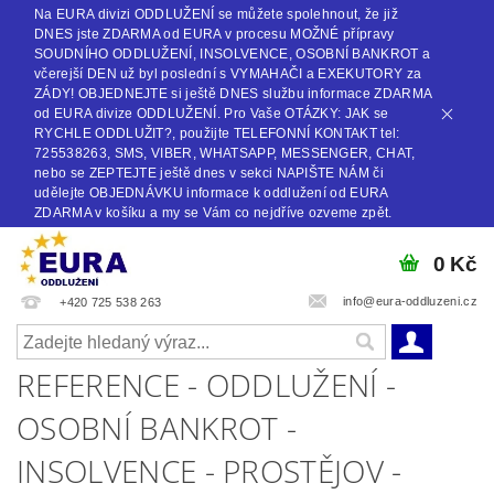
Na EURA divizi ODDLUŽENÍ se můžete spolehnout, že již
DNES jste ZDARMA od EURA v procesu MOŽNÉ přípravy
SOUDNÍHO ODDLUŽENÍ, INSOLVENCE, OSOBNÍ BANKROT a
včerejší DEN už byl poslední s VYMAHAČI a EXEKUTORY za
ZÁDY! OBJEDNEJTE si ještě DNES službu informace ZDARMA
od EURA divize ODDLUŽENÍ. Pro Vaše OTÁZKY: JAK se
RYCHLE ODDLUŽIT?, použijte TELEFONNÍ KONTAKT tel:
725538263, SMS, VIBER, WHATSAPP, MESSENGER, CHAT,
nebo se ZEPTEJTE ještě dnes v sekci NAPIŠTE NÁM či
udělejte OBJEDNÁVKU informace k oddlužení od EURA
ZDARMA v košíku a my se Vám co nejdříve ozveme zpět.
0 Kč
info@eura-oddluzeni.cz
+420 725 538 263
REFERENCE - ODDLUŽENÍ -
OSOBNÍ BANKROT -
INSOLVENCE - PROSTĚJOV -