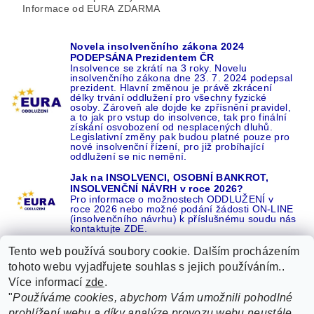
Informace od EURA ZDARMA
Novela insolvenčního zákona 2024
PODEPSÁNA Prezidentem ČR
Insolvence se zkrátí na 3 roky. Novelu
insolvenčního zákona dne 23. 7. 2024 podepsal
prezident. Hlavní změnou je právě zkrácení
délky trvání oddlužení pro všechny fyzické
osoby. Zároveň ale dojde ke zpřísnění pravidel,
a to jak pro vstup do insolvence, tak pro finální
získání osvobození od nesplacených dluhů.
Legislativní změny pak budou platné pouze pro
nové insolvenční řízení, pro již probíhající
oddlužení se nic nemění.
Jak na INSOLVENCI, OSOBNÍ BANKROT,
INSOLVENČNÍ NÁVRH v roce 2026?
Pro informace o možnostech ODDLUŽENÍ v
roce 2026 nebo možné podání žádosti ON-LINE
(insolvenčního návrhu) k příslušnému soudu nás
kontaktujte ZDE.
Tento web používá soubory cookie. Dalším procházením
tohoto webu vyjadřujete souhlas s jejich používáním..
Více informací
zde
.
Recenze o NÁS na GOOGLE
|
16 let REFERENCÍ v celé ČR
|
"
Používáme cookies, abychom Vám umožnili pohodlné
Recenze o NÁS na SEZNAMU
|
prohlížení webu a díky analýze provozu webu neustále
ŽÁDEJTE život BEZ DLUHŮ nebo EXEKUCÍ ZDE