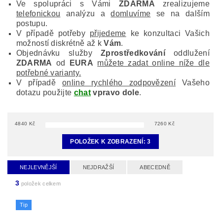
Ve spolupráci s Vámi
ZDARMA
zrealizujeme
telefonickou
analýzu a
domluvíme
se na dalším
postupu.
V případě potřeby
přijedeme
ke konzultaci Vašich
možností diskrétně až k
Vám
.
Objednávku služby
Zprostředkování
oddlužení
ZDARMA
od
EURA
můžete zadat online níže dle
potřebné varianty.
V případě
online rychlého zodpovězení
Vašeho
dotazu použijte
chat
vpravo dole
.
4840
Kč
7260
Kč
POLOŽEK K ZOBRAZENÍ:
3
NEJLEVNĚJŠÍ
NEJDRAŽŠÍ
ABECEDNĚ
3
položek celkem
Tip