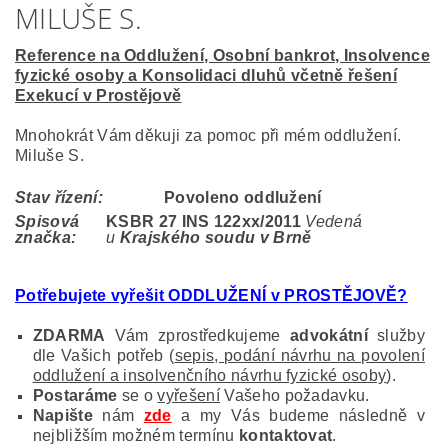
MILUŠE S.
Reference na Oddlužení, Osobní bankrot, Insolvence
fyzické osoby a Konsolidaci dluhů včetně řešení
Exekucí v Prostějově
Mnohokrát Vám děkuji za pomoc při mém oddlužení.
Miluše S.
Stav řízení:
Povoleno oddlužení
Spisová
KSBR 27 INS 122
xx/2011
Vedená
značka:
u
Krajského soudu v Brně
Potřebujete vyřešit ODDLUŽENÍ v PROSTĚJOVĚ?
ZDARMA
Vám zprostředkujeme
advokátní
služby
dle Vašich potřeb (
sepis, podání návrhu na povolení
oddlužení a insolvenčního návrhu fyzické osoby
).
Postaráme
se o
vyřešení
Vašeho požadavku.
Napište
nám
zde
a my Vás budeme následně v
nejbližším možném termínu
kontaktovat
.