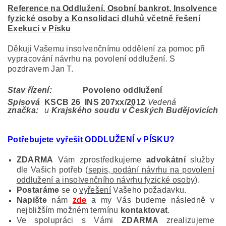
Reference na Oddlužení, Osobní bankrot, Insolvence
fyzické osoby a Konsolidaci dluhů včetně řešení
Exekucí v Písku
Děkuji Vašemu insolvenčnímu oddělení za pomoc při
vypracování návrhu na povolení oddlužení. S
pozdravem Jan T.
Stav řízení:
Povoleno oddlužení
Spisová
KSCB 26 INS 207
xx/2012
Vedená
značka:
u
Krajského soudu v Českých Budějovicích
Potřebujete vyřešit ODDLUŽENÍ v PÍSKU?
ZDARMA
Vám zprostředkujeme
advokátní
služby
dle Vašich potřeb (
sepis, podání návrhu na povolení
oddlužení a insolvenčního návrhu fyzické osoby
).
Postaráme
se o
vyřešení
Vašeho požadavku.
Napište
nám
zde
a my Vás budeme následně v
nejbližším možném termínu
kontaktovat
.
Ve spolupráci s Vámi
ZDARMA
zrealizujeme