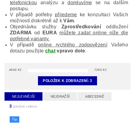
telefonickou
analýzu a
domluvíme
se na dalším
postupu.
V případě potřeby
přijedeme
ke konzultaci Vašich
možností diskrétně až k
Vám
.
Objednávku služby
Zprostředkování
oddlužení
ZDARMA
od
EURA
můžete zadat online níže dle
potřebné varianty.
V případě
online rychlého zodpovězení
Vašeho
dotazu použijte
chat
vpravo dole
.
4840
Kč
7260
Kč
POLOŽEK K ZOBRAZENÍ:
3
NEJLEVNĚJŠÍ
NEJDRAŽŠÍ
ABECEDNĚ
3
položek celkem
Tip