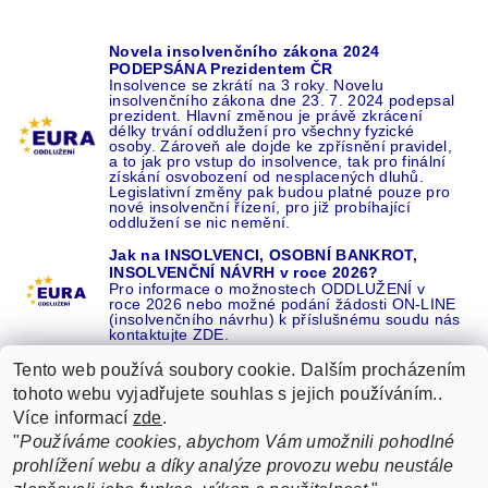
Novela insolvenčního zákona 2024
PODEPSÁNA Prezidentem ČR
Insolvence se zkrátí na 3 roky. Novelu
insolvenčního zákona dne 23. 7. 2024 podepsal
prezident. Hlavní změnou je právě zkrácení
délky trvání oddlužení pro všechny fyzické
osoby. Zároveň ale dojde ke zpřísnění pravidel,
a to jak pro vstup do insolvence, tak pro finální
získání osvobození od nesplacených dluhů.
Legislativní změny pak budou platné pouze pro
nové insolvenční řízení, pro již probíhající
oddlužení se nic nemění.
Jak na INSOLVENCI, OSOBNÍ BANKROT,
INSOLVENČNÍ NÁVRH v roce 2026?
Pro informace o možnostech ODDLUŽENÍ v
roce 2026 nebo možné podání žádosti ON-LINE
(insolvenčního návrhu) k příslušnému soudu nás
kontaktujte ZDE.
Tento web používá soubory cookie. Dalším procházením
tohoto webu vyjadřujete souhlas s jejich používáním..
Více informací
zde
.
Recenze o NÁS na GOOGLE
|
16 let REFERENCÍ v celé ČR
|
"
Používáme cookies, abychom Vám umožnili pohodlné
Recenze o NÁS na SEZNAMU
|
prohlížení webu a díky analýze provozu webu neustále
ŽÁDEJTE život BEZ DLUHŮ nebo EXEKUCÍ ZDE