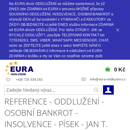
Na EURA divizi ODDLUŽENÍ se můžete spolehnout, že již
DNES jste ZDARMA od EURA v procesu MOŽNÉ přípravy
SOUDNÍHO ODDLUŽENÍ, INSOLVENCE, OSOBNÍ BANKROT a
včerejší DEN už byl poslední s VYMAHAČI a EXEKUTORY za
ZÁDY! OBJEDNEJTE si ještě DNES službu informace ZDARMA
od EURA divize ODDLUŽENÍ. Pro Vaše OTÁZKY: JAK se
RYCHLE ODDLUŽIT?, použijte TELEFONNÍ KONTAKT tel:
725538263, SMS, VIBER, WHATSAPP, MESSENGER, CHAT,
nebo se ZEPTEJTE ještě dnes v sekci NAPIŠTE NÁM či
udělejte OBJEDNÁVKU informace k oddlužení od EURA
ZDARMA v košíku a my se Vám co nejdříve ozveme zpět.
0 Kč
info@eura-oddluzeni.cz
+420 725 538 263
REFERENCE - ODDLUŽENÍ -
OSOBNÍ BANKROT -
INSOLVENCE - PÍSEK - JAN T.