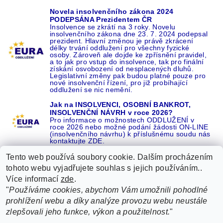
Novela insolvenčního zákona 2024
PODEPSÁNA Prezidentem ČR
Insolvence se zkrátí na 3 roky. Novelu
insolvenčního zákona dne 23. 7. 2024 podepsal
prezident. Hlavní změnou je právě zkrácení
délky trvání oddlužení pro všechny fyzické
osoby. Zároveň ale dojde ke zpřísnění pravidel,
a to jak pro vstup do insolvence, tak pro finální
získání osvobození od nesplacených dluhů.
Legislativní změny pak budou platné pouze pro
nové insolvenční řízení, pro již probíhající
oddlužení se nic nemění.
Jak na INSOLVENCI, OSOBNÍ BANKROT,
INSOLVENČNÍ NÁVRH v roce 2026?
Pro informace o možnostech ODDLUŽENÍ v
roce 2026 nebo možné podání žádosti ON-LINE
(insolvenčního návrhu) k příslušnému soudu nás
kontaktujte ZDE.
Tento web používá soubory cookie. Dalším procházením
tohoto webu vyjadřujete souhlas s jejich používáním..
Více informací
zde
.
Recenze o NÁS na GOOGLE
|
16 let REFERENCÍ v celé ČR
|
"
Používáme cookies, abychom Vám umožnili pohodlné
Recenze o NÁS na SEZNAMU
|
prohlížení webu a díky analýze provozu webu neustále
ŽÁDEJTE život BEZ DLUHŮ nebo EXEKUCÍ ZDE
zlepšovali jeho funkce, výkon a použitelnost.
"