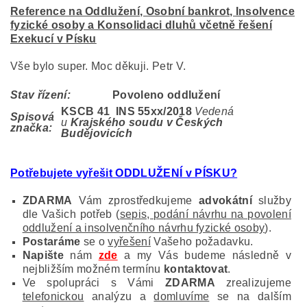
Reference na Oddlužení, Osobní bankrot, Insolvence
fyzické osoby a Konsolidaci dluhů včetně řešení
Exekucí v Písku
Vše bylo super. Moc děkuji. Petr V.
Stav řízení:
Povoleno oddlužení
KSCB 41 INS 55
xx/2018
Vedená
Spisová
u
Krajského soudu v Českých
značka:
Budějovicích
Potřebujete vyřešit ODDLUŽENÍ v PÍSKU?
ZDARMA
Vám zprostředkujeme
advokátní
služby
dle Vašich potřeb (
sepis, podání návrhu na povolení
oddlužení a insolvenčního návrhu fyzické osoby
).
Postaráme
se o
vyřešení
Vašeho požadavku.
Napište
nám
zde
a my Vás budeme následně v
nejbližším možném termínu
kontaktovat
.
Ve spolupráci s Vámi
ZDARMA
zrealizujeme
telefonickou
analýzu a
domluvíme
se na dalším