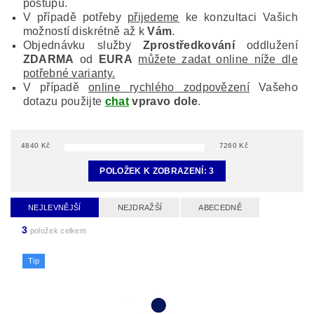
postupu.
V případě potřeby
přijedeme
ke konzultaci Vašich
možností diskrétně až k
Vám
.
Objednávku služby
Zprostředkování
oddlužení
ZDARMA
od
EURA
můžete zadat online níže dle
potřebné varianty.
V případě
online rychlého zodpovězení
Vašeho
dotazu použijte
chat
vpravo dole
.
4840
Kč
7260
Kč
POLOŽEK K ZOBRAZENÍ:
3
NEJLEVNĚJŠÍ
NEJDRAŽŠÍ
ABECEDNĚ
3
položek celkem
Tip