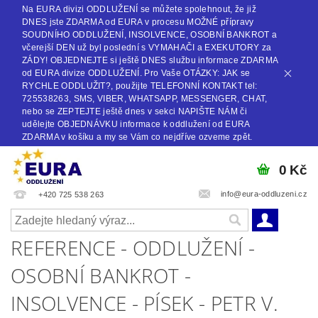
Na EURA divizi ODDLUŽENÍ se můžete spolehnout, že již
DNES jste ZDARMA od EURA v procesu MOŽNÉ přípravy
SOUDNÍHO ODDLUŽENÍ, INSOLVENCE, OSOBNÍ BANKROT a
včerejší DEN už byl poslední s VYMAHAČI a EXEKUTORY za
ZÁDY! OBJEDNEJTE si ještě DNES službu informace ZDARMA
od EURA divize ODDLUŽENÍ. Pro Vaše OTÁZKY: JAK se
RYCHLE ODDLUŽIT?, použijte TELEFONNÍ KONTAKT tel:
725538263, SMS, VIBER, WHATSAPP, MESSENGER, CHAT,
nebo se ZEPTEJTE ještě dnes v sekci NAPIŠTE NÁM či
udělejte OBJEDNÁVKU informace k oddlužení od EURA
ZDARMA v košíku a my se Vám co nejdříve ozveme zpět.
0 Kč
info@eura-oddluzeni.cz
+420 725 538 263
REFERENCE - ODDLUŽENÍ -
OSOBNÍ BANKROT -
INSOLVENCE - PÍSEK - PETR V.