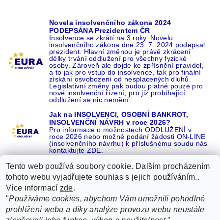
Novela insolvenčního zákona 2024
PODEPSÁNA Prezidentem ČR
Insolvence se zkrátí na 3 roky. Novelu
insolvenčního zákona dne 23. 7. 2024 podepsal
prezident. Hlavní změnou je právě zkrácení
délky trvání oddlužení pro všechny fyzické
osoby. Zároveň ale dojde ke zpřísnění pravidel,
a to jak pro vstup do insolvence, tak pro finální
získání osvobození od nesplacených dluhů.
Legislativní změny pak budou platné pouze pro
nové insolvenční řízení, pro již probíhající
oddlužení se nic nemění.
Jak na INSOLVENCI, OSOBNÍ BANKROT,
INSOLVENČNÍ NÁVRH v roce 2026?
Pro informace o možnostech ODDLUŽENÍ v
roce 2026 nebo možné podání žádosti ON-LINE
(insolvenčního návrhu) k příslušnému soudu nás
kontaktujte ZDE.
Tento web používá soubory cookie. Dalším procházením
tohoto webu vyjadřujete souhlas s jejich používáním..
Více informací
zde
.
Recenze o NÁS na GOOGLE
|
16 let REFERENCÍ v celé ČR
|
"
Používáme cookies, abychom Vám umožnili pohodlné
Recenze o NÁS na SEZNAMU
|
prohlížení webu a díky analýze provozu webu neustále
ŽÁDEJTE život BEZ DLUHŮ nebo EXEKUCÍ ZDE