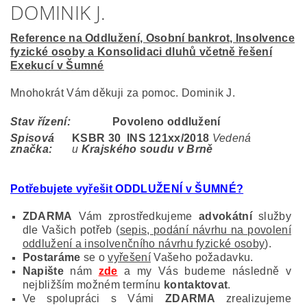
DOMINIK J.
Reference na Oddlužení, Osobní bankrot, Insolvence
fyzické osoby a Konsolidaci dluhů včetně řešení
Exekucí v Šumné
Mnohokrát Vám děkuji za pomoc. Dominik J.
Stav řízení:
Povoleno oddlužení
Spisová
KSBR 30 INS 121
xx/2018
Vedená
značka:
u
Krajského soudu v Brně
Potřebujete vyřešit ODDLUŽENÍ v ŠUMNÉ?
ZDARMA
Vám zprostředkujeme
advokátní
služby
dle Vašich potřeb (
sepis, podání návrhu na povolení
oddlužení a insolvenčního návrhu fyzické osoby
).
Postaráme
se o
vyřešení
Vašeho požadavku.
Napište
nám
zde
a my Vás budeme následně v
nejbližším možném termínu
kontaktovat
.
Ve spolupráci s Vámi
ZDARMA
zrealizujeme