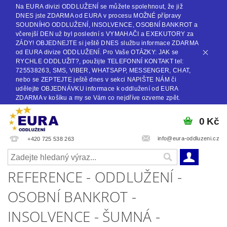
Na EURA divizi ODDLUŽENÍ se můžete spolehnout, že již
DNES jste ZDARMA od EURA v procesu MOŽNÉ přípravy
SOUDNÍHO ODDLUŽENÍ, INSOLVENCE, OSOBNÍ BANKROT a
včerejší DEN už byl poslední s VYMAHAČI a EXEKUTORY za
ZÁDY! OBJEDNEJTE si ještě DNES službu informace ZDARMA
od EURA divize ODDLUŽENÍ. Pro Vaše OTÁZKY: JAK se
RYCHLE ODDLUŽIT?, použijte TELEFONNÍ KONTAKT tel:
725538263, SMS, VIBER, WHATSAPP, MESSENGER, CHAT,
nebo se ZEPTEJTE ještě dnes v sekci NAPIŠTE NÁM či
udělejte OBJEDNÁVKU informace k oddlužení od EURA
ZDARMA v košíku a my se Vám co nejdříve ozveme zpět.
0 Kč
info@eura-oddluzeni.cz
+420 725 538 263
REFERENCE - ODDLUŽENÍ -
OSOBNÍ BANKROT -
INSOLVENCE - ŠUMNÁ -