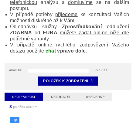
telefonickou
analýzu a
domluvíme
se na dalším
postupu.
V případě potřeby
přijedeme
ke konzultaci Vašich
možností diskrétně až k
Vám
.
Objednávku služby
Zprostředkování
oddlužení
ZDARMA
od
EURA
můžete zadat online níže dle
potřebné varianty.
V případě
online rychlého zodpovězení
Vašeho
dotazu použijte
chat
vpravo dole
.
4840
Kč
7260
Kč
POLOŽEK K ZOBRAZENÍ:
3
NEJLEVNĚJŠÍ
NEJDRAŽŠÍ
ABECEDNĚ
3
položek celkem
Tip