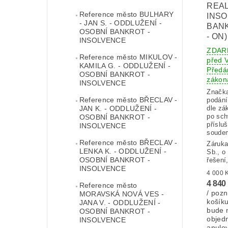
REAL
Reference město BULHARY
INSO
- JAN S. - ODDLUŽENÍ -
BANK
OSOBNÍ BANKROT -
- ON)
INSOLVENCE
ZDAR
Reference město MIKULOV -
před
KAMILA G. - ODDLUŽENÍ -
Předán
OSOBNÍ BANKROT -
zákon
INSOLVENCE
Značk
Reference město BŘECLAV -
podání
dle zá
JAN K. - ODDLUŽENÍ -
po sch
OSOBNÍ BANKROT -
příslu
INSOLVENCE
soudem
Reference město BŘECLAV -
Záruka
LENKA K. - ODDLUŽENÍ -
Sb., o
OSOBNÍ BANKROT -
řešení
INSOLVENCE
4 840
Reference město
/ pozn
MORAVSKÁ NOVÁ VES -
košík
JANA V. - ODDLUŽENÍ -
bude 
OSOBNÍ BANKROT -
objed
INSOLVENCE
anulo