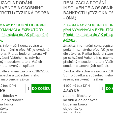
IZACI A PODÁNÍ
REALIZACI A PODÁNÍ
LVENCE A OSOBNÍHO
INSOLVENCE A OSOBNÍ
ROTU (FYZICKÁ OSOBA
BANKROTU (FYZICKÁ O
- ONA)
MA až k SOUDNÍ OCHRANĚ
ZDARMA až k SOUDNÍ OCH
 VYMAHAČI a EXEKUTORY.
před VYMAHAČI a EXEKUTO
í kontaktu do AK při splnění
Předání kontaktu do AK při sp
a.
zákona.
a:
informační cena sepisu a
Značka:
informační cena sepisu
 ins. návrhu přes AK je uvedená
podání ins. návrhu přes AK je 
kona. Platba bude uhrazena AK
dle zákona. Platba bude uhraz
válení Vašeho ins. návrhu
po schválení Vašeho ins. návrh
šným soudem, a to z Vašich
příslušným soudem, a to z Vaši
 stanovených splátek.
soudem stanovených splátek.
: dle splnění zákona č.182/2006
Záruka: dle splnění zákona č.1
 úpadku a způsobech jeho
Sb., o úpadku a způsobech jeho
, insolvenční zákon
řešení, insolvenční zákon
4 000 Kč bez DPH
4 000 Kč bez DPH
 Kč
4 840 Kč
.: částka v
/ pozn.: částka v
u a objednávce
košíku a objednávce
na konci
bude na konci
návky
objednávky
vána
anulována