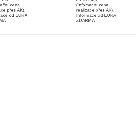
mační cena
(infomační cena
ace přes AK).
realizace přes AK).
mace od EURA
Informace od EURA
MA
ZDARMA