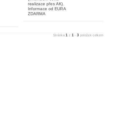
realizace přes AK).
Informace od EURA
ZDARMA
1
1
3
Stránka
z
-
položek celkem