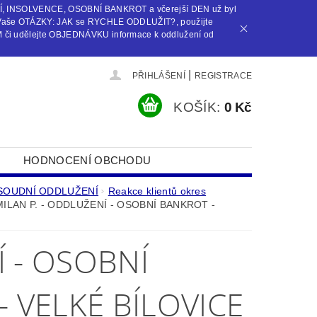
Í, INSOLVENCE, OSOBNÍ BANKROT a včerejší DEN už byl
Vaše OTÁZKY: JAK se RYCHLE ODDLUŽIT?, použijte
i udělejte OBJEDNÁVKU informace k oddlužení od
|
PŘIHLÁŠENÍ
REGISTRACE
KOŠÍK:
0 Kč
HODNOCENÍ OBCHODU
- SOUDNÍ ODDLUŽENÍ
Reakce klientů okres
 MILAN P. - ODDLUŽENÍ - OSOBNÍ BANKROT -
 - OSOBNÍ
 VELKÉ BÍLOVICE