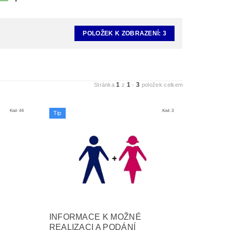
POLOŽEK K ZOBRAZENÍ:
3
1
1
3
Stránka
z
-
položek celkem
Kód:
46
Kód:
3
Tip
INFORMACE K MOŽNÉ
REALIZACI A PODÁNÍ