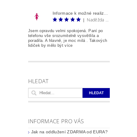
Informace k možné realizaci a podání Insolvence a Osobního bankrotu (Fyzická osoba - ONA)
Naděžda Rudinská
|
Jsem opravdu velmi spokojená. Paní po
telefonu vše srozumitelně vysvětlila a
poradila. A hlavně, je moc milá . Takových
lidiček by mělo být více
HLEDAT
INFORMACE PRO VÁS
Jak na oddlužení ZDARMA od EURA?