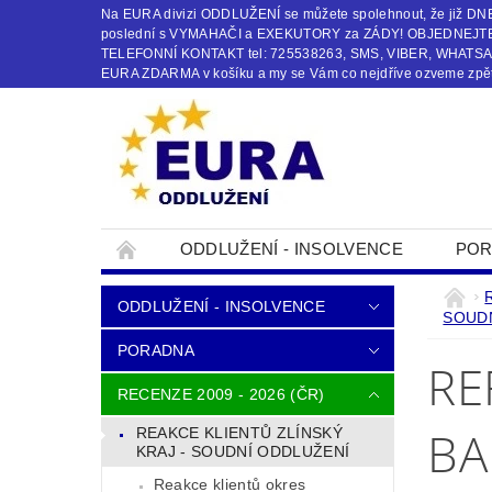
Na EURA divizi ODDLUŽENÍ se můžete spolehnout, že již
poslední s VYMAHAČI a EXEKUTORY za ZÁDY! OBJEDNEJTE s
TELEFONNÍ KONTAKT tel: 725538263, SMS, VIBER, WHATSAPP
EURA ZDARMA v košíku a my se Vám co nejdříve ozveme zpět
ODDLUŽENÍ - INSOLVENCE
POR
OBCHODNÍ PODMÍNKY
KONTAKTY
ODDLUŽENÍ - INSOLVENCE
SOUD
PORADNA
RE
RECENZE 2009 - 2026 (ČR)
BA
REAKCE KLIENTŮ ZLÍNSKÝ
KRAJ - SOUDNÍ ODDLUŽENÍ
Reakce klientů okres