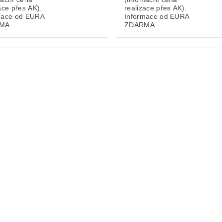
ace přes AK).
realizace přes AK).
mace od EURA
Informace od EURA
MA
ZDARMA