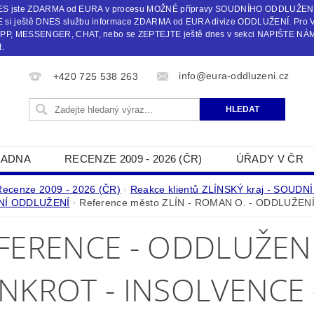
 DNES jste ZDARMA od EURA v procesu MOŽNÉ přípravy SOUDNÍHO ODDLUŽEN
i ještě DNES službu informace ZDARMA od EURA divize ODDLUŽENÍ. Pro 
, MESSENGER, CHAT, nebo se ZEPTEJTE ještě dnes v sekci NAPIŠTE NÁM č
.
info@eura-oddluzeni.cz
+420 725 538 263
ADNA
RECENZE 2009 - 2026 (ČR)
ÚŘADY V ČR
NAPIŠTE NÁM
Recenze 2009 - 2026 (ČR)
Reakce klientů ZLÍNSKÝ kraj - SOUD
NÍ ODDLUŽENÍ
Reference město ZLÍN - ROMAN O. - ODDLUŽE
FERENCE - ODDLUŽENÍ
NKROT - INSOLVENCE 