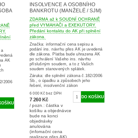
HO
INSOLVENCE A OSOBNÍHO
SOBA
BANKROTU (MANŽELÉ / SJM)
ZDARMA až k SOUDNÍ OCHRANĚ
před VYMAHAČI a EXEKUTORY.
RANĚ
Předání kontaktu do AK při splnění
RY.
zákona.
lnění
Značka:
informační cena sepisu a
podání ins. návrhu přes AK je uvedená
 a
dle zákona. Platba bude uhrazena AK
uvedená
po schválení Vašeho ins. návrhu
ena AK
příslušným soudem, a to z Vašich
u
soudem stanovených splátek.
ch
Záruka: dle splnění zákona č.182/2006
Sb., o úpadku a způsobech jeho
82/2006
řešení, insolvenční zákon
6 000 Kč bez DPH
7 260 Kč
/ pozn.: částka v
košíku a objednávce
bude na konci
objednávky
anulována
(infomační cena
realizace přes AK).