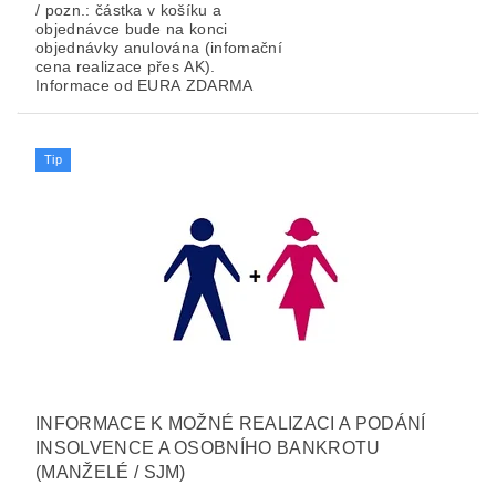
/ pozn.: částka v košíku a
objednávce bude na konci
objednávky anulována (infomační
cena realizace přes AK).
Informace od EURA ZDARMA
Tip
INFORMACE K MOŽNÉ REALIZACI A PODÁNÍ
INSOLVENCE A OSOBNÍHO BANKROTU
(MANŽELÉ / SJM)