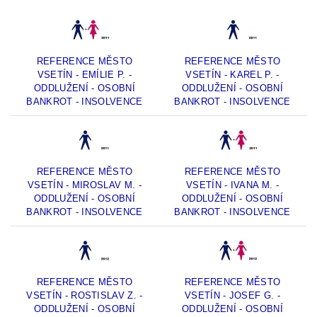
REFERENCE MĚSTO
REFERENCE MĚSTO
VSETÍN - EMÍLIE P. -
VSETÍN - KAREL P. -
ODDLUŽENÍ - OSOBNÍ
ODDLUŽENÍ - OSOBNÍ
BANKROT - INSOLVENCE
BANKROT - INSOLVENCE
REFERENCE MĚSTO
REFERENCE MĚSTO
VSETÍN - MIROSLAV M. -
VSETÍN - IVANA M. -
ODDLUŽENÍ - OSOBNÍ
ODDLUŽENÍ - OSOBNÍ
BANKROT - INSOLVENCE
BANKROT - INSOLVENCE
REFERENCE MĚSTO
REFERENCE MĚSTO
VSETÍN - ROSTISLAV Z. -
VSETÍN - JOSEF G. -
ODDLUŽENÍ - OSOBNÍ
ODDLUŽENÍ - OSOBNÍ