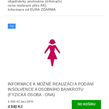
objednávky anulována (infomační
cena realizace přes AK).
Informace od EURA ZDARMA
Tip
INFORMACE K MOŽNÉ REALIZACI A PODÁNÍ
INSOLVENCE A OSOBNÍHO BANKROTU
(FYZICKÁ OSOBA - ONA)
4 000 Kč bez DPH
4 840 Kč