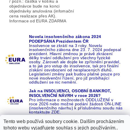
/ pozn.: částka v košíku a
objednávce bude na konci
objednávky anulována (infomační
cena realizace přes AK).
Informace od EURA ZDARMA
Novela insolvenčního zákona 2024
PODEPSÁNA Prezidentem ČR
Insolvence se zkrátí na 3 roky. Novelu
insolvenčního zákona dne 23. 7. 2024 podepsal
prezident. Hlavní změnou je právě zkrácení
délky trvání oddlužení pro všechny fyzické
osoby. Zároveň ale dojde ke zpřísnění pravidel,
a to jak pro vstup do insolvence, tak pro finální
získání osvobození od nesplacených dluhů.
Legislativní změny pak budou platné pouze pro
nové insolvenční řízení, pro již probíhající
oddlužení se nic nemění.
Jak na INSOLVENCI, OSOBNÍ BANKROT,
INSOLVENČNÍ NÁVRH v roce 2026?
Pro informace o možnostech ODDLUŽENÍ v
roce 2026 nebo možné podání žádosti ON-LINE
(insolvenčního návrhu) k příslušnému soudu nás
kontaktujte ZDE.
Tento web používá soubory cookie. Dalším procházením
tohoto webu vyjadřujete souhlas s jejich používáním..