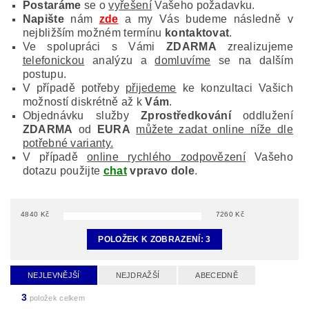
Postaráme
se o
vyřešení
Vašeho požadavku.
Napište
nám
zde
a my Vás budeme následně v
nejbližším možném termínu
kontaktovat
.
Ve spolupráci s Vámi
ZDARMA
zrealizujeme
telefonickou
analýzu a
domluvíme
se na dalším
postupu.
V případě potřeby
přijedeme
ke konzultaci Vašich
možností diskrétně až k
Vám
.
Objednávku služby
Zprostředkování
oddlužení
ZDARMA
od
EURA
můžete zadat online níže dle
potřebné varianty.
V případě
online rychlého zodpovězení
Vašeho
dotazu použijte
chat
vpravo dole
.
4840
Kč
7260
Kč
POLOŽEK K ZOBRAZENÍ:
3
NEJLEVNĚJŠÍ
NEJDRAŽŠÍ
ABECEDNĚ
3
položek celkem