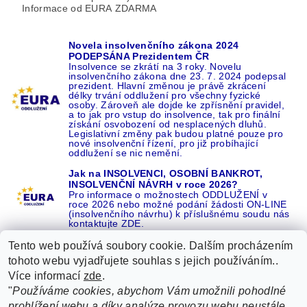
Informace od EURA ZDARMA
Novela insolvenčního zákona 2024
PODEPSÁNA Prezidentem ČR
Insolvence se zkrátí na 3 roky. Novelu
insolvenčního zákona dne 23. 7. 2024 podepsal
prezident. Hlavní změnou je právě zkrácení
délky trvání oddlužení pro všechny fyzické
osoby. Zároveň ale dojde ke zpřísnění pravidel,
a to jak pro vstup do insolvence, tak pro finální
získání osvobození od nesplacených dluhů.
Legislativní změny pak budou platné pouze pro
nové insolvenční řízení, pro již probíhající
oddlužení se nic nemění.
Jak na INSOLVENCI, OSOBNÍ BANKROT,
INSOLVENČNÍ NÁVRH v roce 2026?
Pro informace o možnostech ODDLUŽENÍ v
roce 2026 nebo možné podání žádosti ON-LINE
(insolvenčního návrhu) k příslušnému soudu nás
kontaktujte ZDE.
Tento web používá soubory cookie. Dalším procházením
tohoto webu vyjadřujete souhlas s jejich používáním..
Více informací
zde
.
Recenze o NÁS na GOOGLE
|
16 let REFERENCÍ v celé ČR
|
"
Používáme cookies, abychom Vám umožnili pohodlné
Recenze o NÁS na SEZNAMU
|
prohlížení webu a díky analýze provozu webu neustále
ŽÁDEJTE život BEZ DLUHŮ nebo EXEKUCÍ ZDE