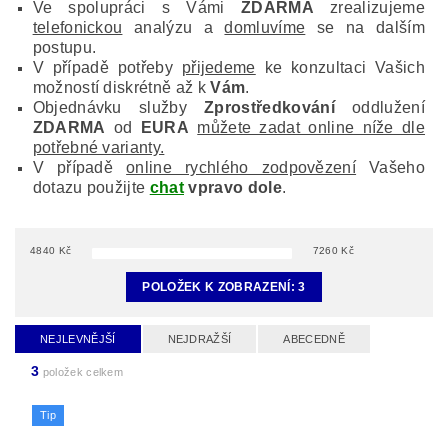
Ve spolupráci s Vámi
ZDARMA
zrealizujeme
telefonickou
analýzu a
domluvíme
se na dalším
postupu.
V případě potřeby
přijedeme
ke konzultaci Vašich
možností diskrétně až k
Vám
.
Objednávku služby
Zprostředkování
oddlužení
ZDARMA
od
EURA
můžete zadat online níže dle
potřebné varianty.
V případě
online rychlého zodpovězení
Vašeho
dotazu použijte
chat
vpravo dole
.
4840
Kč
7260
Kč
POLOŽEK K ZOBRAZENÍ:
3
NEJLEVNĚJŠÍ
NEJDRAŽŠÍ
ABECEDNĚ
3
položek celkem
Tip