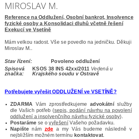
MIROSLAV M.
Reference na Oddlužení, Osobní bankrot, Insolvence
fyzické osoby a Konsolidaci dluhů včetně řešení
Exekucí ve Vsetíně
Mám velkou radost. Vše se povedlo na jedničku. Děkuji
Miroslav M..
Stav řízení:
Povoleno oddlužení
Spisová
KSOS 38 INS 42
xx/2011
Vedená u
značka:
Krajského soudu v Ostravě
Potřebujete vyřešit ODDLUŽENÍ ve VSETÍNĚ?
ZDARMA
Vám zprostředkujeme
advokátní
služby
dle Vašich potřeb (
sepis, podání návrhu na povolení
oddlužení a insolvenčního návrhu fyzické osoby
).
Postaráme
se o
vyřešení
Vašeho požadavku.
Napište
nám
zde
a my Vás budeme následně v
nejbližším možném termínu
kontaktovat
.