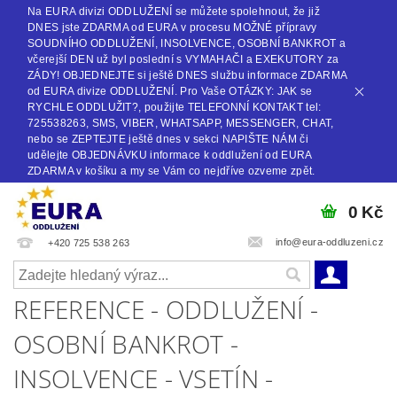
Na EURA divizi ODDLUŽENÍ se můžete spolehnout, že již
DNES jste ZDARMA od EURA v procesu MOŽNÉ přípravy
SOUDNÍHO ODDLUŽENÍ, INSOLVENCE, OSOBNÍ BANKROT a
včerejší DEN už byl poslední s VYMAHAČI a EXEKUTORY za
ZÁDY! OBJEDNEJTE si ještě DNES službu informace ZDARMA
od EURA divize ODDLUŽENÍ. Pro Vaše OTÁZKY: JAK se
RYCHLE ODDLUŽIT?, použijte TELEFONNÍ KONTAKT tel:
725538263, SMS, VIBER, WHATSAPP, MESSENGER, CHAT,
nebo se ZEPTEJTE ještě dnes v sekci NAPIŠTE NÁM či
udělejte OBJEDNÁVKU informace k oddlužení od EURA
ZDARMA v košíku a my se Vám co nejdříve ozveme zpět.
0 Kč
info@eura-oddluzeni.cz
+420 725 538 263
REFERENCE - ODDLUŽENÍ -
OSOBNÍ BANKROT -
INSOLVENCE - VSETÍN -