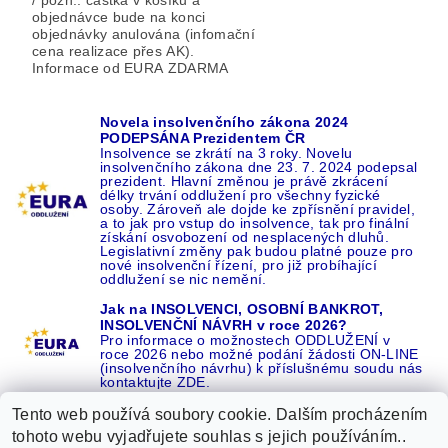
objednávce bude na konci
objednávky anulována (infomační
cena realizace přes AK).
Informace od EURA ZDARMA
Novela insolvenčního zákona 2024
PODEPSÁNA Prezidentem ČR
Insolvence se zkrátí na 3 roky. Novelu
insolvenčního zákona dne 23. 7. 2024 podepsal
prezident. Hlavní změnou je právě zkrácení
délky trvání oddlužení pro všechny fyzické
osoby. Zároveň ale dojde ke zpřísnění pravidel,
a to jak pro vstup do insolvence, tak pro finální
získání osvobození od nesplacených dluhů.
Legislativní změny pak budou platné pouze pro
nové insolvenční řízení, pro již probíhající
oddlužení se nic nemění.
Jak na INSOLVENCI, OSOBNÍ BANKROT,
INSOLVENČNÍ NÁVRH v roce 2026?
Pro informace o možnostech ODDLUŽENÍ v
roce 2026 nebo možné podání žádosti ON-LINE
(insolvenčního návrhu) k příslušnému soudu nás
kontaktujte ZDE.
Tento web používá soubory cookie. Dalším procházením
tohoto webu vyjadřujete souhlas s jejich používáním..