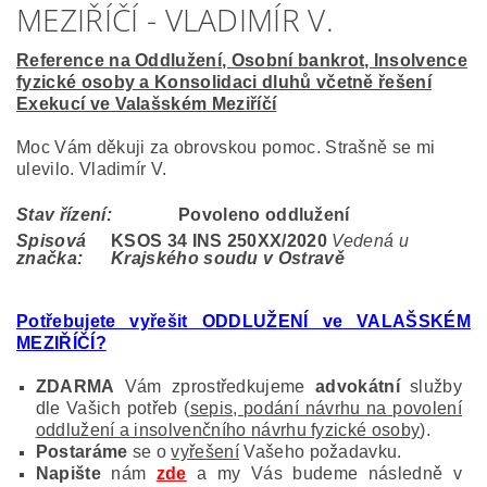
MEZIŘÍČÍ - VLADIMÍR V.
Reference na Oddlužení, Osobní bankrot, Insolvence
fyzické osoby a Konsolidaci dluhů včetně řešení
Exekucí ve Valašském Meziříčí
Moc Vám děkuji za obrovskou pomoc. Strašně se mi
ulevilo. Vladimír V.
Stav řízení:
Povoleno oddlužení
Spisová
KSOS 34 INS 250XX/2020
Vedená u
značka:
Krajského soudu v Ostravě
Potřebujete vyřešit ODDLUŽENÍ ve VALAŠSKÉM
MEZIŘÍČÍ?
ZDARMA
Vám zprostředkujeme
advokátní
služby
dle Vašich potřeb (
sepis, podání návrhu na povolení
oddlužení a insolvenčního návrhu fyzické osoby
).
Postaráme
se o
vyřešení
Vašeho požadavku.
Napište
nám
zde
a my Vás budeme následně v