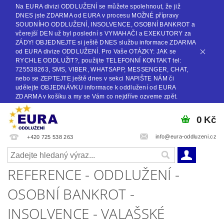
Na EURA divizi ODDLUŽENÍ se můžete spolehnout, že již
DNES jste ZDARMA od EURA v procesu MOŽNÉ přípravy
SOUDNÍHO ODDLUŽENÍ, INSOLVENCE, OSOBNÍ BANKROT a
včerejší DEN už byl poslední s VYMAHAČI a EXEKUTORY za
ZÁDY! OBJEDNEJTE si ještě DNES službu informace ZDARMA
od EURA divize ODDLUŽENÍ. Pro Vaše OTÁZKY: JAK se
RYCHLE ODDLUŽIT?, použijte TELEFONNÍ KONTAKT tel:
725538263, SMS, VIBER, WHATSAPP, MESSENGER, CHAT,
nebo se ZEPTEJTE ještě dnes v sekci NAPIŠTE NÁM či
udělejte OBJEDNÁVKU informace k oddlužení od EURA
ZDARMA v košíku a my se Vám co nejdříve ozveme zpět.
0 Kč
info@eura-oddluzeni.cz
+420 725 538 263
REFERENCE - ODDLUŽENÍ -
OSOBNÍ BANKROT -
INSOLVENCE - VALAŠSKÉ