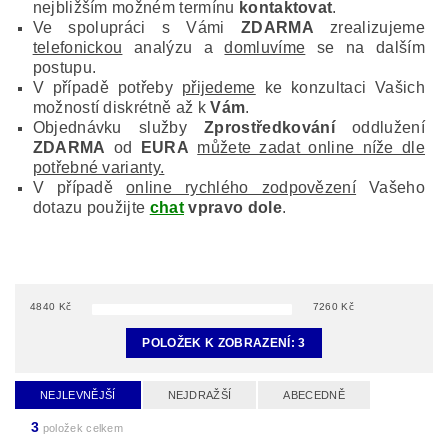
nejbližším možném termínu
kontaktovat
.
Ve spolupráci s Vámi
ZDARMA
zrealizujeme
telefonickou
analýzu a
domluvíme
se na dalším
postupu.
V případě potřeby
přijedeme
ke konzultaci Vašich
možností diskrétně až k
Vám
.
Objednávku služby
Zprostředkování
oddlužení
ZDARMA
od
EURA
můžete zadat online níže dle
potřebné varianty.
V případě
online rychlého zodpovězení
Vašeho
dotazu použijte
chat
vpravo dole
.
4840
Kč
7260
Kč
POLOŽEK K ZOBRAZENÍ:
3
NEJLEVNĚJŠÍ
NEJDRAŽŠÍ
ABECEDNĚ
3
položek celkem