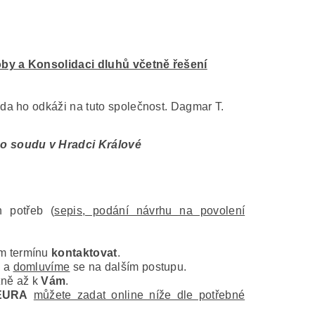
oby a Konsolidaci dluhů včetně řešení
da ho odkáži na tuto společnost. Dagmar T.
o soudu v Hradci Králové
 potřeb (
sepis, podání návrhu na povolení
m termínu
kontaktovat
.
u a
domluvíme
se na dalším postupu.
tně až k
Vám
.
EURA
můžete zadat online níže dle potřebné