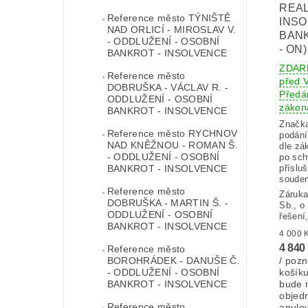
REAL
Reference město TÝNIŠTĚ
INSO
NAD ORLICÍ - MIROSLAV V.
BANK
- ODDLUŽENÍ - OSOBNÍ
- ON)
BANKROT - INSOLVENCE
ZDAR
Reference město
před
DOBRUŠKA - VÁCLAV R. -
Předán
ODDLUŽENÍ - OSOBNÍ
zákon
BANKROT - INSOLVENCE
Značk
Reference město RYCHNOV
podání
NAD KNĚŽNOU - ROMAN Š.
dle zá
- ODDLUŽENÍ - OSOBNÍ
po sch
příslu
BANKROT - INSOLVENCE
soudem
Reference město
Záruka
DOBRUŠKA - MARTIN Š. -
Sb., o
ODDLUŽENÍ - OSOBNÍ
řešení
BANKROT - INSOLVENCE
4 840
Reference město
/ pozn
BOROHRÁDEK - DANUŠE Č.
košík
- ODDLUŽENÍ - OSOBNÍ
bude 
BANKROT - INSOLVENCE
objed
Reference město
anulo