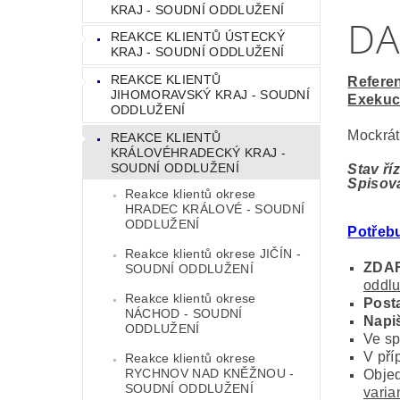
KRAJ - SOUDNÍ ODDLUŽENÍ
DA
REAKCE KLIENTŮ ÚSTECKÝ
KRAJ - SOUDNÍ ODDLUŽENÍ
REAKCE KLIENTŮ
Referen
JIHOMORAVSKÝ KRAJ - SOUDNÍ
Exekuc
ODDLUŽENÍ
Mockrát
REAKCE KLIENTŮ
KRÁLOVÉHRADECKÝ KRAJ -
SOUDNÍ ODDLUŽENÍ
Stav říz
Spisov
Reakce klientů okrese
HRADEC KRÁLOVÉ - SOUDNÍ
ODDLUŽENÍ
Potřeb
Reakce klientů okrese JIČÍN -
ZDA
SOUDNÍ ODDLUŽENÍ
oddlu
Reakce klientů okrese
Post
NÁCHOD - SOUDNÍ
Napi
ODDLUŽENÍ
Ve sp
V pří
Reakce klientů okrese
RYCHNOV NAD KNĚŽNOU -
Obje
SOUDNÍ ODDLUŽENÍ
varia