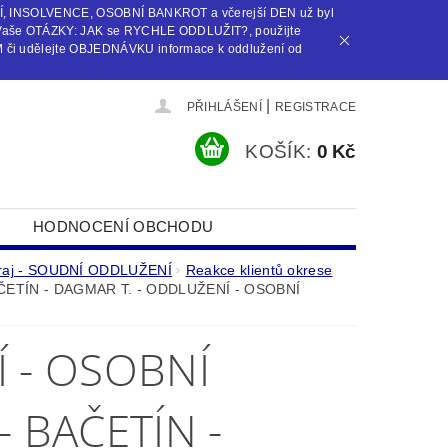
Í, INSOLVENCE, OSOBNÍ BANKROT a včerejší DEN už byl
Vaše OTÁZKY: JAK se RYCHLE ODDLUŽIT?, použijte
i udělejte OBJEDNÁVKU informace k oddlužení od
|
PŘIHLÁŠENÍ
REGISTRACE
KOŠÍK:
0 Kč
HODNOCENÍ OBCHODU
raj - SOUDNÍ ODDLUŽENÍ
Reakce klientů okrese
AČETÍN - DAGMAR T. - ODDLUŽENÍ - OSOBNÍ
 - OSOBNÍ
 BAČETÍN -