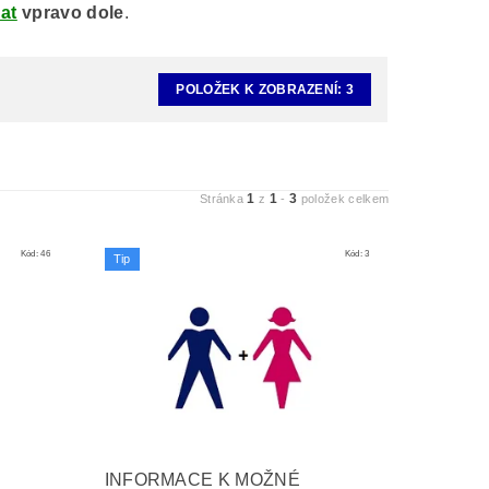
at
vpravo dole
.
POLOŽEK K ZOBRAZENÍ:
3
1
1
3
Stránka
z
-
položek celkem
Kód:
46
Kód:
3
Tip
INFORMACE K MOŽNÉ