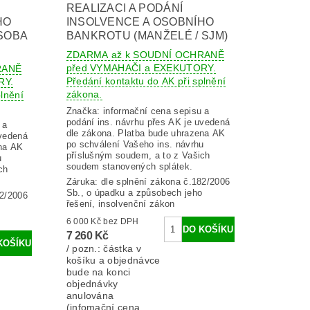
REALIZACI A PODÁNÍ
HO
INSOLVENCE A OSOBNÍHO
SOBA
BANKROTU (MANŽELÉ / SJM)
ZDARMA až k SOUDNÍ OCHRANĚ
před VYMAHAČI a EXEKUTORY.
RANĚ
Předání kontaktu do AK při splnění
RY.
zákona.
lnění
Značka:
informační cena sepisu a
podání ins. návrhu přes AK je uvedená
 a
dle zákona. Platba bude uhrazena AK
uvedená
po schválení Vašeho ins. návrhu
ena AK
příslušným soudem, a to z Vašich
u
soudem stanovených splátek.
ch
Záruka: dle splnění zákona č.182/2006
Sb., o úpadku a způsobech jeho
82/2006
řešení, insolvenční zákon
6 000 Kč bez DPH
7 260 Kč
/ pozn.: částka v
košíku a objednávce
bude na konci
objednávky
anulována
(infomační cena