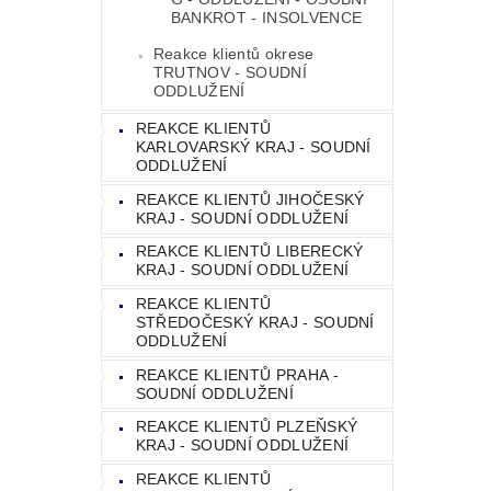
BANKROT - INSOLVENCE
Reakce klientů okrese
TRUTNOV - SOUDNÍ
ODDLUŽENÍ
REAKCE KLIENTŮ
KARLOVARSKÝ KRAJ - SOUDNÍ
ODDLUŽENÍ
REAKCE KLIENTŮ JIHOČESKÝ
KRAJ - SOUDNÍ ODDLUŽENÍ
REAKCE KLIENTŮ LIBERECKÝ
KRAJ - SOUDNÍ ODDLUŽENÍ
REAKCE KLIENTŮ
STŘEDOČESKÝ KRAJ - SOUDNÍ
ODDLUŽENÍ
REAKCE KLIENTŮ PRAHA -
SOUDNÍ ODDLUŽENÍ
REAKCE KLIENTŮ PLZEŇSKÝ
KRAJ - SOUDNÍ ODDLUŽENÍ
REAKCE KLIENTŮ