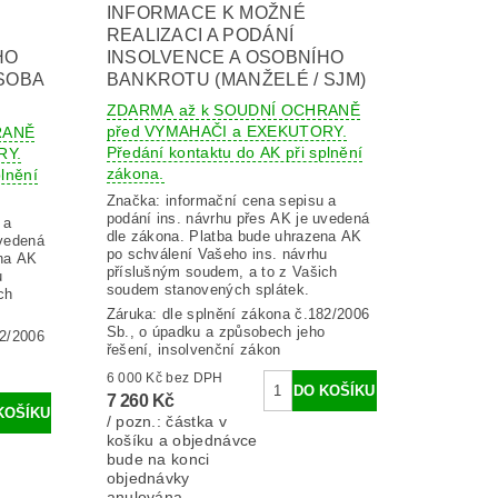
INFORMACE K MOŽNÉ
REALIZACI A PODÁNÍ
HO
INSOLVENCE A OSOBNÍHO
SOBA
BANKROTU (MANŽELÉ / SJM)
ZDARMA až k SOUDNÍ OCHRANĚ
před VYMAHAČI a EXEKUTORY.
RANĚ
Předání kontaktu do AK při splnění
RY.
zákona.
lnění
Značka:
informační cena sepisu a
podání ins. návrhu přes AK je uvedená
 a
dle zákona. Platba bude uhrazena AK
uvedená
po schválení Vašeho ins. návrhu
ena AK
příslušným soudem, a to z Vašich
u
soudem stanovených splátek.
ch
Záruka: dle splnění zákona č.182/2006
Sb., o úpadku a způsobech jeho
82/2006
řešení, insolvenční zákon
6 000 Kč bez DPH
7 260 Kč
/ pozn.: částka v
košíku a objednávce
bude na konci
objednávky
anulována