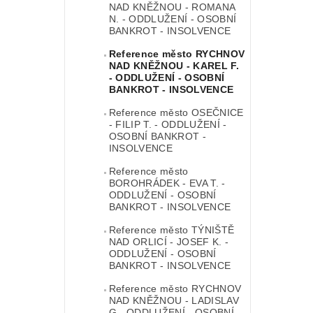
NAD KNĚŽNOU - ROMANA
N. - ODDLUŽENÍ - OSOBNÍ
BANKROT - INSOLVENCE
Reference město RYCHNOV
NAD KNĚŽNOU - KAREL F.
- ODDLUŽENÍ - OSOBNÍ
BANKROT - INSOLVENCE
Reference město OSEČNICE
- FILIP T. - ODDLUŽENÍ -
OSOBNÍ BANKROT -
INSOLVENCE
Reference město
BOROHRÁDEK - EVA T. -
ODDLUŽENÍ - OSOBNÍ
BANKROT - INSOLVENCE
Reference město TÝNIŠTĚ
NAD ORLICÍ - JOSEF K. -
ODDLUŽENÍ - OSOBNÍ
BANKROT - INSOLVENCE
Reference město RYCHNOV
NAD KNĚŽNOU - LADISLAV
G - ODDLUŽENÍ - OSOBNÍ