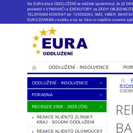
Na EURA divizi ODDLUŽENÍ se můžete spolehnout, že již
poslední s VYMAHAČI a EXEKUTORY za ZÁDY! OBJEDNEJTE s
TELEFONNÍ KONTAKT tel: 725538263, SMS, VIBER, WHATSAPP
EURA ZDARMA v košíku a my se Vám co nejdříve ozveme zpět
ODDLUŽENÍ - INSOLVENCE
POR
OBCHODNÍ PODMÍNKY
KONTAKTY
ODDLUŽENÍ - INSOLVENCE
RYCHN
OSOBN
PORADNA
RE
RECENZE 2009 - 2026 (ČR)
REAKCE KLIENTŮ ZLÍNSKÝ
BA
KRAJ - SOUDNÍ ODDLUŽENÍ
REAKCE KLIENTŮ OLOMOUCKÝ