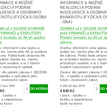
ORMACE K MOŽNÉ
INFORMACE K MOŽNÉ
IZACI A PODÁNÍ
REALIZACI A PODÁNÍ
LVENCE A OSOBNÍHO
INSOLVENCE A OSOBNÍ
ROTU (FYZICKÁ OSOBA
BANKROTU (FYZICKÁ O
- ONA)
MA až k SOUDNÍ OCHRANĚ
ZDARMA až k SOUDNÍ OCH
 VYMAHAČI a EXEKUTORY.
před VYMAHAČI a EXEKUTO
í kontaktu do AK při splnění
Předání kontaktu do AK při sp
a.
zákona.
a:
informační cena sepisu a
Značka:
informační cena sepisu
 ins. návrhu přes AK je uvedená
podání ins. návrhu přes AK je 
kona. Platba bude uhrazena AK
dle zákona. Platba bude uhraz
válení Vašeho ins. návrhu
po schválení Vašeho ins. návrh
šným soudem, a to z Vašich
příslušným soudem, a to z Vaši
 stanovených splátek.
soudem stanovených splátek.
: dle splnění zákona č.182/2006
Záruka: dle splnění zákona č.1
 úpadku a způsobech jeho
Sb., o úpadku a způsobech jeho
, insolvenční zákon
řešení, insolvenční zákon
4 000 Kč bez DPH
4 000 Kč bez DPH
 Kč
4 840 Kč
.: částka v
/ pozn.: částka v
u a objednávce
košíku a objednávce
na konci
bude na konci