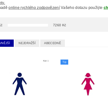
nty.
ípadě
online rychlého zodpovězení
Vašeho dotazu použijte
ch
Kč
7260
Kč
VNĚJŠÍ
NEJDRAŽŠÍ
ABECEDNĚ
Kód:
1
Tip