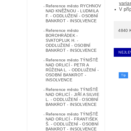
varia
Reference město RYCHNOV
V př
NAD KNĚŽNOU - LUDMILA
F. - ODDLUŽENÍ - OSOBNÍ
BANKROT - INSOLVENCE
4840
Reference město
BOROHRÁDEK -
SVATOPLUK H. -
ODDLUŽENÍ - OSOBNÍ
BANKROT - INSOLVENCE
NEJLE
Reference město TÝNIŠTĚ
NAD ORLICÍ - PETR A
RŮŽENA L. - ODDLUŽENÍ -
OSOBNÍ BANKROT -
Tip
INSOLVENCE
Reference město TÝNIŠTĚ
NAD ORLICÍ - JIŘÍ A SILVIE
L. - ODDLUŽENÍ - OSOBNÍ
BANKROT - INSOLVENCE
Reference město TÝNIŠTĚ
NAD ORLICÍ - FRANTIŠEK
Š. - ODDLUŽENÍ - OSOBNÍ
BANKROT - INSOLVENCE