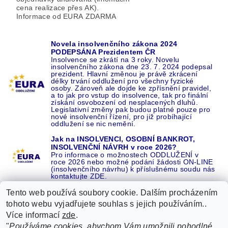
cena realizace přes AK).
Informace od EURA ZDARMA
Novela insolvenčního zákona 2024
PODEPSÁNA Prezidentem ČR
Insolvence se zkrátí na 3 roky. Novelu
insolvenčního zákona dne 23. 7. 2024 podepsal
prezident. Hlavní změnou je právě zkrácení
délky trvání oddlužení pro všechny fyzické
osoby. Zároveň ale dojde ke zpřísnění pravidel,
a to jak pro vstup do insolvence, tak pro finální
získání osvobození od nesplacených dluhů.
Legislativní změny pak budou platné pouze pro
nové insolvenční řízení, pro již probíhající
oddlužení se nic nemění.
Jak na INSOLVENCI, OSOBNÍ BANKROT,
INSOLVENČNÍ NÁVRH v roce 2026?
Pro informace o možnostech ODDLUŽENÍ v
roce 2026 nebo možné podání žádosti ON-LINE
(insolvenčního návrhu) k příslušnému soudu nás
kontaktujte ZDE.
Tento web používá soubory cookie. Dalším procházením
tohoto webu vyjadřujete souhlas s jejich používáním..
Více informací
zde
.
Recenze o NÁS na GOOGLE
|
16 let REFERENCÍ v celé ČR
|
"
Používáme cookies, abychom Vám umožnili pohodlné