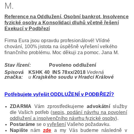
M.
Reference na Oddlužení, Osobní bankrot, Insolvence
fyzické osoby a Konsolidaci dluhů včetně řešení
Exekucí v Podbřezí
Firma Eura jsou opravdu profesionálové! Vlídné
chování, 100% jistota na úspěšně vyřešení velkého
finančního problému. Moc děkuji za pomoc. Jana M.
Stav řízení:
Povoleno oddlužení
Spisová
KSHK 40 INS 78
xx/2018
Vedená
značka:
u
Krajského soudu v Hradci Králové
Potřebujete vyřešit ODDLUŽENÍ v PODBŘEZÍ?
ZDARMA
Vám zprostředkujeme
advokátní
služby
dle Vašich potřeb (
sepis, podání návrhu na povolení
oddlužení a insolvenčního návrhu fyzické osoby
).
Postaráme
se o
vyřešení
Vašeho požadavku.
Napište
nám
zde
a my Vás budeme následně v