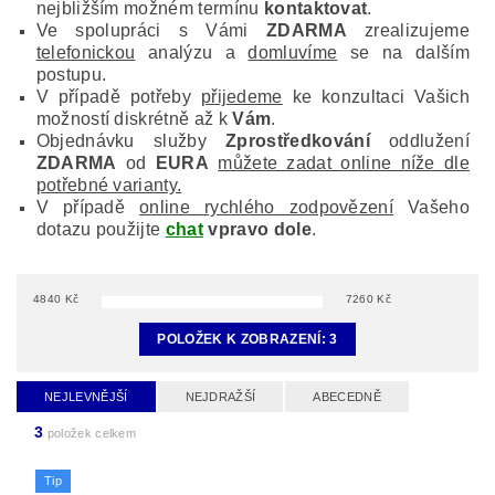
nejbližším možném termínu
kontaktovat
.
Ve spolupráci s Vámi
ZDARMA
zrealizujeme
telefonickou
analýzu a
domluvíme
se na dalším
postupu.
V případě potřeby
přijedeme
ke konzultaci Vašich
možností diskrétně až k
Vám
.
Objednávku služby
Zprostředkování
oddlužení
ZDARMA
od
EURA
můžete zadat online níže dle
potřebné varianty.
V případě
online rychlého zodpovězení
Vašeho
dotazu použijte
chat
vpravo dole
.
4840
Kč
7260
Kč
POLOŽEK K ZOBRAZENÍ:
3
NEJLEVNĚJŠÍ
NEJDRAŽŠÍ
ABECEDNĚ
3
položek celkem
Tip