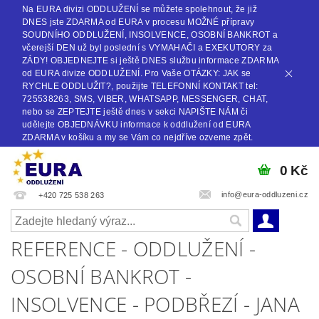
Na EURA divizi ODDLUŽENÍ se můžete spolehnout, že již
DNES jste ZDARMA od EURA v procesu MOŽNÉ přípravy
SOUDNÍHO ODDLUŽENÍ, INSOLVENCE, OSOBNÍ BANKROT a
včerejší DEN už byl poslední s VYMAHAČI a EXEKUTORY za
ZÁDY! OBJEDNEJTE si ještě DNES službu informace ZDARMA
od EURA divize ODDLUŽENÍ. Pro Vaše OTÁZKY: JAK se
RYCHLE ODDLUŽIT?, použijte TELEFONNÍ KONTAKT tel:
725538263, SMS, VIBER, WHATSAPP, MESSENGER, CHAT,
nebo se ZEPTEJTE ještě dnes v sekci NAPIŠTE NÁM či
udělejte OBJEDNÁVKU informace k oddlužení od EURA
ZDARMA v košíku a my se Vám co nejdříve ozveme zpět.
0 Kč
info@eura-oddluzeni.cz
+420 725 538 263
REFERENCE - ODDLUŽENÍ -
OSOBNÍ BANKROT -
INSOLVENCE - PODBŘEZÍ - JANA