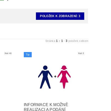
POLOŽEK K ZOBRAZENÍ:
3
1
1
3
Stránka
z
-
položek celkem
Kód:
46
Kód:
3
Tip
INFORMACE K MOŽNÉ
REALIZACI A PODÁNÍ