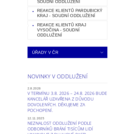
SOUDNÍ ODDLUŽENÍ
REAKCE KLIENTŮ PARDUBICKÝ
KRAJ - SOUDNÍ ODDLUŽENÍ
REAKCE KLIENTŮ KRAJ
VYSOČINA - SOUDNÍ
ODDLUŽENÍ
ÚŘADY V ČR
NOVINKY V ODDLUŽENÍ
2.8.2026
V TERMÍNU 3.8. 2026 – 24.8. 2026 BUDE
KANCELÁŘ UZAVŘENA Z DŮVODU
DOVOLENÝCH. DĚKUJEME ZA
POCHOPENÍ.
12.11.2025
NEZNALOST ODDLUŽENÍ PODLE
ODBORNÍKŮ BRÁNÍ TISÍCŮM LIDÍ