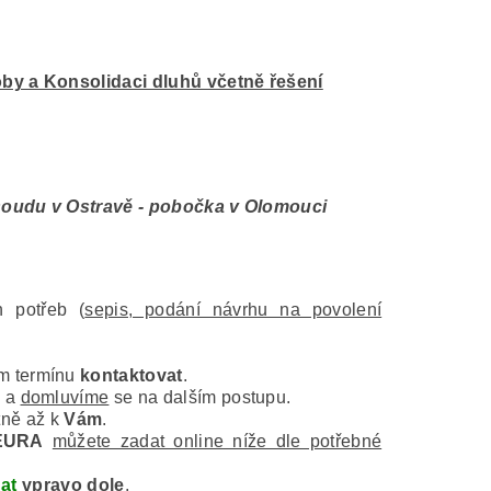
oby a Konsolidaci dluhů včetně řešení
soudu v Ostravě - pobočka v Olomouci
 potřeb (
sepis, podání návrhu na povolení
m termínu
kontaktovat
.
u a
domluvíme
se na dalším postupu.
tně až k
Vám
.
EURA
můžete zadat online níže dle potřebné
at
vpravo dole
.