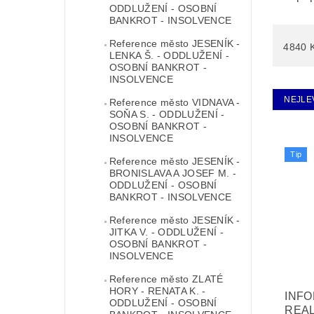
ODDLUŽENÍ - OSOBNÍ
BANKROT - INSOLVENCE
Reference město JESENÍK -
4840
LENKA Š. - ODDLUŽENÍ -
OSOBNÍ BANKROT -
INSOLVENCE
NEJLE
Reference město VIDNAVA -
SOŇA S. - ODDLUŽENÍ -
OSOBNÍ BANKROT -
INSOLVENCE
Tip
Reference město JESENÍK -
BRONISLAVA A JOSEF M. -
ODDLUŽENÍ - OSOBNÍ
BANKROT - INSOLVENCE
Reference město JESENÍK -
JITKA V. - ODDLUŽENÍ -
OSOBNÍ BANKROT -
INSOLVENCE
Reference město ZLATÉ
HORY - RENATA K. -
INF
ODDLUŽENÍ - OSOBNÍ
REAL