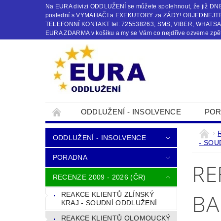
Na EURA divizi ODDLUŽENÍ se můžete spolehnout, že již
poslední s VYMAHAČI a EXEKUTORY za ZÁDY! OBJEDNEJTE s
TELEFONNÍ KONTAKT tel: 725538263, SMS, VIBER, WHATSAPP
EURA ZDARMA v košíku a my se Vám co nejdříve ozveme zpět
ODDLUŽENÍ - INSOLVENCE
POR
OBCHODNÍ PODMÍNKY
KONTAKTY
ODDLUŽENÍ - INSOLVENCE
- SOU
PORADNA
RE
RECENZE 2009 - 2026 (ČR)
BA
REAKCE KLIENTŮ ZLÍNSKÝ
KRAJ - SOUDNÍ ODDLUŽENÍ
REAKCE KLIENTŮ OLOMOUCKÝ