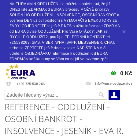
Na EURA divizi ODDLUŽENÍ se můžete spolehnout, že již
DNES jste ZDARMA od EURA v procesu MOŽNÉ přípravy
SOUDNÍHO ODDLUŽENÍ, INSOLVENCE, OSOBNÍ BANKROT a
včerejší DEN už byl poslední s VYMAHAČI a EXEKUTORY za
ZÁDY! OBJEDNEJTE si ještě DNES službu informace ZDARMA
od EURA divize ODDLUŽENÍ. Pro Vaše OTÁZKY: JAK se
RYCHLE ODDLUŽIT?, použijte TELEFONNÍ KONTAKT tel:
725538263, SMS, VIBER, WHATSAPP, MESSENGER, CHAT,
nebo se ZEPTEJTE ještě dnes v sekci NAPIŠTE NÁM či
udělejte OBJEDNÁVKU informace k oddlužení od EURA
ZDARMA v košíku a my se Vám co nejdříve ozveme zpět.
0 Kč
info@eura-oddluzeni.cz
+420 725 538 263
REFERENCE - ODDLUŽENÍ -
OSOBNÍ BANKROT -
INSOLVENCE - JESENÍK - EVA R.