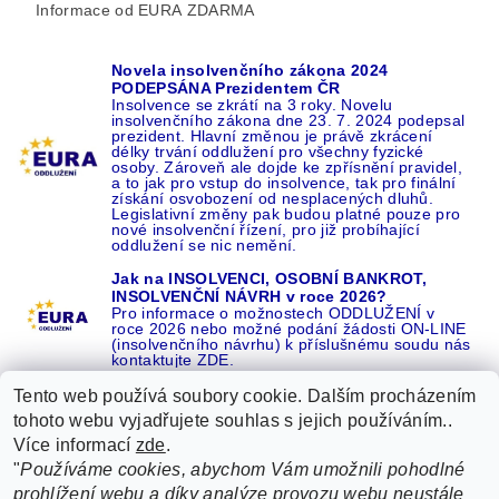
Informace od EURA ZDARMA
Novela insolvenčního zákona 2024
PODEPSÁNA Prezidentem ČR
Insolvence se zkrátí na 3 roky. Novelu
insolvenčního zákona dne 23. 7. 2024 podepsal
prezident. Hlavní změnou je právě zkrácení
délky trvání oddlužení pro všechny fyzické
osoby. Zároveň ale dojde ke zpřísnění pravidel,
a to jak pro vstup do insolvence, tak pro finální
získání osvobození od nesplacených dluhů.
Legislativní změny pak budou platné pouze pro
nové insolvenční řízení, pro již probíhající
oddlužení se nic nemění.
Jak na INSOLVENCI, OSOBNÍ BANKROT,
INSOLVENČNÍ NÁVRH v roce 2026?
Pro informace o možnostech ODDLUŽENÍ v
roce 2026 nebo možné podání žádosti ON-LINE
(insolvenčního návrhu) k příslušnému soudu nás
kontaktujte ZDE.
Tento web používá soubory cookie. Dalším procházením
tohoto webu vyjadřujete souhlas s jejich používáním..
Více informací
zde
.
Recenze o NÁS na GOOGLE
|
16 let REFERENCÍ v celé ČR
|
"
Používáme cookies, abychom Vám umožnili pohodlné
Recenze o NÁS na SEZNAMU
|
prohlížení webu a díky analýze provozu webu neustále
ŽÁDEJTE život BEZ DLUHŮ nebo EXEKUCÍ ZDE