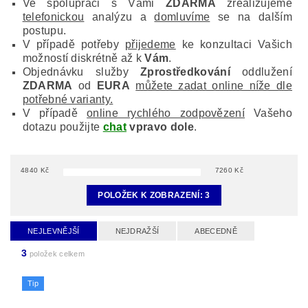
Ve spolupráci s Vámi
ZDARMA
zrealizujeme
telefonickou
analýzu a
domluvíme
se na dalším
postupu.
V případě potřeby
přijedeme
ke konzultaci Vašich
možností diskrétně až k
Vám
.
Objednávku služby
Zprostředkování
oddlužení
ZDARMA
od
EURA
můžete zadat online níže dle
potřebné varianty.
V případě
online rychlého zodpovězení
Vašeho
dotazu použijte
chat
vpravo dole
.
4840
Kč
7260
Kč
POLOŽEK K ZOBRAZENÍ:
3
NEJLEVNĚJŠÍ
NEJDRAŽŠÍ
ABECEDNĚ
3
položek celkem
Tip