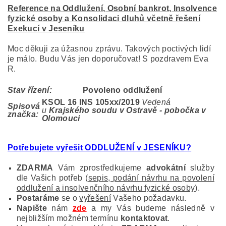
Reference na Oddlužení, Osobní bankrot, Insolvence
fyzické osoby a Konsolidaci dluhů včetně řešení
Exekucí v Jeseníku
Moc děkuji za úžasnou zprávu. Takových poctivých lidí
je málo. Budu Vás jen doporučovat! S pozdravem Eva
R.
Stav řízení:
Povoleno oddlužení
KSOL 16 INS 105
xx/2019
Vedená
Spisová
u
Krajského soudu v Ostravě - pobočka v
značka:
Olomouci
Potřebujete vyřešit ODDLUŽENÍ v JESENÍKU?
ZDARMA
Vám zprostředkujeme
advokátní
služby
dle Vašich potřeb (
sepis, podání návrhu na povolení
oddlužení a insolvenčního návrhu fyzické osoby
).
Postaráme
se o
vyřešení
Vašeho požadavku.
Napište
nám
zde
a my Vás budeme následně v
nejbližším možném termínu
kontaktovat
.