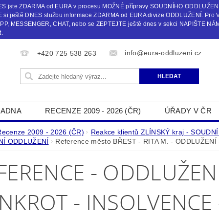
 DNES jste ZDARMA od EURA v procesu MOŽNÉ přípravy SOUDNÍHO ODDLUŽEN
i ještě DNES službu informace ZDARMA od EURA divize ODDLUŽENÍ. Pro 
, MESSENGER, CHAT, nebo se ZEPTEJTE ještě dnes v sekci NAPIŠTE NÁM č
.
info@eura-oddluzeni.cz
+420 725 538 263
ADNA
RECENZE 2009 - 2026 (ČR)
ÚŘADY V ČR
NAPIŠTE NÁM
Recenze 2009 - 2026 (ČR)
Reakce klientů ZLÍNSKÝ kraj - SOUD
NÍ ODDLUŽENÍ
Reference město BŘEST - RITA M. - ODDLUŽEN
FERENCE - ODDLUŽENÍ
NKROT - INSOLVENCE -