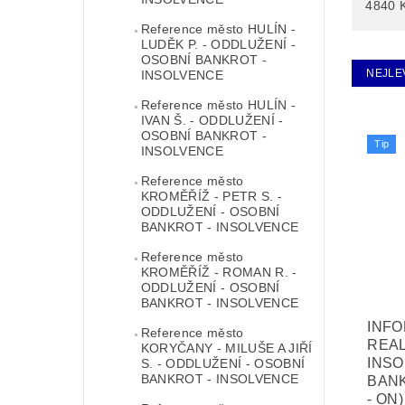
4840
Reference město HULÍN -
LUDĚK P. - ODDLUŽENÍ -
OSOBNÍ BANKROT -
NEJLE
INSOLVENCE
Reference město HULÍN -
IVAN Š. - ODDLUŽENÍ -
OSOBNÍ BANKROT -
Tip
INSOLVENCE
Reference město
KROMĚŘÍŽ - PETR S. -
ODDLUŽENÍ - OSOBNÍ
BANKROT - INSOLVENCE
Reference město
KROMĚŘÍŽ - ROMAN R. -
ODDLUŽENÍ - OSOBNÍ
BANKROT - INSOLVENCE
INF
Reference město
REAL
KORYČANY - MILUŠE A JIŘÍ
INSO
S. - ODDLUŽENÍ - OSOBNÍ
BANKROT - INSOLVENCE
BANK
- ON)