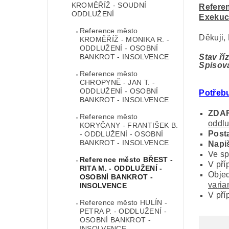
KROMĚŘÍŽ - SOUDNÍ
Referen
ODDLUŽENÍ
Exekuc
Reference město
Děkuji, 
KROMĚŘÍŽ - MONIKA R. -
ODDLUŽENÍ - OSOBNÍ
BANKROT - INSOLVENCE
Stav říz
Spisov
Reference město
CHROPYNĚ - JAN T. -
ODDLUŽENÍ - OSOBNÍ
Potřeb
BANKROT - INSOLVENCE
ZDA
Reference město
oddlu
KORYČANY - FRANTIŠEK B.
Post
- ODDLUŽENÍ - OSOBNÍ
BANKROT - INSOLVENCE
Napi
Ve sp
Reference město BŘEST -
V pří
RITA M. - ODDLUŽENÍ -
Obje
OSOBNÍ BANKROT -
varia
INSOLVENCE
V př
Reference město HULÍN -
PETRA P. - ODDLUŽENÍ -
OSOBNÍ BANKROT -
INSOLVENCE