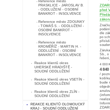
Reference město
PRASKLICE - JAROSLAV B.
ZDAR
- ODDLUŽENÍ - OSOBNÍ
před
BANKROT - INSOLVENCE
Předán
zákon
Reference město ZDOUNKY
Značk
- TOMÁŠ S. - ODDLUŽENÍ -
podání
OSOBNÍ BANKROT -
dle zá
INSOLVENCE
po sch
příslu
Reference město
soudem
KROMĚŘÍŽ - MARTIN H. -
Záruka
ODDLUŽENÍ - OSOBNÍ
Sb., o
BANKROT - INSOLVENCE
řešení
Reakce klientů okres
UHERSKÉ HRADIŠTĚ -
4 840
SOUDNÍ ODDLUŽENÍ
/ pozn
košík
Reakce klientů okres VSETÍN -
bude 
SOUDNÍ ODDLUŽENÍ
objed
anulo
Reakce klientů okres ZLÍN -
(info
SOUDNÍ ODDLUŽENÍ
realiz
Infor
REAKCE KLIENTŮ OLOMOUCKÝ
ZDAR
KRAJ - SOUDNÍ ODDLUŽENÍ