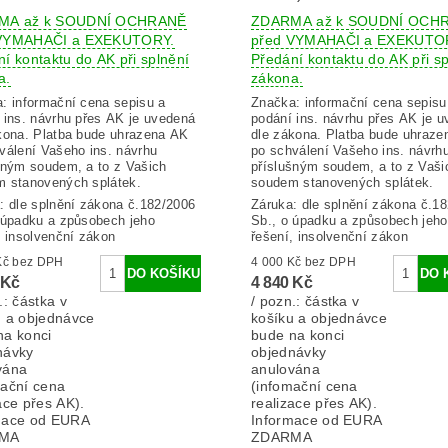
MA až k SOUDNÍ OCHRANĚ
ZDARMA až k SOUDNÍ OCH
 VYMAHAČI a EXEKUTORY.
před VYMAHAČI a EXEKUTO
í kontaktu do AK při splnění
Předání kontaktu do AK při sp
a.
zákona.
a:
informační cena sepisu a
Značka:
informační cena sepisu
 ins. návrhu přes AK je uvedená
podání ins. návrhu přes AK je 
kona. Platba bude uhrazena AK
dle zákona. Platba bude uhraz
válení Vašeho ins. návrhu
po schválení Vašeho ins. návrh
šným soudem, a to z Vašich
příslušným soudem, a to z Vaši
 stanovených splátek.
soudem stanovených splátek.
: dle splnění zákona č.182/2006
Záruka: dle splnění zákona č.1
 úpadku a způsobech jeho
Sb., o úpadku a způsobech jeho
, insolvenční zákon
řešení, insolvenční zákon
4 000 Kč bez DPH
4 000 Kč bez DPH
 Kč
4 840 Kč
.: částka v
/ pozn.: částka v
u a objednávce
košíku a objednávce
na konci
bude na konci
návky
objednávky
vána
anulována
mační cena
(infomační cena
ace přes AK).
realizace přes AK).
mace od EURA
Informace od EURA
MA
ZDARMA