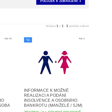
POLOŽEK K ZOBRAZENÍ:
3
1
1
3
Stránka
z
-
položek celkem
Kód:
46
Kód:
3
Tip
INFORMACE K MOŽNÉ
REALIZACI A PODÁNÍ
HO
INSOLVENCE A OSOBNÍHO
SOBA
BANKROTU (MANŽELÉ / SJM)