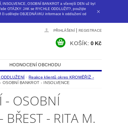
Í, INSOLVENCE, OSOBNÍ BANKROT a včerejší DEN už byl
Vaše OTÁZKY: JAK se RYCHLE ODDLUŽIT?, použijte
i udělejte OBJEDNÁVKU informace k oddlužení od
|
PŘIHLÁŠENÍ
REGISTRACE
KOŠÍK:
0 Kč
HODNOCENÍ OBCHODU
NÍ ODDLUŽENÍ
Reakce klientů okres KROMĚŘÍŽ -
Í - OSOBNÍ BANKROT - INSOLVENCE
 - OSOBNÍ
 BŘEST - RITA M.