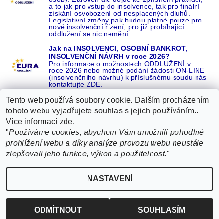
a to jak pro vstup do insolvence, tak pro finální
získání osvobození od nesplacených dluhů.
Legislativní změny pak budou platné pouze pro
nové insolvenční řízení, pro již probíhající
oddlužení se nic nemění.
Jak na INSOLVENCI, OSOBNÍ BANKROT,
INSOLVENČNÍ NÁVRH v roce 2026?
Pro informace o možnostech ODDLUŽENÍ v
roce 2026 nebo možné podání žádosti ON-LINE
(insolvenčního návrhu) k příslušnému soudu nás
kontaktujte ZDE.
Tento web používá soubory cookie. Dalším procházením
tohoto webu vyjadřujete souhlas s jejich používáním..
Více informací
zde
.
Recenze o NÁS na GOOGLE
|
16 let REFERENCÍ v celé ČR
|
"
Používáme cookies, abychom Vám umožnili pohodlné
Recenze o NÁS na SEZNAMU
|
prohlížení webu a díky analýze provozu webu neustále
ŽÁDEJTE život BEZ DLUHŮ nebo EXEKUCÍ ZDE
zlepšovali jeho funkce, výkon a použitelnost.
"
2026 ©
EURA oddlužení, insolvence a osobní bankrot ZDARMA od EURA
, všechna
NASTAVENÍ
Upravit nastavení cookies
práva vyhrazena
Vytvořil Shoptet
ODMÍTNOUT
SOUHLASÍM