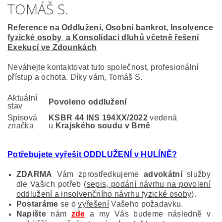
TOMÁŠ S.
Reference na Oddlužení, Osobní bankrot, Insolvence
fyzické osoby a Konsolidaci dluhů včetně řešení
Exekucí ve Zdounkách
Neváhejte kontaktovat tuto společnost, profesionální
přístup a ochota. Díky vám, Tomáš S.
Aktuální
Povoleno oddlužení
stav
Spisová
KSBR 44 INS 194XX/2022
vedená
značka
u
Krajského soudu v Brně
Potřebujete vyřešit ODDLUŽENÍ v HULÍNĚ?
ZDARMA
Vám zprostředkujeme
advokátní
služby
dle Vašich potřeb (
sepis, podání návrhu na povolení
oddlužení a insolvenčního návrhu fyzické osoby
).
Postaráme
se o
vyřešení
Vašeho požadavku.
Napište
nám
zde
a my Vás budeme následně v