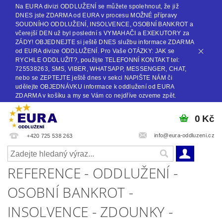
Na EURA divizi ODDLUŽENÍ se můžete spolehnout, že již
DNES jste ZDARMA od EURA v procesu MOŽNÉ přípravy
SOUDNÍHO ODDLUŽENÍ, INSOLVENCE, OSOBNÍ BANKROT a
včerejší DEN už byl poslední s VYMAHAČI a EXEKUTORY za
ZÁDY! OBJEDNEJTE si ještě DNES službu informace ZDARMA
od EURA divize ODDLUŽENÍ. Pro Vaše OTÁZKY: JAK se
RYCHLE ODDLUŽIT?, použijte TELEFONNÍ KONTAKT tel:
725538263, SMS, VIBER, WHATSAPP, MESSENGER, CHAT,
nebo se ZEPTEJTE ještě dnes v sekci NAPIŠTE NÁM či
udělejte OBJEDNÁVKU informace k oddlužení od EURA
ZDARMA v košíku a my se Vám co nejdříve ozveme zpět.
0 Kč
info@eura-oddluzeni.cz
+420 725 538 263
REFERENCE - ODDLUŽENÍ -
OSOBNÍ BANKROT -
INSOLVENCE - ZDOUNKY -