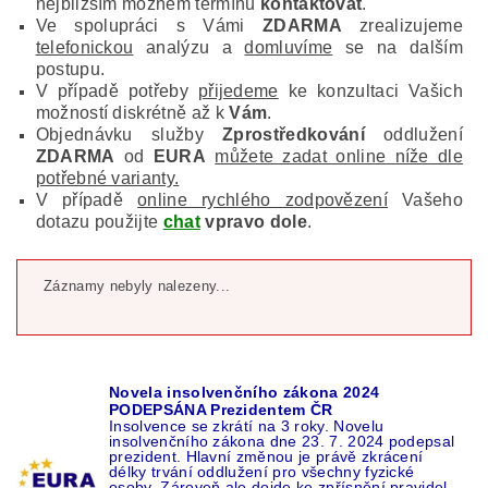
nejbližším možném termínu
kontaktovat
.
Ve spolupráci s Vámi
ZDARMA
zrealizujeme
telefonickou
analýzu a
domluvíme
se na dalším
postupu.
V případě potřeby
přijedeme
ke konzultaci Vašich
možností diskrétně až k
Vám
.
Objednávku služby
Zprostředkování
oddlužení
ZDARMA
od
EURA
můžete zadat online níže dle
potřebné varianty.
V případě
online rychlého zodpovězení
Vašeho
dotazu použijte
chat
vpravo dole
.
Záznamy nebyly nalezeny...
Novela insolvenčního zákona 2024
PODEPSÁNA Prezidentem ČR
Insolvence se zkrátí na 3 roky. Novelu
insolvenčního zákona dne 23. 7. 2024 podepsal
prezident. Hlavní změnou je právě zkrácení
délky trvání oddlužení pro všechny fyzické
osoby. Zároveň ale dojde ke zpřísnění pravidel,