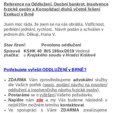
Reference na Oddlužení, Osobní bankrot, Insolvence
fyzické osoby a Konsolidaci dluhů včetně řešení
Exekucí v Brně
Jsem moc ráda, že jsem se na vás obrátila. Vstřícnost,
perfektní jednání, rychlost.. Návrh podán a schválen v
jednom dni. Děkuji, Hana V.
Stav řízení:
Povoleno oddlužení
Spisová
KSHK 40 INS 186
xx/2019
Vedená
značka:
u
Krajského soudu v Hradci Králové
Potřebujete vyřešit ODDLUŽENÍ v BRNĚ?
ZDARMA
Vám zprostředkujeme
advokátní
služby
dle Vašich potřeb (
sepis, podání návrhu na povolení
oddlužení a insolvenčního návrhu fyzické osoby
).
Postaráme
se o
vyřešení
Vašeho požadavku.
Napište
nám
zde
a my Vás budeme následně v
nejbližším možném termínu
kontaktovat
.
Ve spolupráci s Vámi
ZDARMA
zrealizujeme