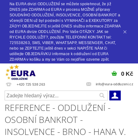
Na EURA divizi ODDLUŽENÍ se můžete spolehnout, že již
DNES jste ZDARMA od EURA v procesu MOŽNÉ přípravy
SOUDNÍHO ODDLUŽENÍ, INSOLVENCE, OSOBNÍ BANKROT a
včerejší DEN už byl poslední s VYMAHAČI a EXEKUTORY za
ZÁDY! OBJEDNEJTE si ještě DNES službu informace ZDARMA
od EURA divize ODDLUŽENÍ. Pro Vaše OTÁZKY: JAK se
RYCHLE ODDLUŽIT?, použijte TELEFONNÍ KONTAKT tel:
725538263, SMS, VIBER, WHATSAPP, MESSENGER, CHAT,
nebo se ZEPTEJTE ještě dnes v sekci NAPIŠTE NÁM či
udělejte OBJEDNÁVKU informace k oddlužení od EURA
ZDARMA v košíku a my se Vám co nejdříve ozveme zpět.
0 Kč
info@eura-oddluzeni.cz
+420 725 538 263
REFERENCE - ODDLUŽENÍ -
OSOBNÍ BANKROT -
INSOLVENCE - BRNO - HANA V.