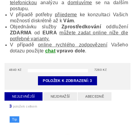
telefonickou
analýzu a
domluvíme
se na dalším
postupu.
V případě potřeby
přijedeme
ke konzultaci Vašich
možností diskrétně až k
Vám
.
Objednávku služby
Zprostředkování
oddlužení
ZDARMA
od
EURA
můžete zadat online níže dle
potřebné varianty.
V případě
online rychlého zodpovězení
Vašeho
dotazu použijte
chat
vpravo dole
.
4840
Kč
7260
Kč
POLOŽEK K ZOBRAZENÍ:
3
NEJLEVNĚJŠÍ
NEJDRAŽŠÍ
ABECEDNĚ
3
položek celkem
Tip