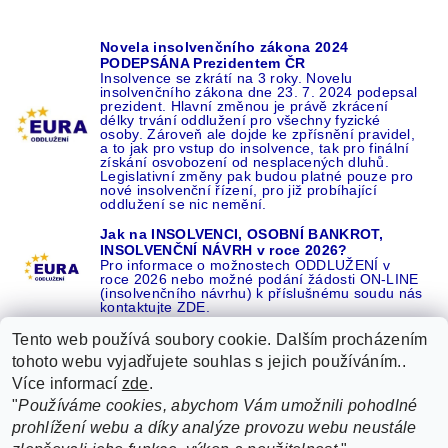
Novela insolvenčního zákona 2024
PODEPSÁNA Prezidentem ČR
Insolvence se zkrátí na 3 roky. Novelu
insolvenčního zákona dne 23. 7. 2024 podepsal
prezident. Hlavní změnou je právě zkrácení
délky trvání oddlužení pro všechny fyzické
osoby. Zároveň ale dojde ke zpřísnění pravidel,
a to jak pro vstup do insolvence, tak pro finální
získání osvobození od nesplacených dluhů.
Legislativní změny pak budou platné pouze pro
nové insolvenční řízení, pro již probíhající
oddlužení se nic nemění.
Jak na INSOLVENCI, OSOBNÍ BANKROT,
INSOLVENČNÍ NÁVRH v roce 2026?
Pro informace o možnostech ODDLUŽENÍ v
roce 2026 nebo možné podání žádosti ON-LINE
(insolvenčního návrhu) k příslušnému soudu nás
kontaktujte ZDE.
Tento web používá soubory cookie. Dalším procházením
tohoto webu vyjadřujete souhlas s jejich používáním..
Více informací
zde
.
Recenze o NÁS na GOOGLE
|
16 let REFERENCÍ v celé ČR
|
"
Používáme cookies, abychom Vám umožnili pohodlné
Recenze o NÁS na SEZNAMU
|
prohlížení webu a díky analýze provozu webu neustále
ŽÁDEJTE život BEZ DLUHŮ nebo EXEKUCÍ ZDE