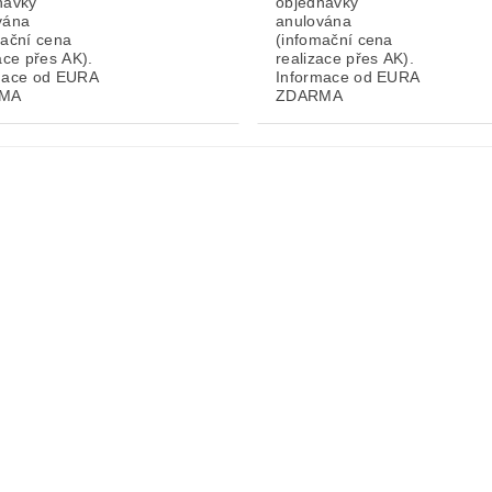
návky
objednávky
vána
anulována
mační cena
(infomační cena
ace přes AK).
realizace přes AK).
mace od EURA
Informace od EURA
MA
ZDARMA