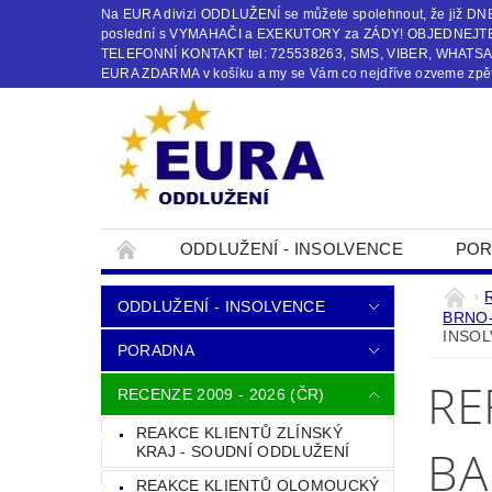
Na EURA divizi ODDLUŽENÍ se můžete spolehnout, že již
poslední s VYMAHAČI a EXEKUTORY za ZÁDY! OBJEDNEJTE s
TELEFONNÍ KONTAKT tel: 725538263, SMS, VIBER, WHATSAPP
EURA ZDARMA v košíku a my se Vám co nejdříve ozveme zpět
ODDLUŽENÍ - INSOLVENCE
POR
OBCHODNÍ PODMÍNKY
KONTAKTY
ODDLUŽENÍ - INSOLVENCE
BRNO-
INSO
PORADNA
RE
RECENZE 2009 - 2026 (ČR)
REAKCE KLIENTŮ ZLÍNSKÝ
BA
KRAJ - SOUDNÍ ODDLUŽENÍ
REAKCE KLIENTŮ OLOMOUCKÝ