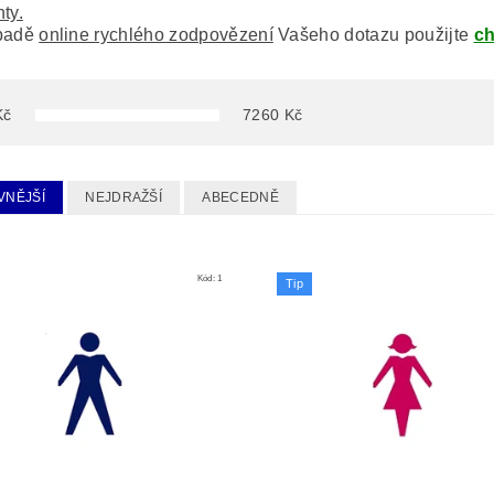
nty.
ípadě
online rychlého zodpovězení
Vašeho dotazu použijte
ch
Kč
7260
Kč
VNĚJŠÍ
NEJDRAŽŠÍ
ABECEDNĚ
Kód:
1
Tip