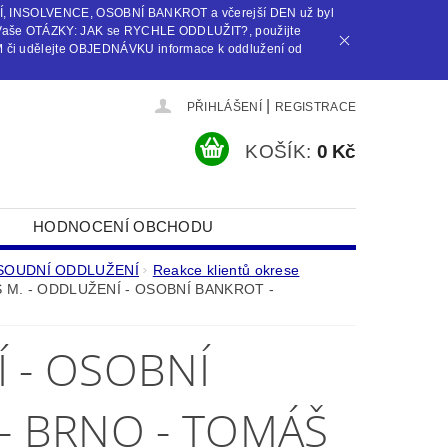
Í, INSOLVENCE, OSOBNÍ BANKROT a včerejší DEN už byl
Vaše OTÁZKY: JAK se RYCHLE ODDLUŽIT?, použijte
i udělejte OBJEDNÁVKU informace k oddlužení od
|
PŘIHLÁŠENÍ
REGISTRACE
KOŠÍK:
0 Kč
HODNOCENÍ OBCHODU
- SOUDNÍ ODDLUŽENÍ
Reakce klientů okrese
Š M. - ODDLUŽENÍ - OSOBNÍ BANKROT -
 - OSOBNÍ
- BRNO - TOMÁŠ