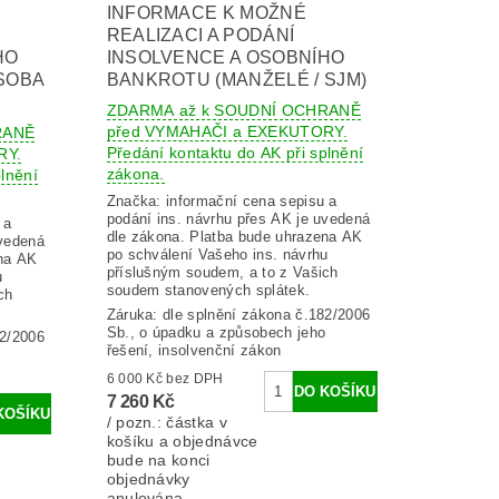
INFORMACE K MOŽNÉ
REALIZACI A PODÁNÍ
HO
INSOLVENCE A OSOBNÍHO
SOBA
BANKROTU (MANŽELÉ / SJM)
ZDARMA až k SOUDNÍ OCHRANĚ
před VYMAHAČI a EXEKUTORY.
RANĚ
Předání kontaktu do AK při splnění
RY.
zákona.
lnění
Značka:
informační cena sepisu a
podání ins. návrhu přes AK je uvedená
 a
dle zákona. Platba bude uhrazena AK
uvedená
po schválení Vašeho ins. návrhu
ena AK
příslušným soudem, a to z Vašich
u
soudem stanovených splátek.
ch
Záruka: dle splnění zákona č.182/2006
Sb., o úpadku a způsobech jeho
82/2006
řešení, insolvenční zákon
6 000 Kč bez DPH
7 260 Kč
/ pozn.: částka v
košíku a objednávce
bude na konci
objednávky
anulována