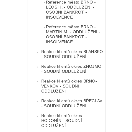
Reference město BRNO -
LEOŠ H. - ODDLUŽENÍ -
OSOBNÍ BANKROT -
INSOLVENCE
Reference město BRNO -
MARTIN M. - ODDLUŽENÍ -
OSOBNÍ BANKROT -
INSOLVENCE
Reakce klientů okres BLANSKO
- SOUDNÍ ODDLUŽENÍ
Reakce klientů okres ZNOJMO
- SOUDNÍ ODDLUŽENÍ
Reakce klientů okres BRNO-
VENKOV - SOUDNÍ
ODDLUŽENÍ
Reakce klientů okres BŘECLAV
- SOUDNÍ ODDLUŽENÍ
Reakce klientů okres
HODONÍN - SOUDNÍ
ODDLUŽENÍ