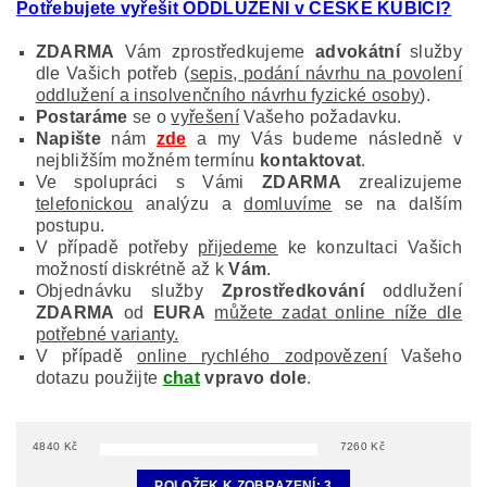
Potřebujete vyřešit ODDLUŽENÍ v ČESKÉ KUBICI
?
ZDARMA
Vám zprostředkujeme
advokátní
služby
dle Vašich potřeb (
sepis, podání návrhu na povolení
oddlužení a insolvenčního návrhu fyzické osoby
).
Postaráme
se o
vyřešení
Vašeho požadavku.
Napište
nám
zde
a my Vás budeme následně v
nejbližším možném termínu
kontaktovat
.
Ve spolupráci s Vámi
ZDARMA
zrealizujeme
telefonickou
analýzu a
domluvíme
se na dalším
postupu.
V případě potřeby
přijedeme
ke konzultaci Vašich
možností diskrétně až k
Vám
.
Objednávku služby
Zprostředkování
oddlužení
ZDARMA
od
EURA
můžete zadat online níže dle
potřebné varianty.
V případě
online rychlého zodpovězení
Vašeho
dotazu použijte
chat
vpravo dole
.
4840
Kč
7260
Kč
POLOŽEK K ZOBRAZENÍ:
3