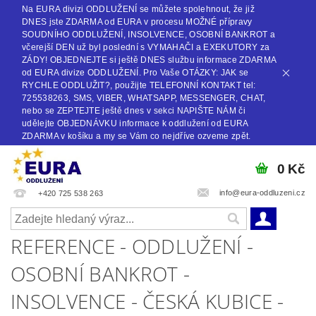
Na EURA divizi ODDLUŽENÍ se můžete spolehnout, že již
DNES jste ZDARMA od EURA v procesu MOŽNÉ přípravy
SOUDNÍHO ODDLUŽENÍ, INSOLVENCE, OSOBNÍ BANKROT a
včerejší DEN už byl poslední s VYMAHAČI a EXEKUTORY za
ZÁDY! OBJEDNEJTE si ještě DNES službu informace ZDARMA
od EURA divize ODDLUŽENÍ. Pro Vaše OTÁZKY: JAK se
RYCHLE ODDLUŽIT?, použijte TELEFONNÍ KONTAKT tel:
725538263, SMS, VIBER, WHATSAPP, MESSENGER, CHAT,
nebo se ZEPTEJTE ještě dnes v sekci NAPIŠTE NÁM či
udělejte OBJEDNÁVKU informace k oddlužení od EURA
ZDARMA v košíku a my se Vám co nejdříve ozveme zpět.
0 Kč
info@eura-oddluzeni.cz
+420 725 538 263
REFERENCE - ODDLUŽENÍ -
OSOBNÍ BANKROT -
INSOLVENCE - ČESKÁ KUBICE -