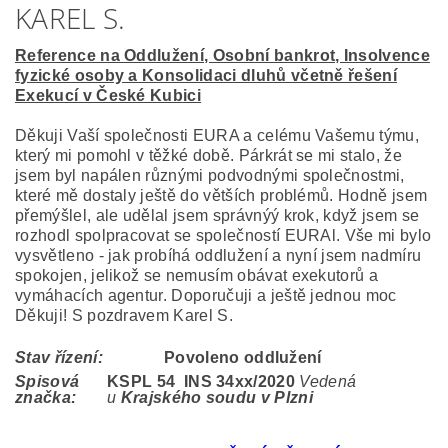
KAREL S.
Reference na Oddlužení, Osobní bankrot, Insolvence
fyzické osoby a Konsolidaci dluhů včetně řešení
Exekucí v České Kubici
Děkuji Vaší společnosti EURA a celému Vašemu týmu,
který mi pomohl v těžké době. Párkrát se mi stalo, že
jsem byl napálen různými podvodnými společnostmi,
které mě dostaly ještě do větších problémů. Hodně jsem
přemýšlel, ale udělal jsem správnýý krok, když jsem se
rozhodl spolpracovat se společností EURAl. Vše mi bylo
vysvětleno - jak probíhá oddlužení a nyní jsem nadmíru
spokojen, jelikož se nemusím obávat exekutorů a
vymáhacích agentur. Doporučuji a ještě jednou moc
Děkuji! S pozdravem Karel S.
Stav řízení:
Povoleno oddlužení
Spisová
KSPL 54 INS 34
xx/2020
Vedená
značka:
u
Krajského soudu v Plzni