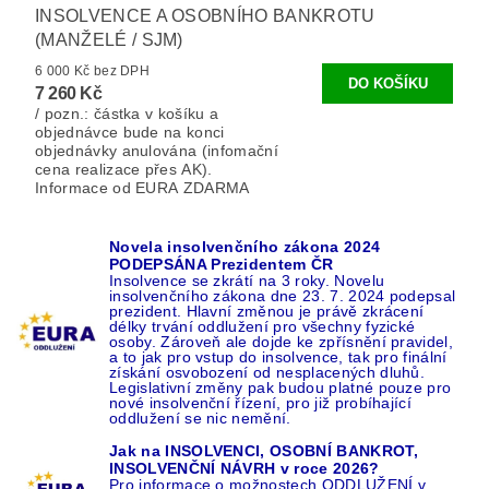
INSOLVENCE A OSOBNÍHO BANKROTU
(MANŽELÉ / SJM)
6 000 Kč bez DPH
7 260 Kč
/ pozn.: částka v košíku a
objednávce bude na konci
objednávky anulována (infomační
cena realizace přes AK).
Informace od EURA ZDARMA
Novela insolvenčního zákona 2024
PODEPSÁNA Prezidentem ČR
Insolvence se zkrátí na 3 roky. Novelu
insolvenčního zákona dne 23. 7. 2024 podepsal
prezident. Hlavní změnou je právě zkrácení
délky trvání oddlužení pro všechny fyzické
osoby. Zároveň ale dojde ke zpřísnění pravidel,
a to jak pro vstup do insolvence, tak pro finální
získání osvobození od nesplacených dluhů.
Legislativní změny pak budou platné pouze pro
nové insolvenční řízení, pro již probíhající
oddlužení se nic nemění.
Jak na INSOLVENCI, OSOBNÍ BANKROT,
INSOLVENČNÍ NÁVRH v roce 2026?
Pro informace o možnostech ODDLUŽENÍ v