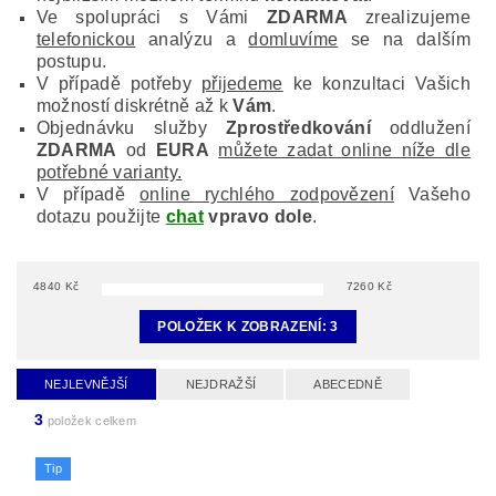
Ve spolupráci s Vámi
ZDARMA
zrealizujeme
telefonickou
analýzu a
domluvíme
se na dalším
postupu.
V případě potřeby
přijedeme
ke konzultaci Vašich
možností diskrétně až k
Vám
.
Objednávku služby
Zprostředkování
oddlužení
ZDARMA
od
EURA
můžete zadat online níže dle
potřebné varianty.
V případě
online rychlého zodpovězení
Vašeho
dotazu použijte
chat
vpravo dole
.
4840
Kč
7260
Kč
POLOŽEK K ZOBRAZENÍ:
3
NEJLEVNĚJŠÍ
NEJDRAŽŠÍ
ABECEDNĚ
3
položek celkem
Tip