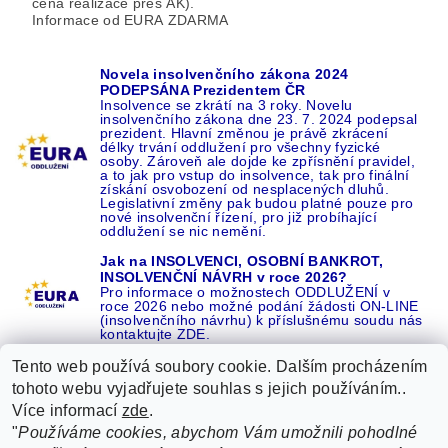
cena realizace přes AK).
Informace od EURA ZDARMA
Novela insolvenčního zákona 2024
PODEPSÁNA Prezidentem ČR
Insolvence se zkrátí na 3 roky. Novelu
insolvenčního zákona dne 23. 7. 2024 podepsal
prezident. Hlavní změnou je právě zkrácení
délky trvání oddlužení pro všechny fyzické
osoby. Zároveň ale dojde ke zpřísnění pravidel,
a to jak pro vstup do insolvence, tak pro finální
získání osvobození od nesplacených dluhů.
Legislativní změny pak budou platné pouze pro
nové insolvenční řízení, pro již probíhající
oddlužení se nic nemění.
Jak na INSOLVENCI, OSOBNÍ BANKROT,
INSOLVENČNÍ NÁVRH v roce 2026?
Pro informace o možnostech ODDLUŽENÍ v
roce 2026 nebo možné podání žádosti ON-LINE
(insolvenčního návrhu) k příslušnému soudu nás
kontaktujte ZDE.
Tento web používá soubory cookie. Dalším procházením
tohoto webu vyjadřujete souhlas s jejich používáním..
Více informací
zde
.
Recenze o NÁS na GOOGLE
|
16 let REFERENCÍ v celé ČR
|
"
Používáme cookies, abychom Vám umožnili pohodlné
Recenze o NÁS na SEZNAMU
|