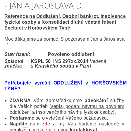
- JÁN A JAROSLAVA D.
Reference na Oddlužení, Osobní bankrot, Insolvence
fyzické osoby a Konsolidaci dluhů včetně řešení
Exekucí v Horšovském Týně
Moc děkujeme za pomoc. S pozdravem Ján a Jaroslava
D.
Stav řízení:
Povoleno oddlužení
Spisová
KSPL 56 INS 297
xx/2014
Vedená
značka:
u
Krajského soudu v Plzni
Potřebujete vyřešit ODDLUŽENÍ v HORŠOVSKÉM
TÝNĚ
?
ZDARMA
Vám zprostředkujeme
advokátní
služby
dle Vašich potřeb (
sepis, podání návrhu na povolení
oddlužení a insolvenčního návrhu fyzické osoby
).
Postaráme
se o
vyřešení
Vašeho požadavku.
Napište
nám
zde
a my Vás budeme následně v
nejbližším možném termínu
kontaktovat
.