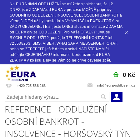
Na EURA divizi ODDLUŽENÍ se můžete spolehnout, že již
DNES jste ZDARMA od EURA v procesu MOŽNÉ přípravy
SOUDNÍHO ODDLUŽENÍ, INSOLVENCE, OSOBNÍ BANKROT a
včerejší DEN už byl poslední s VYMAHAČI a EXEKUTORY za
ZÁDY! OBJEDNEJTE si ještě DNES službu informace ZDARMA
od EURA divize ODDLUŽENÍ. Pro Vaše OTÁZKY: JAK se
RYCHLE ODDLUŽIT?, použijte TELEFONNÍ KONTAKT tel:
725538263, SMS, VIBER, WHATSAPP, MESSENGER, CHAT,
nebo se ZEPTEJTE ještě dnes v sekci NAPIŠTE NÁM či
udělejte OBJEDNÁVKU informace k oddlužení od EURA
ZDARMA v košíku a my se Vám co nejdříve ozveme zpět.
0 Kč
info@eura-oddluzeni.cz
+420 725 538 263
REFERENCE - ODDLUŽENÍ -
OSOBNÍ BANKROT -
INSOLVENCE - HORŠOVSKÝ TÝN