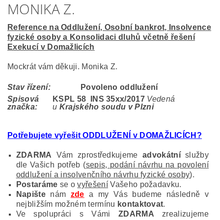
MONIKA Z.
Reference na Oddlužení, Osobní bankrot, Insolvence
fyzické osoby a Konsolidaci dluhů včetně řešení
Exekucí v Domažlicích
Mockrát vám děkuji. Monika Z.
Stav řízení:
Povoleno oddlužení
Spisová
KSPL 58 INS 35
xx/2017
Vedená
značka:
u
Krajského soudu v Plzni
Potřebujete vyřešit ODDLUŽENÍ v DOMAŽLICÍCH
?
ZDARMA
Vám zprostředkujeme
advokátní
služby
dle Vašich potřeb (
sepis, podání návrhu na povolení
oddlužení a insolvenčního návrhu fyzické osoby
).
Postaráme
se o
vyřešení
Vašeho požadavku.
Napište
nám
zde
a my Vás budeme následně v
nejbližším možném termínu
kontaktovat
.
Ve spolupráci s Vámi
ZDARMA
zrealizujeme