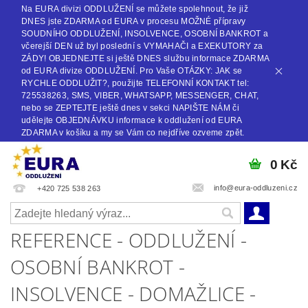
Na EURA divizi ODDLUŽENÍ se můžete spolehnout, že již
DNES jste ZDARMA od EURA v procesu MOŽNÉ přípravy
SOUDNÍHO ODDLUŽENÍ, INSOLVENCE, OSOBNÍ BANKROT a
včerejší DEN už byl poslední s VYMAHAČI a EXEKUTORY za
ZÁDY! OBJEDNEJTE si ještě DNES službu informace ZDARMA
od EURA divize ODDLUŽENÍ. Pro Vaše OTÁZKY: JAK se
RYCHLE ODDLUŽIT?, použijte TELEFONNÍ KONTAKT tel:
725538263, SMS, VIBER, WHATSAPP, MESSENGER, CHAT,
nebo se ZEPTEJTE ještě dnes v sekci NAPIŠTE NÁM či
udělejte OBJEDNÁVKU informace k oddlužení od EURA
ZDARMA v košíku a my se Vám co nejdříve ozveme zpět.
0 Kč
info@eura-oddluzeni.cz
+420 725 538 263
REFERENCE - ODDLUŽENÍ -
OSOBNÍ BANKROT -
INSOLVENCE - DOMAŽLICE -