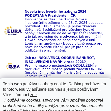
Novela insolvenčního zákona 2024
PODEPSÁNA Prezidentem ČR
Insolvence se zkrátí na 3 roky. Novelu
insolvenčního zákona dne 23. 7. 2024 podepsal
prezident. Hlavní změnou je právě zkrácení
délky trvání oddlužení pro všechny fyzické
osoby. Zároveň ale dojde ke zpřísnění pravidel,
a to jak pro vstup do insolvence, tak pro finální
získání osvobození od nesplacených dluhů.
Legislativní změny pak budou platné pouze pro
nové insolvenční řízení, pro již probíhající
oddlužení se nic nemění.
Jak na INSOLVENCI, OSOBNÍ BANKROT,
INSOLVENČNÍ NÁVRH v roce 2026?
Pro informace o možnostech ODDLUŽENÍ v
roce 2026 nebo možné podání žádosti ON-LINE
(insolvenčního návrhu) k příslušnému soudu nás
kontaktujte ZDE.
Tento web používá soubory cookie. Dalším procházením
tohoto webu vyjadřujete souhlas s jejich používáním..
Více informací
zde
.
Recenze o NÁS na GOOGLE
|
16 let REFERENCÍ v celé ČR
|
"
Používáme cookies, abychom Vám umožnili pohodlné
Recenze o NÁS na SEZNAMU
|
prohlížení webu a díky analýze provozu webu neustále
ŽÁDEJTE život BEZ DLUHŮ nebo EXEKUCÍ ZDE