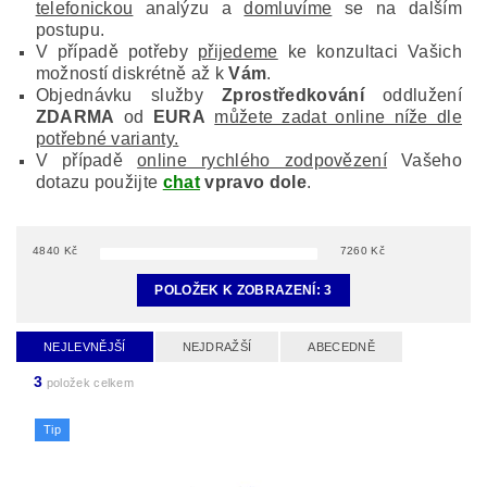
telefonickou
analýzu a
domluvíme
se na dalším
postupu.
V případě potřeby
přijedeme
ke konzultaci Vašich
možností diskrétně až k
Vám
.
Objednávku služby
Zprostředkování
oddlužení
ZDARMA
od
EURA
můžete zadat online níže dle
potřebné varianty.
V případě
online rychlého zodpovězení
Vašeho
dotazu použijte
chat
vpravo dole
.
4840
Kč
7260
Kč
POLOŽEK K ZOBRAZENÍ:
3
NEJLEVNĚJŠÍ
NEJDRAŽŠÍ
ABECEDNĚ
3
položek celkem
Tip