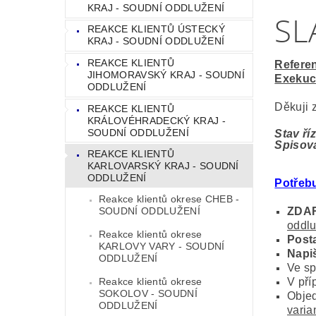
KRAJ - SOUDNÍ ODDLUŽENÍ
SL
REAKCE KLIENTŮ ÚSTECKÝ
KRAJ - SOUDNÍ ODDLUŽENÍ
REAKCE KLIENTŮ
Referen
JIHOMORAVSKÝ KRAJ - SOUDNÍ
Exekuc
ODDLUŽENÍ
Děkuji 
REAKCE KLIENTŮ
KRÁLOVÉHRADECKÝ KRAJ -
SOUDNÍ ODDLUŽENÍ
Stav říz
Spisov
REAKCE KLIENTŮ
KARLOVARSKÝ KRAJ - SOUDNÍ
ODDLUŽENÍ
Potřeb
Reakce klientů okrese CHEB -
SOUDNÍ ODDLUŽENÍ
ZDA
oddlu
Reakce klientů okrese
Post
KARLOVY VARY - SOUDNÍ
Napi
ODDLUŽENÍ
Ve sp
Reakce klientů okrese
V pří
SOKOLOV - SOUDNÍ
Obje
ODDLUŽENÍ
varia