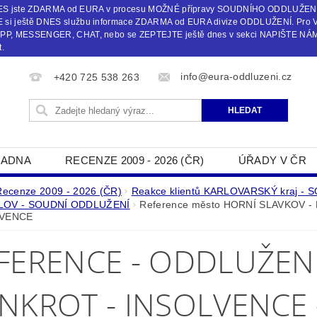
 DNES jste ZDARMA od EURA v procesu MOŽNÉ přípravy SOUDNÍHO ODDLUŽEN
i ještě DNES službu informace ZDARMA od EURA divize ODDLUŽENÍ. Pro 
, MESSENGER, CHAT, nebo se ZEPTEJTE ještě dnes v sekci NAPIŠTE NÁM č
.
info@eura-oddluzeni.cz
+420 725 538 263
ADNA
RECENZE 2009 - 2026 (ČR)
ÚŘADY V ČR
NAPIŠTE NÁM
Recenze 2009 - 2026 (ČR)
Reakce klientů KARLOVARSKÝ kraj -
OV - SOUDNÍ ODDLUŽENÍ
Reference město HORNÍ SLAVKOV -
LVENCE
FERENCE - ODDLUŽENÍ
NKROT - INSOLVENCE 