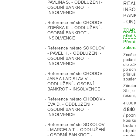
PAVLÍNA S. - ODDLUŽENÍ -
REAL
OSOBNÍ BANKROT -
INSO
INSOLVENCE
BANK
- ON)
Reference město CHODOV -
ZDEŇKA K. - ODDLUŽENÍ -
ZDAR
OSOBNÍ BANKROT -
před
INSOLVENCE
Předán
zákon
Reference město SOKOLOV
- PAVEL H. - ODDLUŽENÍ -
Značk
OSOBNÍ BANKROT -
podání
INSOLVENCE
dle zá
po sch
Reference město CHODOV -
příslu
JANA A LADISLAV V. -
soudem
ODDLUŽENÍ - OSOBNÍ
Záruka
BANKROT - INSOLVENCE
Sb., o
řešení
Reference město CHODOV -
EVA D. - ODDLUŽENÍ -
OSOBNÍ BANKROT -
4 840
INSOLVENCE
/ pozn
košík
Reference město SOKOLOV
bude 
- MARCELA T. - ODDLUŽENÍ
objed
- OSOBNÍ BANKROT -
anulo