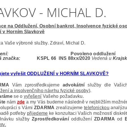
AVKOV - MICHAL D.
ce na Oddlužení, Osobní bankrot, Insolvence fyzické os
í v Horním Slavkově
za Vaše výbroné služby. Zdraví, Michal D.
ení:
Povoleno oddlužení
á značka:
KSPL 66 INS 88
xx/2020
Vedená u
Krajsk
ujete vyřešit ODDLUŽENÍ v HORNÍM SLAVKOVĚ?
RMA
Vám zprostředkujeme
advokátní
služby dle Vašich
žení a insolvenčního návrhu fyzické osoby
).
aráme
se o
vyřešení
Vašeho požadavku.
šte
nám
zde
a my Vás budeme následně v nejbližším možné
olupráci s Vámi
ZDARMA
zrealizujeme
telefonickou
analýz
padě potřeby
přijedeme
ke konzultaci Vašich možností diskré
dnávku služby
Zprostředkování
oddlužení
ZDARMA
od
nty.