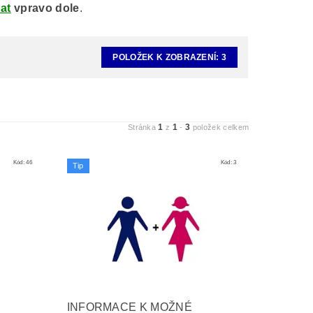
at
vpravo dole
.
POLOŽEK K ZOBRAZENÍ:
3
1
1
3
Stránka
z
-
položek celkem
Kód:
46
Kód:
3
Tip
INFORMACE K MOŽNÉ