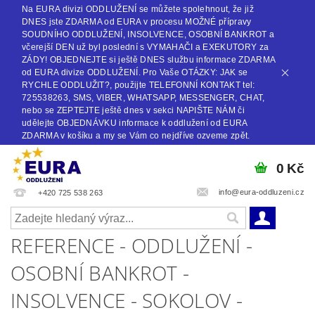
Na EURA divizi ODDLUŽENÍ se můžete spolehnout, že již
DNES jste ZDARMA od EURA v procesu MOŽNÉ přípravy
SOUDNÍHO ODDLUŽENÍ, INSOLVENCE, OSOBNÍ BANKROT a
včerejší DEN už byl poslední s VYMAHAČI a EXEKUTORY za
ZÁDY! OBJEDNEJTE si ještě DNES službu informace ZDARMA
od EURA divize ODDLUŽENÍ. Pro Vaše OTÁZKY: JAK se
RYCHLE ODDLUŽIT?, použijte TELEFONNÍ KONTAKT tel:
725538263, SMS, VIBER, WHATSAPP, MESSENGER, CHAT,
nebo se ZEPTEJTE ještě dnes v sekci NAPIŠTE NÁM či
udělejte OBJEDNÁVKU informace k oddlužení od EURA
ZDARMA v košíku a my se Vám co nejdříve ozveme zpět.
0 Kč
info@eura-oddluzeni.cz
+420 725 538 263
REFERENCE - ODDLUŽENÍ -
OSOBNÍ BANKROT -
INSOLVENCE - SOKOLOV -