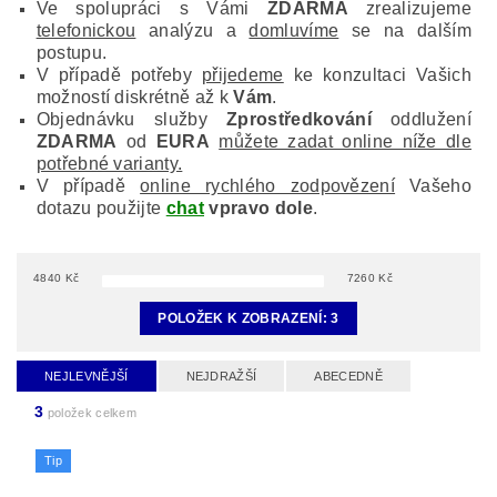
Ve spolupráci s Vámi
ZDARMA
zrealizujeme
telefonickou
analýzu a
domluvíme
se na dalším
postupu.
V případě potřeby
přijedeme
ke konzultaci Vašich
možností diskrétně až k
Vám
.
Objednávku služby
Zprostředkování
oddlužení
ZDARMA
od
EURA
můžete zadat online níže dle
potřebné varianty.
V případě
online rychlého zodpovězení
Vašeho
dotazu použijte
chat
vpravo dole
.
4840
Kč
7260
Kč
POLOŽEK K ZOBRAZENÍ:
3
NEJLEVNĚJŠÍ
NEJDRAŽŠÍ
ABECEDNĚ
3
položek celkem
Tip