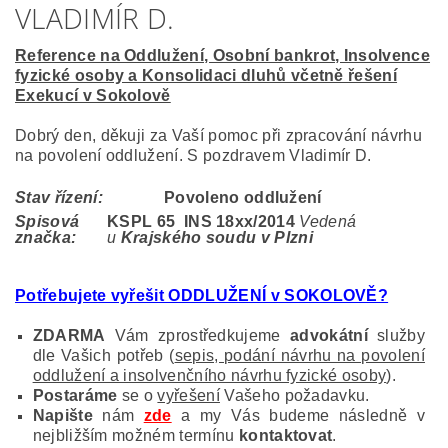
VLADIMÍR D.
Reference na Oddlužení, Osobní bankrot, Insolvence
fyzické osoby a Konsolidaci dluhů včetně řešení
Exekucí v Sokolově
Dobrý den, děkuji za Vaší pomoc při zpracování návrhu
na povolení oddlužení. S pozdravem Vladimír D.
Stav řízení:
Povoleno oddlužení
Spisová
KSPL 65 INS 18
xx/2014
Vedená
značka:
u
Krajského soudu v Plzni
Potřebujete vyřešit ODDLUŽENÍ v SOKOLOVĚ?
ZDARMA
Vám zprostředkujeme
advokátní
služby
dle Vašich potřeb (
sepis, podání návrhu na povolení
oddlužení a insolvenčního návrhu fyzické osoby
).
Postaráme
se o
vyřešení
Vašeho požadavku.
Napište
nám
zde
a my Vás budeme následně v
nejbližším možném termínu
kontaktovat
.