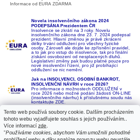
Informace od EURA ZDARMA
Novela insolvenčního zákona 2024
PODEPSÁNA Prezidentem ČR
Insolvence se zkrátí na 3 roky. Novelu
insolvenčního zákona dne 23. 7. 2024 podepsal
prezident. Hlavní změnou je právě zkrácení
délky trvání oddlužení pro všechny fyzické
osoby. Zároveň ale dojde ke zpřísnění pravidel,
a to jak pro vstup do insolvence, tak pro finální
získání osvobození od nesplacených dluhů.
Legislativní změny pak budou platné pouze pro
nové insolvenční řízení, pro již probíhající
oddlužení se nic nemění.
Jak na INSOLVENCI, OSOBNÍ BANKROT,
INSOLVENČNÍ NÁVRH v roce 2026?
Pro informace o možnostech ODDLUŽENÍ v
roce 2026 nebo možné podání žádosti ON-LINE
(insolvenčního návrhu) k příslušnému soudu nás
kontaktujte ZDE.
Tento web používá soubory cookie. Dalším procházením
tohoto webu vyjadřujete souhlas s jejich používáním..
Více informací
zde
.
Recenze o NÁS na GOOGLE
|
16 let REFERENCÍ v celé ČR
|
"
Používáme cookies, abychom Vám umožnili pohodlné
Recenze o NÁS na SEZNAMU
|
prohlížení webu a díky analýze provozu webu neustále
ŽÁDEJTE život BEZ DLUHŮ nebo EXEKUCÍ ZDE