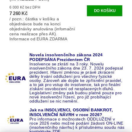
6 000 Kč bez DPH
7 260 Kč
/ pozn.: částka v košíku a
objednávce bude na konci
objednávky anulována (infomační
cena realizace přes AK).
Informace od EURA ZDARMA
Novela insolvenčního zákona 2024
PODEPSÁNA Prezidentem ČR
Insolvence se zkrátí na 3 roky. Novelu
insolvenčního zákona dne 23. 7. 2024 podepsal
prezident. Hlavní změnou je právě zkrácení
délky trvání oddlužení pro všechny fyzické
osoby. Zároveň ale dojde ke zpřísnění pravidel,
a to jak pro vstup do insolvence, tak pro finální
získání osvobození od nesplacených dluhů.
Legislativní změny pak budou platné pouze pro
nové insolvenční řízení, pro již probíhající
oddlužení se nic nemění.
Jak na INSOLVENCI, OSOBNÍ BANKROT,
INSOLVENČNÍ NÁVRH v roce 2026?
Pro informace o možnostech ODDLUŽENÍ v
roce 2026 nebo možné podání žádosti ON-LINE
(insolvenčního návrhu) k příslušnému soudu nás
kontaktujte ZDE.