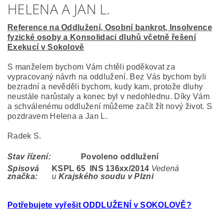
HELENA A JAN L.
Reference na Oddlužení, Osobní bankrot, Insolvence
fyzické osoby a Konsolidaci dluhů včetně řešení
Exekucí v Sokolově
S manželem bychom Vám chtěli poděkovat za
vypracovaný návrh na oddlužení. Bez Vás bychom byli
bezradní a nevěděli bychom, kudy kam, protože dluhy
neustále narůstaly a konec byl v nedohlednu. Díky Vám
a schválenému oddlužení můžeme začít žít nový život. S
pozdravem Helena a Jan L.
Radek S.
Stav řízení:
Povoleno oddlužení
Spisová
KSPL 65 INS 136
xx/2014
Vedená
značka:
u
Krajského soudu v Plzni
Potřebujete vyřešit ODDLUŽENÍ v SOKOLOVĚ?