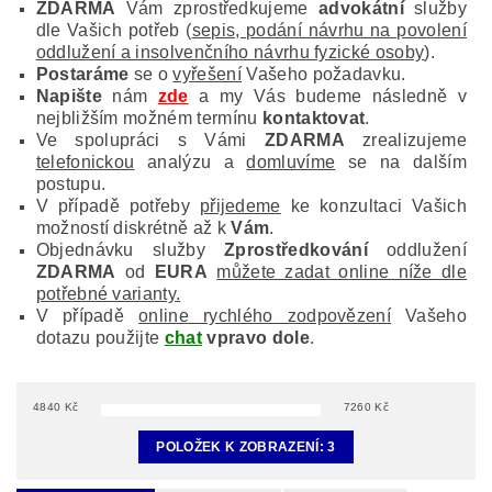
ZDARMA
Vám zprostředkujeme
advokátní
služby
dle Vašich potřeb (
sepis, podání návrhu na povolení
oddlužení a insolvenčního návrhu fyzické osoby
).
Postaráme
se o
vyřešení
Vašeho požadavku.
Napište
nám
zde
a my Vás budeme následně v
nejbližším možném termínu
kontaktovat
.
Ve spolupráci s Vámi
ZDARMA
zrealizujeme
telefonickou
analýzu a
domluvíme
se na dalším
postupu.
V případě potřeby
přijedeme
ke konzultaci Vašich
možností diskrétně až k
Vám
.
Objednávku služby
Zprostředkování
oddlužení
ZDARMA
od
EURA
můžete zadat online níže dle
potřebné varianty.
V případě
online rychlého zodpovězení
Vašeho
dotazu použijte
chat
vpravo dole
.
4840
Kč
7260
Kč
POLOŽEK K ZOBRAZENÍ:
3