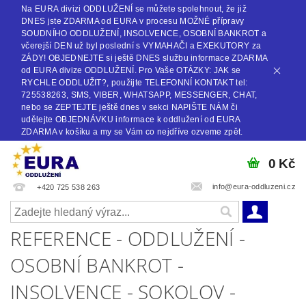
Na EURA divizi ODDLUŽENÍ se můžete spolehnout, že již
DNES jste ZDARMA od EURA v procesu MOŽNÉ přípravy
SOUDNÍHO ODDLUŽENÍ, INSOLVENCE, OSOBNÍ BANKROT a
včerejší DEN už byl poslední s VYMAHAČI a EXEKUTORY za
ZÁDY! OBJEDNEJTE si ještě DNES službu informace ZDARMA
od EURA divize ODDLUŽENÍ. Pro Vaše OTÁZKY: JAK se
RYCHLE ODDLUŽIT?, použijte TELEFONNÍ KONTAKT tel:
725538263, SMS, VIBER, WHATSAPP, MESSENGER, CHAT,
nebo se ZEPTEJTE ještě dnes v sekci NAPIŠTE NÁM či
udělejte OBJEDNÁVKU informace k oddlužení od EURA
ZDARMA v košíku a my se Vám co nejdříve ozveme zpět.
0 Kč
info@eura-oddluzeni.cz
+420 725 538 263
REFERENCE - ODDLUŽENÍ -
OSOBNÍ BANKROT -
INSOLVENCE - SOKOLOV -