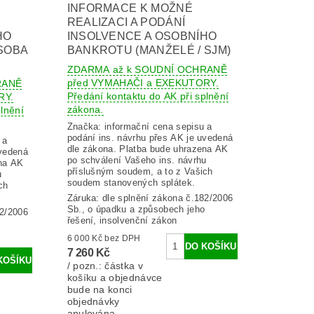
INFORMACE K MOŽNÉ
REALIZACI A PODÁNÍ
HO
INSOLVENCE A OSOBNÍHO
SOBA
BANKROTU (MANŽELÉ / SJM)
ZDARMA až k SOUDNÍ OCHRANĚ
před VYMAHAČI a EXEKUTORY.
RANĚ
Předání kontaktu do AK při splnění
RY.
zákona.
lnění
Značka:
informační cena sepisu a
podání ins. návrhu přes AK je uvedená
 a
dle zákona. Platba bude uhrazena AK
uvedená
po schválení Vašeho ins. návrhu
ena AK
příslušným soudem, a to z Vašich
u
soudem stanovených splátek.
ch
Záruka: dle splnění zákona č.182/2006
Sb., o úpadku a způsobech jeho
82/2006
řešení, insolvenční zákon
6 000 Kč bez DPH
7 260 Kč
/ pozn.: částka v
košíku a objednávce
bude na konci
objednávky
anulována