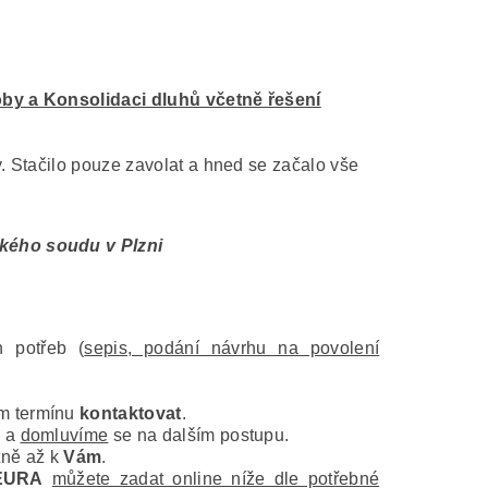
oby a Konsolidaci dluhů včetně řešení
 Stačilo pouze zavolat a hned se začalo vše
kého soudu v Plzni
 potřeb (
sepis, podání návrhu na povolení
m termínu
kontaktovat
.
u a
domluvíme
se na dalším postupu.
tně až k
Vám
.
EURA
můžete zadat online níže dle potřebné