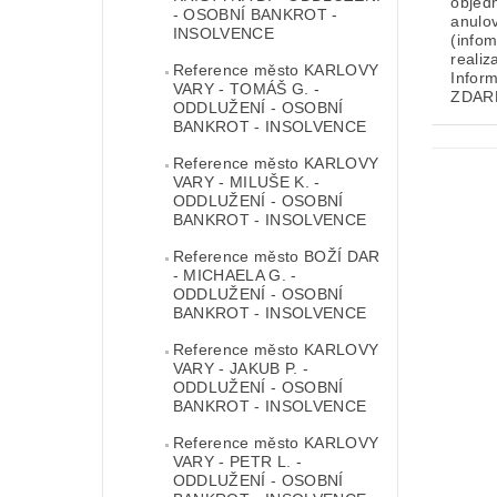
objed
- OSOBNÍ BANKROT -
anulo
INSOLVENCE
(info
realiz
Reference město KARLOVY
Infor
VARY - TOMÁŠ G. -
ZDAR
ODDLUŽENÍ - OSOBNÍ
BANKROT - INSOLVENCE
Reference město KARLOVY
VARY - MILUŠE K. -
ODDLUŽENÍ - OSOBNÍ
BANKROT - INSOLVENCE
Reference město BOŽÍ DAR
- MICHAELA G. -
ODDLUŽENÍ - OSOBNÍ
BANKROT - INSOLVENCE
Reference město KARLOVY
VARY - JAKUB P. -
ODDLUŽENÍ - OSOBNÍ
BANKROT - INSOLVENCE
Reference město KARLOVY
VARY - PETR L. -
ODDLUŽENÍ - OSOBNÍ