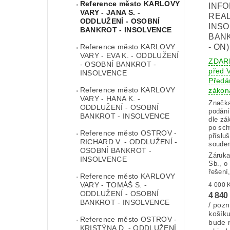
Reference město KARLOVY
INF
VARY - JANA S. -
REAL
ODDLUŽENÍ - OSOBNÍ
INSO
BANKROT - INSOLVENCE
BANK
Reference město KARLOVY
- ON)
VARY - EVA K. - ODDLUŽENÍ
ZDAR
- OSOBNÍ BANKROT -
před
INSOLVENCE
Předán
Reference město KARLOVY
zákon
VARY - HANA K. -
Značk
ODDLUŽENÍ - OSOBNÍ
podání
BANKROT - INSOLVENCE
dle zá
po sch
Reference město OSTROV -
příslu
RICHARD V. - ODDLUŽENÍ -
soudem
OSOBNÍ BANKROT -
Záruka
INSOLVENCE
Sb., o
řešení
Reference město KARLOVY
VARY - TOMÁŠ S. -
ODDLUŽENÍ - OSOBNÍ
4 840
BANKROT - INSOLVENCE
/ pozn
košík
Reference město OSTROV -
bude 
KRISTÝNA D. - ODDLUŽENÍ