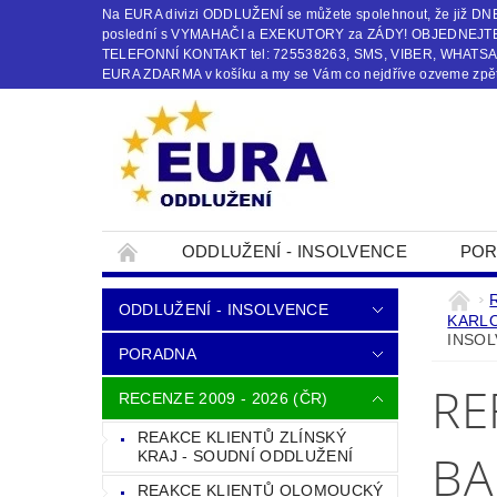
Na EURA divizi ODDLUŽENÍ se můžete spolehnout, že již
poslední s VYMAHAČI a EXEKUTORY za ZÁDY! OBJEDNEJTE s
TELEFONNÍ KONTAKT tel: 725538263, SMS, VIBER, WHATSAPP
EURA ZDARMA v košíku a my se Vám co nejdříve ozveme zpět
ODDLUŽENÍ - INSOLVENCE
POR
OBCHODNÍ PODMÍNKY
KONTAKTY
ODDLUŽENÍ - INSOLVENCE
KARLO
INSO
PORADNA
RE
RECENZE 2009 - 2026 (ČR)
REAKCE KLIENTŮ ZLÍNSKÝ
BA
KRAJ - SOUDNÍ ODDLUŽENÍ
REAKCE KLIENTŮ OLOMOUCKÝ