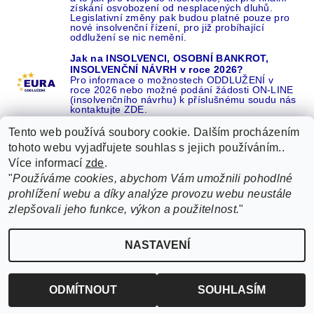
získání osvobození od nesplacených dluhů.
Legislativní změny pak budou platné pouze pro
nové insolvenční řízení, pro již probíhající
oddlužení se nic nemění.
Jak na INSOLVENCI, OSOBNÍ BANKROT,
INSOLVENČNÍ NÁVRH v roce 2026?
Pro informace o možnostech ODDLUŽENÍ v
roce 2026 nebo možné podání žádosti ON-LINE
(insolvenčního návrhu) k příslušnému soudu nás
kontaktujte ZDE.
Tento web používá soubory cookie. Dalším procházením
tohoto webu vyjadřujete souhlas s jejich používáním..
Více informací
zde
.
Recenze o NÁS na GOOGLE
|
16 let REFERENCÍ v celé ČR
|
"
Používáme cookies, abychom Vám umožnili pohodlné
Recenze o NÁS na SEZNAMU
|
prohlížení webu a díky analýze provozu webu neustále
ŽÁDEJTE život BEZ DLUHŮ nebo EXEKUCÍ ZDE
zlepšovali jeho funkce, výkon a použitelnost.
"
2026 ©
EURA oddlužení, insolvence a osobní bankrot ZDARMA od EURA
, všechna
NASTAVENÍ
Upravit nastavení cookies
práva vyhrazena
Vytvořil Shoptet
ODMÍTNOUT
SOUHLASÍM