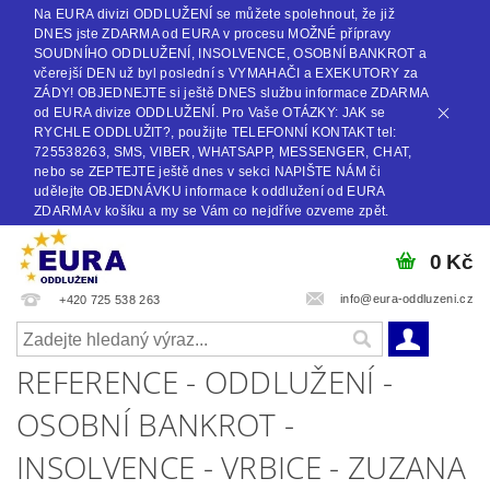
Na EURA divizi ODDLUŽENÍ se můžete spolehnout, že již
DNES jste ZDARMA od EURA v procesu MOŽNÉ přípravy
SOUDNÍHO ODDLUŽENÍ, INSOLVENCE, OSOBNÍ BANKROT a
včerejší DEN už byl poslední s VYMAHAČI a EXEKUTORY za
ZÁDY! OBJEDNEJTE si ještě DNES službu informace ZDARMA
od EURA divize ODDLUŽENÍ. Pro Vaše OTÁZKY: JAK se
RYCHLE ODDLUŽIT?, použijte TELEFONNÍ KONTAKT tel:
725538263, SMS, VIBER, WHATSAPP, MESSENGER, CHAT,
nebo se ZEPTEJTE ještě dnes v sekci NAPIŠTE NÁM či
udělejte OBJEDNÁVKU informace k oddlužení od EURA
ZDARMA v košíku a my se Vám co nejdříve ozveme zpět.
0 Kč
info@eura-oddluzeni.cz
+420 725 538 263
REFERENCE - ODDLUŽENÍ -
OSOBNÍ BANKROT -
INSOLVENCE - VRBICE - ZUZANA