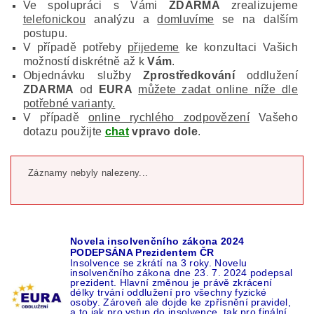
Ve spolupráci s Vámi
ZDARMA
zrealizujeme
telefonickou
analýzu a
domluvíme
se na dalším
postupu.
V případě potřeby
přijedeme
ke konzultaci Vašich
možností diskrétně až k
Vám
.
Objednávku služby
Zprostředkování
oddlužení
ZDARMA
od
EURA
můžete zadat online níže dle
potřebné varianty.
V případě
online rychlého zodpovězení
Vašeho
dotazu použijte
chat
vpravo dole
.
Záznamy nebyly nalezeny...
Novela insolvenčního zákona 2024
PODEPSÁNA Prezidentem ČR
Insolvence se zkrátí na 3 roky. Novelu
insolvenčního zákona dne 23. 7. 2024 podepsal
prezident. Hlavní změnou je právě zkrácení
délky trvání oddlužení pro všechny fyzické
osoby. Zároveň ale dojde ke zpřísnění pravidel,
a to jak pro vstup do insolvence, tak pro finální