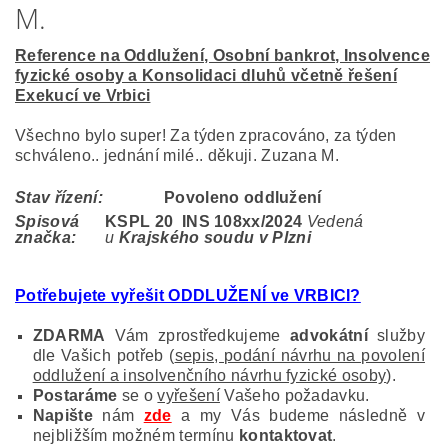
M.
Reference na Oddlužení, Osobní bankrot, Insolvence
fyzické osoby a Konsolidaci dluhů včetně řešení
Exekucí ve Vrbici
Všechno bylo super! Za týden zpracováno, za týden
schváleno.. jednání milé.. děkuji. Zuzana M.
Stav řízení:
Povoleno oddlužení
Spisová
KSPL 20 INS 108
xx/2024
Vedená
značka:
u
Krajského soudu v Plzni
Potřebujete vyřešit ODDLUŽENÍ ve VRBICI?
ZDARMA
Vám zprostředkujeme
advokátní
služby
dle Vašich potřeb (
sepis, podání návrhu na povolení
oddlužení a insolvenčního návrhu fyzické osoby
).
Postaráme
se o
vyřešení
Vašeho požadavku.
Napište
nám
zde
a my Vás budeme následně v
nejbližším možném termínu
kontaktovat
.