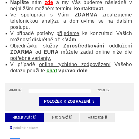
Napište
nám
zde
a my Vás budeme následně v
nejbližším možném termínu
kontaktovat
.
Ve spolupráci s Vámi
ZDARMA
zrealizujeme
telefonickou
analýzu a
domluvíme
se na dalším
postupu.
V případě potřeby
přijedeme
ke konzultaci Vašich
možností diskrétně až k
Vám
.
Objednávku služby
Zprostředkování
oddlužení
ZDARMA
od
EURA
můžete zadat online níže dle
potřebné varianty.
V případě
online rychlého zodpovězení
Vašeho
dotazu použijte
chat
vpravo dole
.
4840
Kč
7260
Kč
POLOŽEK K ZOBRAZENÍ:
3
NEJLEVNĚJŠÍ
NEJDRAŽŠÍ
ABECEDNĚ
3
položek celkem