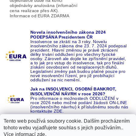
objednávce bude na konci
objednávky anulována (infomační
cena realizace přes AK).
Informace od EURA ZDARMA
Novela insolvenčního zákona 2024
PODEPSÁNA Prezidentem ČR
Insolvence se zkrátí na 3 roky. Novelu
insolvenčního zákona dne 23. 7. 2024 podepsal
prezident. Hlavní změnou je právě zkrácení
délky trvání oddlužení pro všechny fyzické
osoby. Zároveň ale dojde ke zpřísnění pravidel,
a to jak pro vstup do insolvence, tak pro finální
získání osvobození od nesplacených dluhů.
Legislativní změny pak budou platné pouze pro
nové insolvenční řízení, pro již probíhající
oddlužení se nic nemění.
Jak na INSOLVENCI, OSOBNÍ BANKROT,
INSOLVENČNÍ NÁVRH v roce 2026?
Pro informace o možnostech ODDLUŽENÍ v
roce 2026 nebo možné podání žádosti ON-LINE
(insolvenčního návrhu) k příslušnému soudu nás
kontaktujte ZDE.
Tento web používá soubory cookie. Dalším procházením
tohoto webu vyjadřujete souhlas s jejich používáním..
Více informací
zde
.