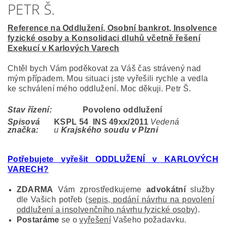
PETR Š.
Reference na Oddlužení, Osobní bankrot, Insolvence
fyzické osoby a Konsolidaci dluhů včetně řešení
Exekucí v Karlových Varech
Chtěl bych Vám poděkovat za Váš čas strávený nad
mým případem. Mou situaci jste vyřešili rychle a vedla
ke schválení mého oddlužení. Moc děkuji. Petr Š.
Stav řízení:
Povoleno oddlužení
Spisová
KSPL 54 INS 49
xx/2011
Vedená
značka:
u
Krajského soudu v Plzni
Potřebujete vyřešit ODDLUŽENÍ v KARLOVÝCH
VARECH?
ZDARMA
Vám zprostředkujeme
advokátní
služby
dle Vašich potřeb (
sepis, podání návrhu na povolení
oddlužení a insolvenčního návrhu fyzické osoby
).
Postaráme
se o
vyřešení
Vašeho požadavku.