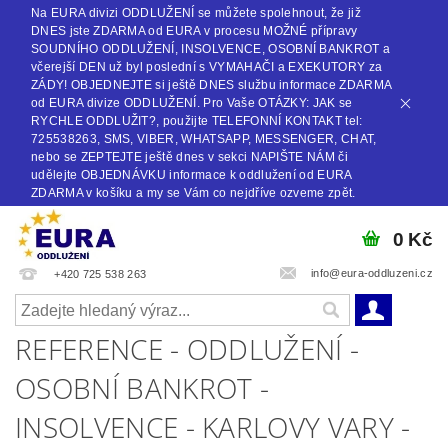
Na EURA divizi ODDLUŽENÍ se můžete spolehnout, že již
DNES jste ZDARMA od EURA v procesu MOŽNÉ přípravy
SOUDNÍHO ODDLUŽENÍ, INSOLVENCE, OSOBNÍ BANKROT a
včerejší DEN už byl poslední s VYMAHAČI a EXEKUTORY za
ZÁDY! OBJEDNEJTE si ještě DNES službu informace ZDARMA
od EURA divize ODDLUŽENÍ. Pro Vaše OTÁZKY: JAK se
RYCHLE ODDLUŽIT?, použijte TELEFONNÍ KONTAKT tel:
725538263, SMS, VIBER, WHATSAPP, MESSENGER, CHAT,
nebo se ZEPTEJTE ještě dnes v sekci NAPIŠTE NÁM či
udělejte OBJEDNÁVKU informace k oddlužení od EURA
ZDARMA v košíku a my se Vám co nejdříve ozveme zpět.
0 Kč
info@eura-oddluzeni.cz
+420 725 538 263
REFERENCE - ODDLUŽENÍ -
OSOBNÍ BANKROT -
INSOLVENCE - KARLOVY VARY -